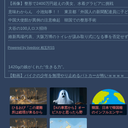
【画像】整形で2400万円超えの美女、水着グラビアに挑戦
意味わからん 小池知事！！ 東京都「外国人の新聞配達員に子
中国大使館が異例の注意喚起 韓国での整形手術
大谷の100人ロス招待
維新馬場代表、大阪万博のトイレが汲み取り式になる事を否定せ
Powered by livedoor 相互RSS
1420gの娘がくれた“生きる力”。
【動画】バイクの少年を無理やり止めるパトカーが怖いｗｗｗｗ
【動画】世界一過酷なオフロードレースのコース設計が絶対にお
【悲報】テレ東の若手女子アナ「国民が勝手に我々取材陣にカメ
ｗｗｗｗ
【珍事】サッカーの試合が原因で交通事故が起きてしまう。
ひるおび「この避難
【Xの車窓から】オー
韓国、日本で韓国籍
ビスかと思ったら野
所は総理が来るから
のインフルエンサー
【動画】急病人？横須賀の国道16号でおかしな事故が撮影される
最近クーラーが設置
生の炊飯器で草 ほ
が7台の車に当て逃げ
された」恵俊彰「総
か
して逮捕されたのに
Amazon「マンガ毎週末セール（50%還元）」アツいスポーツマ
理はあちこち視察に
「また日本は嫌韓し