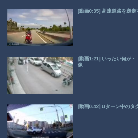
[動画0:35] 高速道路を
[動画1:21] いったい何
像
[動画0:42] Uターン中