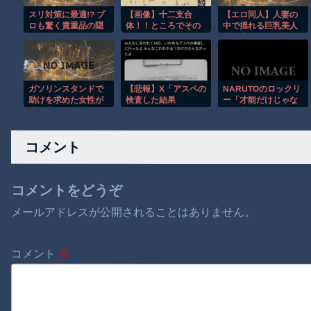
スリ対策に最適!? プ
【画像】十二支合
【エロ同人】人妻の
ロも驚く貴重品の隠
体！！ところでその
中で揺れる巨乳美人
し場所がこちらｗ
前足、猫じゃね？
妻と寝取られの夜、
フェラと中出しで堕
ちる密会の痴情ｗ
ガソリンスタンドで
【悲報】X「アスペの
NARUTOのロックリ
助けを求めた女性が
検査した結果
ー「才能だけじゃな
連れ去られる瞬
wwwwwwwww」
く努力で逆転できる
間！！
事を証明する」ワイ
「ええやん」←結果
コメント
ｗｗｗ
コメントをどうぞ
メールアドレスが公開されることはありません。
コメント
※