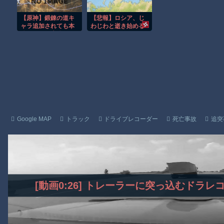
行ってもらったほう
ようとしている」と
【群馬】デカいNinja乗りさん、後方確認しない軽四に当てられて
が…」
決めつけて責任転嫁
【悲報】ロシア、じ
【原神】鍛錬の道キ
【動画】ビッグフットの正体が判明
ャラ追加されても本
わじわと逝き始める
体いない…本体くれ
お前らがメイドイン韓国で認めてるもの 「キムチ」あと3つは？
てもいいじゃんかよ
ー
AmazonのアツさMax！心も踊る「マンガ毎週末セール（50%還
Powered by livedoor 相互RSS
Google MAP
トラック
ドライブレコーダー
死亡事故
追突
[動画0:26] トレーラーに突っ込むドラ