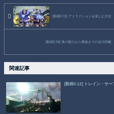
[動画0:31] アトラクションを楽しむ少
[動画0:54] 車の購入から事故までの走行距
関連記事
[動画0:12] トレイン・