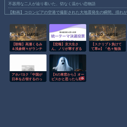
不器用な二人が辿り着いた、切なく温かい恋物語
【動画】コロンビアの空港で撮影された大地震発生の瞬間。揺れが長
【動画】コロンビアでM7.4の大地震。恐ろしい映像が次々と届く
【動画】ジャンボタニシの産卵風景がキモいと話題に。
【労災】作業員が裁断機で両手を切断されてしまう大事故の映像
【朗報】高瀬くるみ
【悲報】京大生さ
【スクリプト負けて
【動画】メガネデブ、めちゃスムーズに無銭飲食してしまうｗｗ
＆浅倉樹々がランチ
ん、ノリが寒すぎる
て草w】「色々勉強
【動画】女子アナ「流しそうめん初体験します！ズズッズッ…ズ
「ききちゃんって呼
した結果、理系以外
んで？今日から友達
はエラー品だと気付
【動画】イッヌ、煽ってしまう
ね！」
いた【ガチ】」につ
いて、もっと具体的
【画像】地球上で最も珍しい茶色いパンダｗｗｗ
に話そうか
アホパヨク「中国が
【Xの車窓から】オー
【悲報】テレ東の若手女子アナ「国民が勝手に我々取材陣にカメ
日本を占領するのっ
ビスかと思ったら野
てすごく簡単だと思
生の炊飯器で草 ほ
ｗｗｗｗ
うよ。西日本の原発
か
にミサイルを撃ち込
Amazon「マンガ毎週末セール（50%還元）」アツいスポーツマ
めばいい」
Powered by livedoor 相互RSS