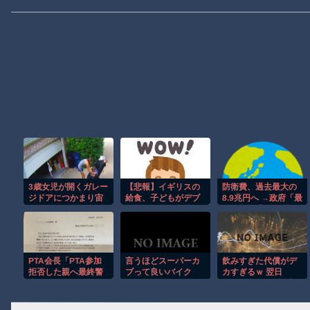
3歳女児が開くガレー
【悲報】イギリスの
防衛費、過去最大の
ジドアにつかまり宙
給食、子どもがデブ
8.9兆円へ →政府「最
づりになる危険な瞬
すぎて揚げ物が消え
終的に10兆円規模に
間！！
てしまうｗｗｗｗｗ
なる可能性」
PTA会長「PTA参加
言うほどスーパーカ
飲みすぎた代償がデ
拒否した親へ最終警
ブって良いバイク
カすぎるｗ 翌日
告。こうなってもい
か？
100％後悔する誕生
い？」
日パーティー