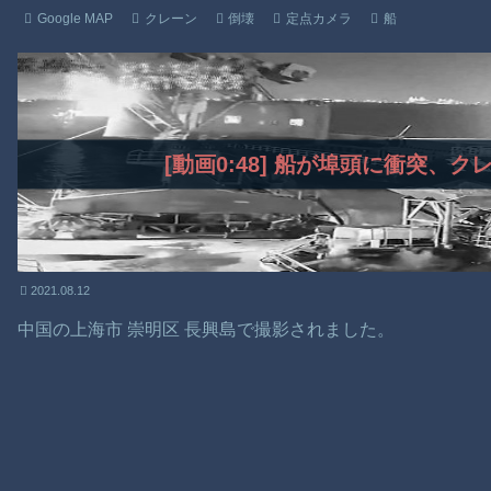
Google MAP
クレーン
倒壊
定点カメラ
船
[動画0:48] 船が埠頭に衝突、
2021.08.12
中国の上海市 崇明区 長興島で撮影されました。