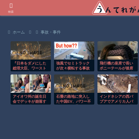
世界の衝撃動画などを紹介
検索
ホーム
事故・事件
『日本をダメにした
強風でセミトラック
飛行機の座席で長い
総理大臣、ワースト
が次々横転する事故
ポニーテールが後席
１位が同点でこの人
の瞬間が恐ろしすぎ
モニターを塞ぐ迷惑
ｗ』と『松屋、食器
る！！
行為！！
の仕分けまでセルフ
に』ほか 8/7 ネタ
アイオワ州の誕生日
石畳の路地に突入し
インドネシアの西パ
会でデッキが崩落す
た中国EV、パワー不
プアでアメリカ人パ
る衝撃の瞬間！！
足で周囲の通行人を
イロット殺害を武装
困惑させるような光
組織が主張。
景を生み出してしま
い……