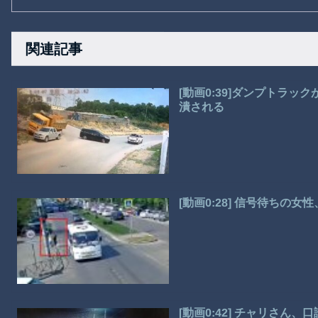
関連記事
[動画0:39]ダンプトラ
潰される
[動画0:28] 信号待ちの
[動画0:42] チャリさん