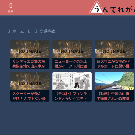
世界の衝撃動画などを紹介
検索
ホーム
交通事故
サンディエゴ郡の海
ニューヨークの水上
巨大ワニが女性のパ
兵隊基地で山火事が
機がイースト川に激
ドルボードに襲い掛
拡大し避難命令！！
しく着水する恐怖の
かる恐怖の瞬間！！
瞬間！！
スクーターが飛ん
【テコ朴】フィンラ
【動画】中国の山道
だ!? とんでもない暴
ンドとかいう世界ト
で撮影された恐怖映
風で宙を舞う衝撃映
ップレベルの人権先
像が(((ﾟДﾟ)))
像ｗ
進国