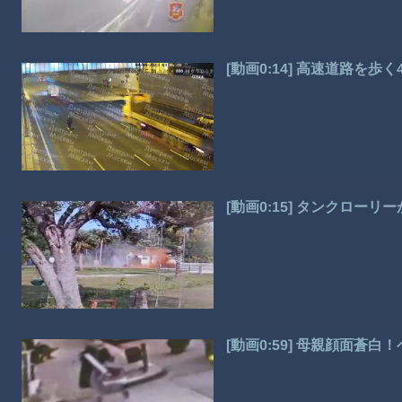
[動画0:14] 高速道路を歩
[動画0:15] タンクロ
[動画0:59] 母親顔面蒼