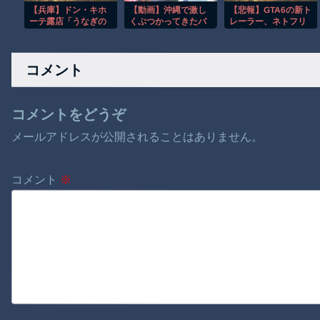
【兵庫】ドン・キホ
【動画】沖縄で激し
【悲報】GTA6の新ト
ーテ露店「うなぎの
くぶつかってきたバ
レーラー、ネトフリ
かば焼き」で食中
イクに当て逃げされ
独占(6時間先行)ｗｗ
毒 男女14人が発熱
てしまうドラレコ。
ｗ
や腹痛など訴え…サ
コメント
ルモネラ属の菌検出
コメントをどうぞ
メールアドレスが公開されることはありません。
コメント
※