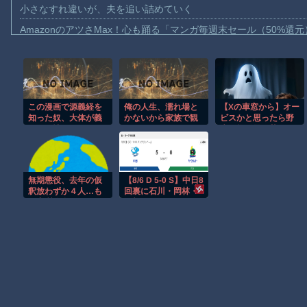
小さなすれ違いが、夫を追い詰めていく
AmazonのアツさMax！心も踊る「マンガ毎週末セール（50%還
【動画】これはお見事。中国重慶市で珍しい事故が撮影される。
【画像】十二支合体！！ところでその前足、猫じゃね？
【動画】ロシア軍のドローンをネット発射装置で撃墜するウクラ
この漫画で源義経を
俺の人生、濡れ場と
【Xの車窓から】オー
【動画】逃げる判断はやっ！埼玉でスマホ運転のプリウスに当て
知った奴、大体が義
かないから家族で観
ビスかと思ったら野
【動画】よく助けられたな。岐阜の川で外国人が溺れてしまう事
経に同情するように
るのにおすすめ
生の炊飯器で草 ほ
なるｗｗｗｗｗｗｗ
か
渡邊渚さん「私がPTSDと診断された当時、世間はまだPTSDと
ｗ
【動画】自動ドアの仕組みを理解した富山のツバメが賢い。
無期懲役、去年の仮
【8/6 D 5-0 S】中日8
【朗報】Amazon、汗が飛び散る灼熱の「マンガ毎週末セール（5
釈放わずか４人…も
回裏に石川・岡林・
う実質終身刑だった
阿部のタイムリーで5
子供向け漫画、謎の闇の大会に参加しがち問題
得点で最下位脱
出！！
Powered by livedoor 相互RSS