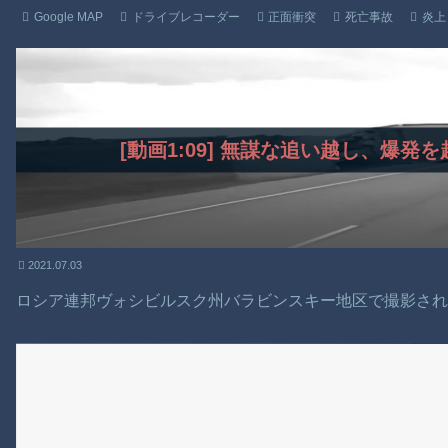
Google MAP
ドライブレコーダー
正面衝突
死亡事故
炎上
[動画1:09] 無謀な追い越し、爆
2021.07.03
ロシア連邦ヴォシビルスク州バラビンスキー地区で撮影さ