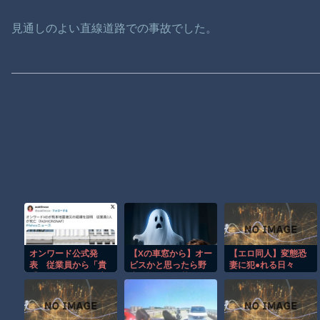
見通しのよい直線道路での事故でした。
オンワード公式発
【Xの車窓から】オー
【エロ同人】変態恐
表 従業員から「貴
ビスかと思ったら野
妻に犯●れる日々
重品を取るために店
生の炊飯器で草 ほ
舗に戻った」と連絡
か
があった 戻れ指示
してない