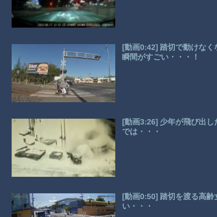
[動画0:42] 踏切で動
瞬間がすごい・・・！
[動画3:26] 少年が飛
では・・・
[動画0:50] 踏切を渡る
い・・・