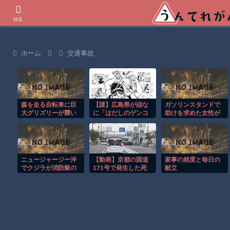
世界の衝撃動画などを紹介
検索
ホーム
交通事故
森を走る自転車に巨
【謎】広島県が頑な
ガソリンスタンドで
大グリズリーが襲い
に「はだしのゲンコ
助けを求めた女性が
掛かる恐怖のGoPro
ラボ喫茶」をやらな
連れ去られる瞬
映像！！
い理由
間！！
ニュージャージー沖
【動画】京都の国道
家事の頻度と毎日の
でクジラが消防艇の
171号で発生した死
献立
下に浮上し船が沈む
亡事故を記録したド
衝撃映像！！
ライブレコーダー。