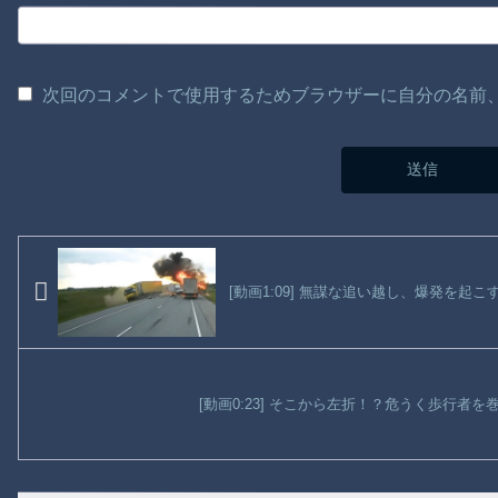
次回のコメントで使用するためブラウザーに自分の名前
[動画1:09] 無謀な追い越し、爆発を起
[動画0:23] そこから左折！？危うく歩行者