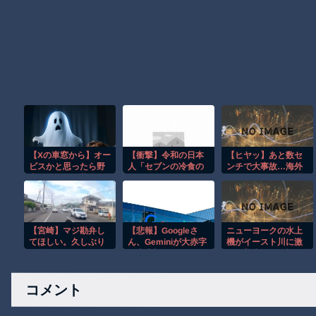
【Xの車窓から】オー
【衝撃】令和の日本
【ヒヤッ】あと数セ
ビスかと思ったら野
人「セブンの冷食の
ンチで大事故…海外
生の炊飯器で草 ほ
シュガーバタークレ
サイクリストの無謀
か
ープ、A5ランクのス
すぎる走りがレベチ
テーキの次くらいに
ｗ
美味しい」
【宮崎】マジ勘弁し
【悲報】Googleさ
ニューヨークの水上
てほしい。久しぶり
ん、Geminiが大赤字
機がイースト川に激
に恐ろしい子供ミサ
で史上初のマイナス
しく着水する恐怖の
イルを見た。
キャッシュフローに
瞬間！！
陥
コメント
る・・・・・・・・
・