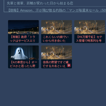
先輩と後輩、距離が変わった日から始まる恋
【朗報】Amazon、汗が飛び散る灼熱の「マンガ毎週末セール（5
【動画】高速道路を走行中の車からリアガラスが飛んでくる事故(ﾟo
子供向け漫画、謎の闇の大会に参加しがち問題
【動画】ロシアの空挺兵、パラシュートが開かずに墜落してしま
【有能】政府「トラ
これくらいの娘でい
【FE万紫千紅】セテ
【動画】両方馬鹿（笑）ミニストップでトラックと衝突したドラレ
ックはサービスエリ
いから付き合いた
ス登場で時系列を考
【動画】地震発生時の熊本総合病院の手術室の様子が(((ﾟДﾟ)))
ア利用有料化すれば
い。。。
察 フレン誕生前？
サボらず走るし流問
英雄戦争後？
【動画】野菜売りのおじさんにドローンを特攻させるおそロシア
題解決じゃね？」
【朗報】大人気漫画「GANTZ」がAmazonでなんと全巻100円ｗ
【Xの車窓から】オー
信長の野望ですぐ滅
まだ墓石があるだけマシと見るべきか。今はもう合葬墓ばかり
ビスかと思ったら野
亡する大名といえ
生の炊飯器で草 ほ
ば？
【動画】新型のさすまた、限界突破ｗｗｗｗｗｗ
か
Powered by livedoor 相互RSS