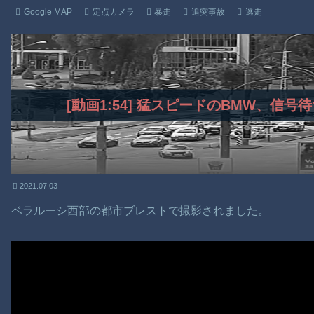
Google MAP
定点カメラ
暴走
追突事故
逃走
[動画1:54] 猛スピードのBMW、信
2021.07.03
ベラルーシ西部の都市ブレストで撮影されました。