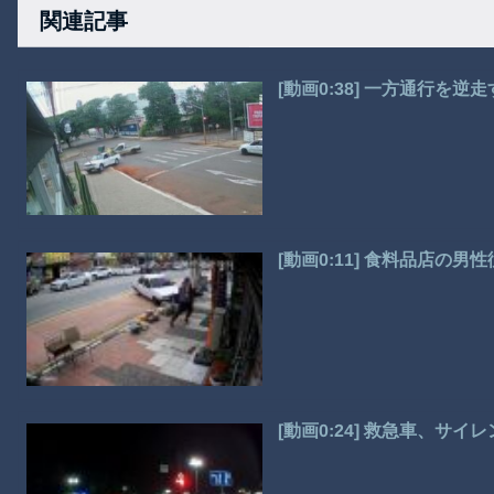
関連記事
[動画0:38] 一方通行を
[動画0:11] 食料品店の
[動画0:24] 救急車、サイ