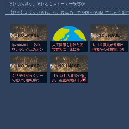
それは純愛か、それともストーカー疑惑か
【動画】よく助けられたな。岐阜の川で外国人が溺れてしまう事
渡邊渚さん「私がPTSDと診断された当時、世間はまだPTSDと
【動画】自動ドアの仕組みを理解した富山のツバメが賢い。
【朗報】Amazon、汗が飛び散る灼熱の「マンガ毎週末セール（5
ipvr00381｜【VR】
人工関節を付けた高
ＮＨＫ職員が番組出
【動画】高速道路を走行中の車からリアガラスが飛んでくる事故(ﾟo
ワンランク上のオン
市首相に「床に座
演者から性被害、別
子供向け漫画、謎の闇の大会に参加しがち問題
ナに癒されたいー
れ！」と左派が要
職場への復職希望に
ー。エロティックな
求、それに対して医
応じない不適切対
【動画】ロシアの空挺兵、パラシュートが開かずに墜落してしま
空気と柔らかいJカッ
師が苦言を呈する
応…メディア総局長
プおっぱいに包まれ
も……
が陳謝‍♂
【動画】両方馬鹿（笑）ミニストップでトラックと衝突したドラレ
る極上の昇天射精を
女「子供がタクシー
【R-18】入速出やる
アナタに… 神乳密着
【朗報】大人気漫画「GANTZ」がAmazonでなんと全巻100円ｗ
で吐いて運転手に
夫 悪魔異聞録【メ
メンズエステ ひなの
2000円払えと言われ
ガテン】 第１４話
花音｜アイデアポケ
まだ墓石があるだけマシと見るべきか。今はもう合葬墓ばかり
領収書もくれなかっ
ット｜ひなの花音
た」→炎上www
Powered by livedoor 相互RSS