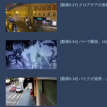
[動画0:27] クロアチア
[動画0:54] バーで爆発
[動画0:18] バイクが追