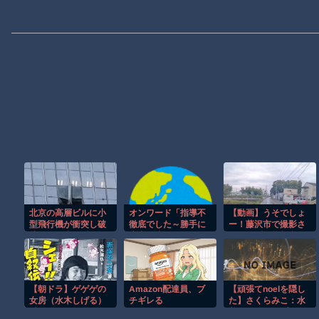
北京の高層ビルに小
オンワード「指導不
【動画】うそでしょ
型飛行機が衝突し破
徹底でした～勝手に
ー！藤沢市で撮影さ
片が降り注ぐ瞬
店内に戻るなんて
れた予測可能割合が
間！！
～」 [8/4]
気になる事故のドラ
レコ。
【朝ドラ】ゲゲゲの
Amazon配達員、ブ
【頑張てnoelを隠し
女房（水木しげる）
チギレる
た】さくらみこ：水
以外で漫画関係でド
着ガチャコンプでホ