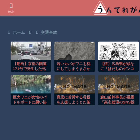
世界の衝撃動画などを紹介
検索
ホーム
交通事故
【動画】京都の国道
若いカバがワニを枕
【謎】広島県が頑な
171号で発生した死
にしてしまうまさか
に「はだしのゲンコ
亡事故を記録したド
の瞬間！！
ラボ喫茶」をやらな
ライブレコーダー。
い理由
巨大ワニが女性のパ
育児に苦労する母親
森山前幹事長が暴露
ドルボードに襲い掛
を支援しようとた某
「高市総理のSNS投
かる恐怖の瞬間！！
企業、あっち系の連
稿が習近平主席を怒
中の総攻撃を食らっ
らせた」 「その投稿
てしまった結果……
が中国側を怒らせ、
日中関係をこじらせ
る大きなきっかけに
なった」