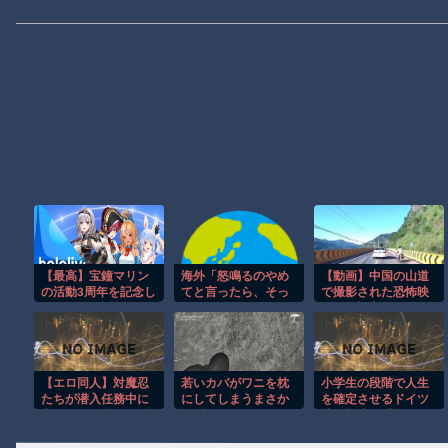
【最高】宝鐘マリン
海外「怒鳴るのやめ
【動画】中国の山道
の活動3周年を記念し
てと言ったら、そっ
で撮影された恐怖映
た伝説の歌謡祭！多
ちが怒鳴ってるから
像が(((ﾟДﾟ)))
数の豪華ゲスト出演
だと怒鳴り返され
や新髪型のお披露目
た」感情の話ができ
など見どころ満載の
ない人のサイン…
神配信！
【エロ同人】対魔忍
若いカバがワニを枕
小学生の段階で人生
たちが潜入任務中に
にしてしまうまさか
を確定させるドイツ
寝取られ関係へと堕
の瞬間！！
式の制度、「バカを
ちる 巨乳姉妹と中出
振い落せるから合理
しフェラパイズリの
的だ」と自惚れてい