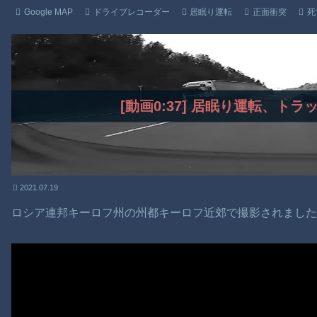
Google MAP
ドライブレコーダー
居眠り運転
正面衝突
死
[動画0:37] 居眠り運転、ト
2021.07.19
ロシア連邦キーロフ州の州都キーロフ近郊で撮影されまし