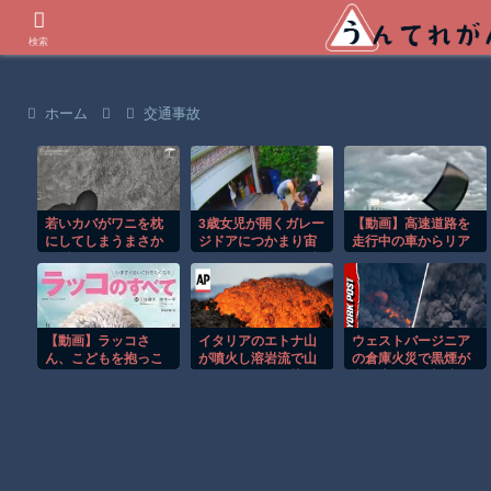
世界の衝撃動画などを紹介
検索
ホーム
交通事故
若いカバがワニを枕
3歳女児が開くガレー
【動画】高速道路を
にしてしまうまさか
ジドアにつかまり宙
走行中の車からリア
の瞬間！！
づりになる危険な瞬
ガラスが飛んでくる
間！！
事故(ﾟoﾟ)
【動画】ラッコさ
イタリアのエトナ山
ウェストバージニア
ん、こどもを抱っこ
が噴火し溶岩流で山
の倉庫火災で黒煙が
する
肌がオレンジに染ま
空へ広がる衝撃映
る！！
像！！