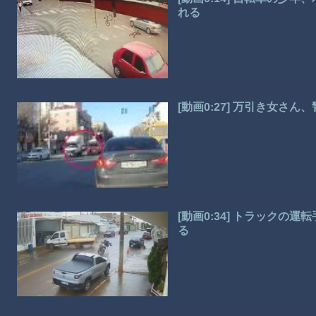
れる
[動画0:27] 万引き女
[動画0:34] トラック
る