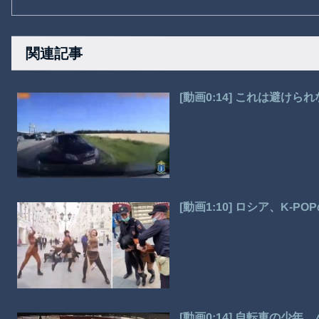
関連記事
[動画0:14] これは避け
[動画1:10] ロシア、K
[動画0:14] 自転車の