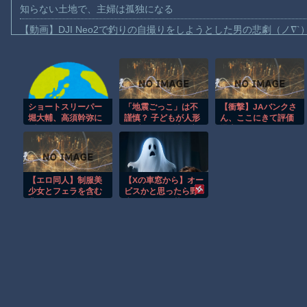
知らない土地で、主婦は孤独になる
【動画】DJI Neo2で釣りの自撮りをしようとした男の悲劇（ノ∇`
【動画】タイのティパンコーン王子が日本人女性とデートか？
お前らがメイドイン韓国で認めてるもの 「キムチ」あと3つは？
AmazonのアツさMax！心も踊る「マンガ毎週末セール（50%還
ショートスリーパー
「地震ごっこ」は不
【衝撃】JAバンクさ
【動画】これはお見事。中国重慶市で珍しい事故が撮影される。
堀大輔、高須幹弥に
謹慎？ 子どもが人形
ん、ここにきて評価
【画像】十二支合体！！ところでその前足、猫じゃね？
ブチギレ
やブロックを壊す心
爆上がりｗｗｗｗｗ
理に専門家「止めさ
ｗｗｗｗ
【動画】ロシア軍のドローンをネット発射装置で撃墜するウクラ
せないで」 震災時の
心のケアと親が知る
【動画】逃げる判断はやっ！埼玉でスマホ運転のプリウスに当て
べき対応策
【エロ同人】制服美
【Xの車窓から】オー
渡邊渚さん「私がPTSDと診断された当時、世間はまだPTSDと
少女とフェラを含む
ビスかと思ったら野
背徳的な関係を描
生の炊飯器で草 ほ
【朗報】Amazon、汗が飛び散る灼熱の「マンガ毎週末セール（5
く、学校の匂い漂う
か
エロ系オトナ向けの
Hな夜の物語ｗ
Powered by livedoor 相互RSS