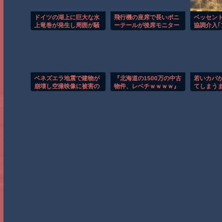
ドイツの湖上に巨大な水
飛行機の座席で長いポニ
ベッセン
上竜巻が発生し周囲が騒
ーテールが後席モニター
協調介入｢
然！！
を塞ぐ迷惑行為！！
波及を警戒
ビュー
ベネズエラ地震で建物が
『北海道の1500万の中古
若いカバ
崩壊し空撮映像に被害の
物件、レベチｗｗｗｗ』
てしまう
大きさが映る。
と『ディズニーのおいな
間！！
り巻（600円）、賛否両
論ｗ』ほか 8/7 ネタ