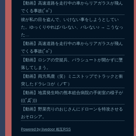
【動画】高速道路を走行中の車からリアガラスが飛ん
でくる事故(ﾟoﾟ)
彼が私の目を盗んで、いけない事をしようとしてい
た。ゆっくりやればバレない、バレない♪ → こうなっ
た…
【動画】高速道路を走行中の車からリアガラスが飛ん
でくる事故(ﾟoﾟ)
【動画】ロシアの空挺兵、パラシュートが開かずに墜
落してしまう。
【動画】両方馬鹿（笑）ミニストップでトラックと衝
突したドラレコが（ノ∇`）
【動画】地震発生時の熊本総合病院の手術室の様子が
(((ﾟДﾟ)))
【動画】野菜売りのおじさんにドローンを特攻させる
おそロシア。
Powered by livedoor 相互RSS