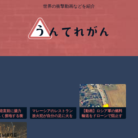
世界の衝撃動画などを紹介
着陸直前に揚力
マレーシアのレストラン
【動画】ロシア軍の燃料
しく接地する衝
放火犯が自分の足に火を
輸送をドローンで阻止す
！！
つけ逃走する瞬間！！
るウクライナ。