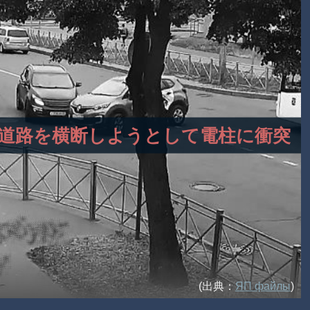
優先道路を横断しようとして電柱に衝突
(出典：
ЯП файлы
)