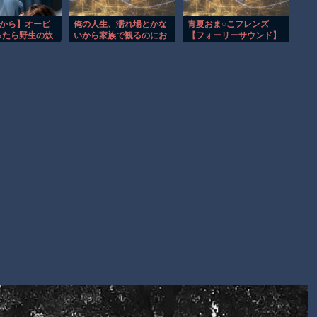
ｗｗｗｗｗｗ
まだ墓石があるだけマシと見るべきか。今はもう合葬墓ばかり
窓から】オービ
俺の人生、濡れ場とかな
青夏おま○こフレンズ
ったら野生の炊
いから家族で観るのにお
【フォーリーサウンド】
【動画】新型のさすまた、限界突破ｗｗｗｗｗｗ
 ほか
すすめ
Powered by livedoor 相互RSS