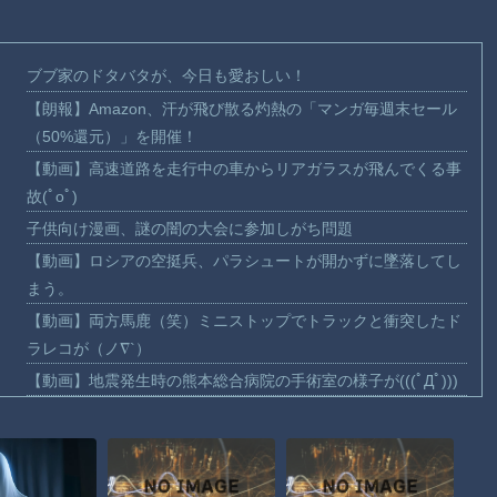
ブブ家のドタバタが、今日も愛おしい！
【朗報】Amazon、汗が飛び散る灼熱の「マンガ毎週末セール
（50%還元）」を開催！
【動画】高速道路を走行中の車からリアガラスが飛んでくる事
故(ﾟoﾟ)
子供向け漫画、謎の闇の大会に参加しがち問題
【動画】ロシアの空挺兵、パラシュートが開かずに墜落してし
まう。
【動画】両方馬鹿（笑）ミニストップでトラックと衝突したド
ラレコが（ノ∇`）
【動画】地震発生時の熊本総合病院の手術室の様子が(((ﾟДﾟ)))
【動画】野菜売りのおじさんにドローンを特攻させるおそロシ
ア。
【朗報】大人気漫画「GANTZ」がAmazonでなんと全巻100円