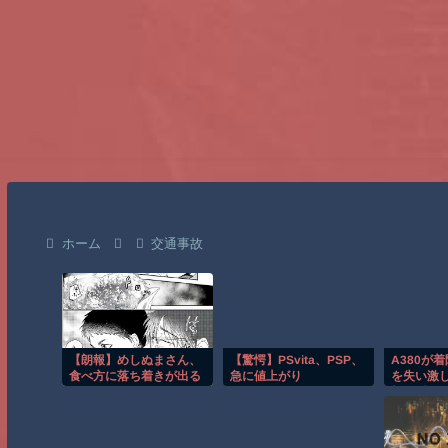
ホーム
交通事故
【朗報】めしぬまさん、
【驚愕】PSvita、PSP、
A380が
食べ方に落ち着きが出る
急に値上がり
を失い激
撃の瞬間