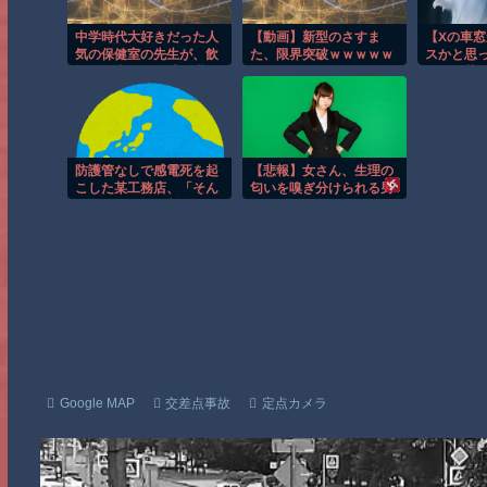
中学時代大好きだった人
【動画】新型のさすま
【Xの車
気の保健室の先生が、飲
た、限界突破ｗｗｗｗｗ
スかと思
酒運転常習で懲戒免職に
ｗ
飯器で草
なっていた衝撃
防護管なしで感電死を起
【悲報】女さん、生理の
こした某工務店、「そん
匂いを嗅ぎ分けられる男
な危険な現場お断りしま
にイライラ⇒ｗｗｗ
すわ!と断って正解やった
わ」と業者が業界事情を
告白
Google MAP
交差点事故
定点カメラ