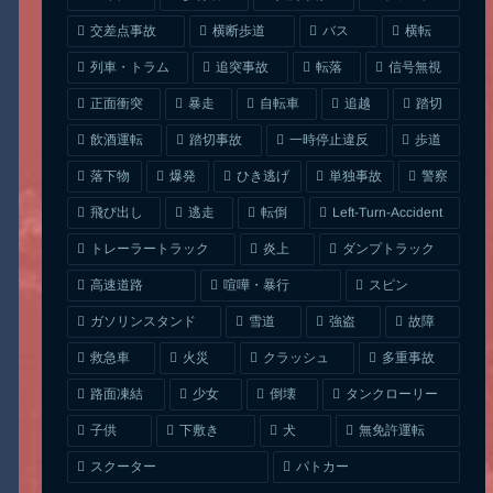
交差点事故
横断歩道
バス
横転
列車・トラム
追突事故
信号無視
転落
正面衝突
自転車
暴走
追越
踏切
一時停止違反
飲酒運転
踏切事故
歩道
ひき逃げ
単独事故
落下物
爆発
警察
Left-Turn-Accident
飛び出し
逃走
転倒
トレーラートラック
ダンプトラック
炎上
喧嘩・暴行
高速道路
スピン
ガソリンスタンド
雪道
強盗
故障
クラッシュ
多重事故
救急車
火災
タンクローリー
路面凍結
少女
倒壊
無免許運転
下敷き
子供
犬
スクーター
パトカー