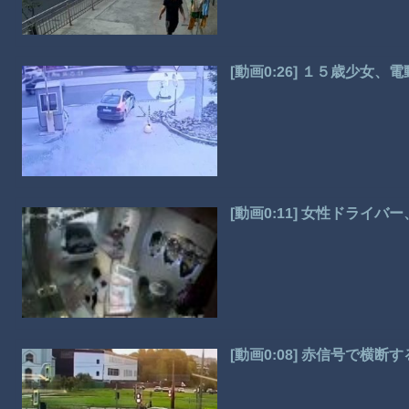
[動画0:26] １５歳少女
[動画0:11] 女性ドライ
[動画0:08] 赤信号で横