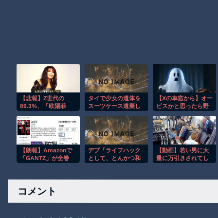
【悲報】Z世代の
タイで少女の遺体を
【Xの車窓から】オー
89.3%、「欧陽菲
スーツケース遺棄し
ビスかと思ったら野
菲」が読めない…
た疑いの男が映る監
生の炊飯器で草 ほ
視映像。
か
【朗報】Amazonで
デブ「ライフハック
【動画】若い男に大
「GANTZ」が全巻
として、とんかつ和
量に万引きされてし
100円ｗｗｗｗｗｗ
幸で注文時にお釜ご
まう名古屋の古着屋
ｗｗｗｗ
飯を無料で増やせる
さん。
の知ってた？」
コメント