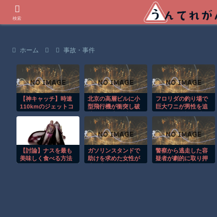
世界の衝撃動画などを紹介
検索
ホーム
事故・事件
【神キャッチ】時速
北京の高層ビルに小
フロリダの釣り場で
110kmのジェットコ
型飛行機が衝突し破
巨大ワニが男性を追
ースターで飛んでき
片が降り注ぐ瞬
いかける恐怖の瞬
た靴を奇跡のキャッ
間！！
間！！
チ！全員大歓喜ｗ
【討論】ナスを最も
ガソリンスタンドで
警察から逃走した容
美味しく食べる方法
助けを求めた女性が
疑者が劇的に取り押
連れ去られる瞬
さえられる瞬間！！
間！！