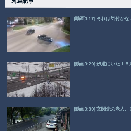
関連記事
[動画0:17] それは気付
[動画0:29] 歩道にいた
[動画0:30] 玄関先の老