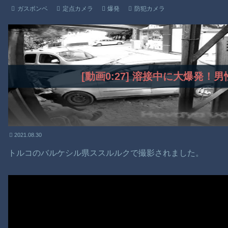
ガスボンベ
定点カメラ
爆発
防犯カメラ
[動画0:27] 溶接中に大爆発！
2021.08.30
トルコのバルケシル県ススルルクで撮影されました。