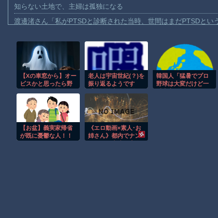
知らない土地で、主婦は孤独になる
渡邊渚さん「私がPTSDと診断された当時、世間はまだPTSDと
【動画】自動ドアの仕組みを理解した富山のツバメが賢い。
【朗報】Amazon、汗が飛び散る灼熱の「マンガ毎週末セール（5
【動画】高速道路を走行中の車からリアガラスが飛んでくる事故(ﾟo
【Xの車窓から】オー
老人は宇宙世紀(？)を
韓国人「猛暑でプロ
子供向け漫画、謎の闇の大会に参加しがち問題
ビスかと思ったら野
振り返るようです
野球は大変だけど一
【動画】ロシアの空挺兵、パラシュートが開かずに墜落してしま
生の炊飯器で草 ほ
【機動戦士ガンダ
番大変なのは〇〇だ
か
ム】 第22話 OS周り
ろう」
【動画】両方馬鹿（笑）ミニストップでトラックと衝突したドラレ
の話ばかりしてたん
で違う系統の話をし
【動画】地震発生時の熊本総合病院の手術室の様子が(((ﾟДﾟ)))
ます
【お盆】義実家帰省
《エロ動画×素人･お
【朗報】大人気漫画「GANTZ」がAmazonでなんと全巻100円ｗ
が既に憂鬱な人！！
姉さん》都内でナン
パした二十歳の素人
まだ墓石があるだけマシと見るべきか。今はもう合葬墓ばかり
お姉さんをホテルへ
誘い出し濃厚な大人
の時間を過ごして顔
Powered by livedoor 相互RSS
に射精ｗ