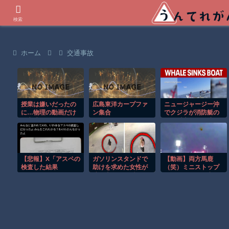
世界の衝撃動画などを紹介
検索
ホーム
交通事故
授業は嫌いだったの
広島東洋カープファ
ニュージャージー沖
に…物理の動画だけ
ン集合
でクジラが消防艇の
は永遠に見ていられ
下に浮上し船が沈む
るｗ
衝撃映像！！
【悲報】X「アスペの
ガソリンスタンドで
【動画】両方馬鹿
検査した結果
助けを求めた女性が
（笑）ミニストップ
wwwwwwwww」
連れ去られる瞬
でトラックと衝突し
間！！
たドラレコが（ノ
∇`）