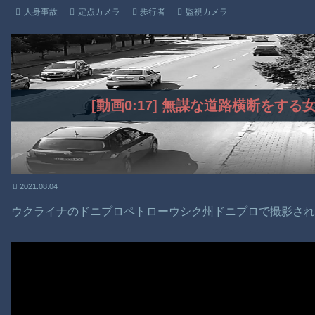
人身事故
定点カメラ
歩行者
監視カメラ
[動画0:17] 無謀な道路横断をす
2021.08.04
ウクライナのドニプロペトローウシク州ドニプロで撮影さ