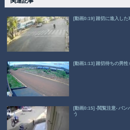
関連記事
[動画0:19] 踏切に進入
[動画1:13] 踏切待ちの
[動画0:15] -閲覧注意
う