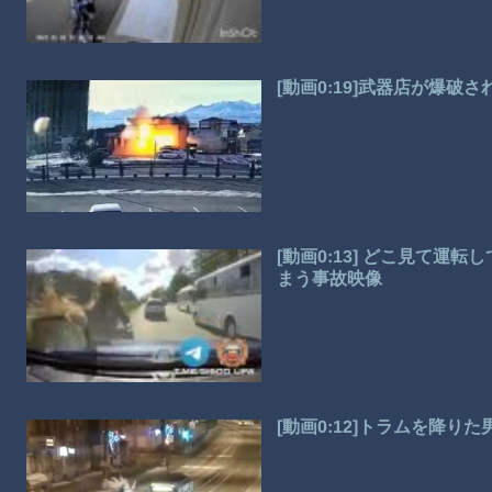
[動画0:19]武器店が爆破
[動画0:13] どこ見て
まう事故映像
[動画0:12]トラムを降