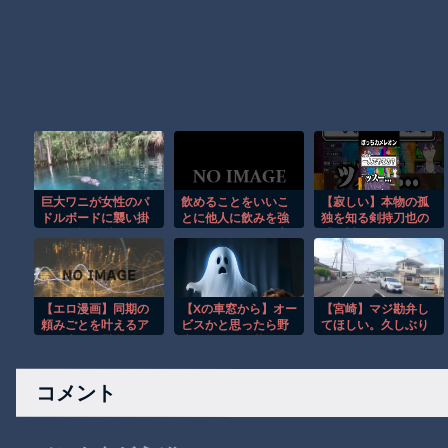
巨大ワニが女性のパ
飲めることをいいこ
【寂しい】本物の孤
ドルボードに襲い掛
とに他人に飲みを強
独を知る剣持刀也の
かる恐怖の瞬間！！
要したり、なんか言
「絶対服従」という
っても「飲んでから
名のエンターテイン
言って？（ﾆﾔﾆﾔ」と
メント
ほざく困った君。あ
る日そんな彼に天罰
【エロ漫画】同期の
【Xの車窓から】オー
【宮崎】マジ勘弁し
がｗｗ
頼みごとを叶えるア
ビスかと思ったら野
てほしい。久しぶり
ナル責めで慰労する
生の炊飯器で草 ほ
に恐ろしい子供ミサ
夜のオフィスｗ
か
イルを見た。
コメント