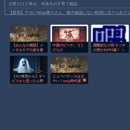
大変だけど幸せ。等身大の子育て物語。
【群馬】デカいNinja乗りさん、後方確認しない軽四に当てられて
【動画】ビッグフットの正体が判明
【動画】DJI Neo2で釣りの自撮りをしようとした男の悲劇（ノ∇`
【動画】タイのティパンコーン王子が日本人女性とデートか？
【みんなの感想】メ
中国のビーチ。ゴミ
国際的な小咄 サッチ
お前らがメイドイン韓国で認めてるもの 「キムチ」あと3つは？
ンタルケアの皮を被
だらけ
の受かれFP3級！ ～
AmazonのアツさMax！心も踊る「マンガ毎週末セール（50%還
った本格洗脳！『あ
FPが絶対絶対守らな
なたの人生を変える
いといけないこと～
【動画】これはお見事。中国重慶市で珍しい事故が撮影される。
マゾ人形化洗脳カウ
ンセリング』
【画像】十二支合体！！ところでその前足、猫じゃね？
【Xの車窓から】オー
ニューバランスはダ
【動画】ロシア軍のドローンをネット発射装置で撃墜するウクラ
ビスかと思ったら野
サい！onは時代遅
生の炊飯器で草 ほ
れ！サロモンを買
渡邊渚さん「私がPTSDと診断された当時、世間はまだPTSDと
か
え！って言われたか
ら買ったんやが
Powered by livedoor 相互RSS