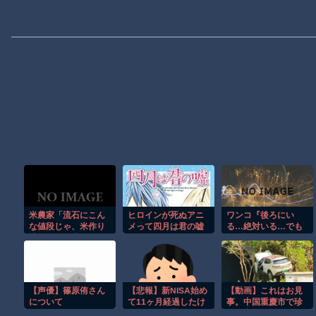
米農家「流石にこん
ヒロインが死ぬアニ
ワンコ『後ろにい
な値段じゃ、米作り
メって四月は君の嘘
る…絶対いる…でも
辞める人、出るんじ
くらいしかないよう
振り返っちゃいけな
ゃないかなあ？？」⭐︎
な
いヤツだ…』
２
【声優】篠原侑さん
【悲報】新NISA始め
【動画】これはお見
について
て11ヶ月経過したけ
事。中国重慶市で珍
ど全く金が増えなく
しい事故が撮影され