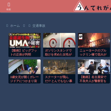
世界の衝撃動画などを紹介
検索
ホーム
交通事故
【動画】ビッグフッ
ガソリンスタンドで
ニューヨークのブル
トの正体が判明
助けを求めた女性が
ックリン橋で花火が
連れ去られる瞬
誤作動し火災発
間！！
生！！
3歳女児が開くガレー
スクーターが飛ん
【動画】名古屋栄で
ジドアにつかまり宙
だ!? とんでもない暴
不良外人が警察官を
づりになる危険な瞬
風で宙を舞う衝撃映
突き飛ばす。逮捕し
間！！
像ｗ
ろやｗｗｗ