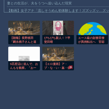
妻との生活が、夫をうつへ追い込んだ現実
【動画】女子アナ「流しそうめん初体験します！ズズッズッ…ズ
【動画】迎撃ミサイルを避けながら船舶にドローンを突撃させる
【動画】大阪のゲリラ豪雨を生駒山の山頂から撮影したビデオが
【動画】イッヌ、煽ってしまう
【朗報】長野桃羽
ぴちぴち新人！？甲
エース級の財務官僚
【動画】ゴルフ中の嵐を撮影していた男性が雷に打たれる事故。
「嗣永桃子さんと道
斐田晴
が異例転出へ 官邸
【画像】地球上で最も珍しい茶色いパンダｗｗｗ
重さゆみさんが理想
幹部「協力的でなか
のアイドル像」
ったから」 [8/6]
【動画】これは怖い。三重の国道23号で撮影された避けようがな
【動画】バイクの少年を無理やり止めるパトカーが怖いｗｗｗｗ
5匹窓辺に並んで、お
【エロ漫画】ア・
【悲報】テレ東の若手女子アナ「国民が勝手に我々取材陣にカメ
んもを観察。「おー
ブ・な・い・姦・係
い」と呼びかけると5
第十四話二人きりの
ｗｗｗｗ
匹揃って耳がピッと
自由研究【単話】
コッチを向く。だ
Amazon「マンガ毎週末セール（50%還元）」アツいスポーツマ
が、ある単語を言う
と・・・【再】
Powered by livedoor 相互RSS