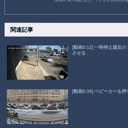
[動画0:34] 86歳の老人、アクセルを踏み
関連記事
[動画0:12] 一時停止
させる
[動画0:39] ベビーカ