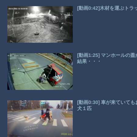
[動画0:42]木材を運ぶ
[動画1:25] マンホー
結果・・・
[動画0:30] 車が来てい
犬１匹