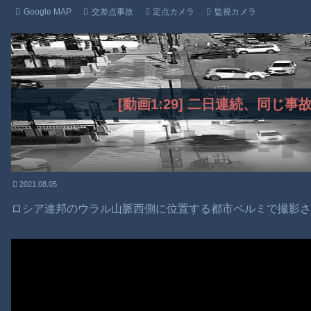
Google MAP
交差点事故
定点カメラ
監視カメラ
[動画1:29] 二日連続、同じ
2021.08.05
ロシア連邦のウラル山脈西側に位置する都市ペルミで撮影