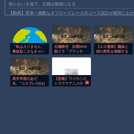
知らない土地で、主婦は孤独になる
【動画】世界一過酷なオフロードレースのコース設計が絶対にお
【悲報】テレ東の若手女子アナ「国民が勝手に我々取材陣にカメ
ｗｗｗｗ
【珍事】サッカーの試合が原因で交通事故が起きてしまう。
【動画】急病人？横須賀の国道16号でおかしな事故が撮影される
「私は入りません、
石橋静河 次期NHK
【エロ漫画】義妹と
事故起こさなきゃい
朝ドラ「ブラッサ
姉の美乳を堪能する
Amazon「マンガ毎週末セール（50%還元）」アツいスポーツマ
い」と保険加入を勧
ム」ポスタービジュ
中出しパイズリと幼
められた推し活民が
アル解禁、語りは三
いくびれの魅力に溺
【群馬】デカいNinja乗りさん、後方確認しない軽四に当てられて
反発、保険代が勿体
條雅幸アナウンサー
れる夜ｗ
無いし事故起こした
【動画】ビッグフットの正体が判明
として……
高市早苗のあだ
【悲報】ワイのこの
【動画】DJI Neo2で釣りの自撮りをしようとした男の悲劇（ノ∇`
名、”コスプレ3分お
トラウマアニメの
ばさん”として広まる
「タイトル」を誰か
お前らがメイドイン韓国で認めてるもの 「キムチ」あと3つは？
www
教えてく
れ・・・・・
AmazonのアツさMax！心も踊る「マンガ毎週末セール（50%還
Powered by livedoor 相互RSS