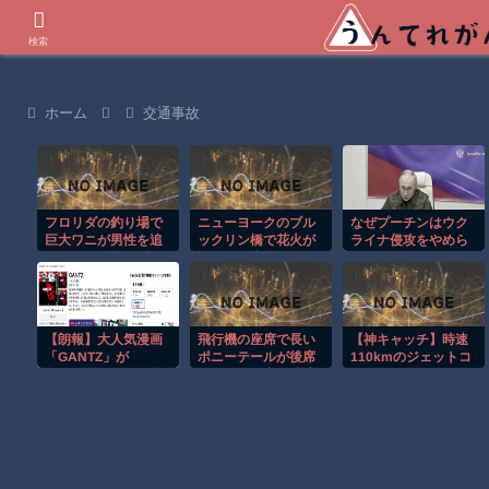
世界の衝撃動画などを紹介
検索
ホーム
交通事故
フロリダの釣り場で
ニューヨークのブル
なぜプーチンはウク
巨大ワニが男性を追
ックリン橋で花火が
ライナ侵攻をやめら
いかける恐怖の瞬
誤作動し火災発
れないのか？！
間！！
生！！
【朗報】大人気漫画
飛行機の座席で長い
【神キャッチ】時速
「GANTZ」が
ポニーテールが後席
110kmのジェットコ
Amazonでなんと全
モニターを塞ぐ迷惑
ースターで飛んでき
巻100円ｗｗｗｗｗ
行為！！
た靴を奇跡のキャッ
ｗ
チ！全員大歓喜ｗ