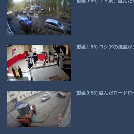
[動画0:56] １５歳、盗
[動画1:53] ロシアの強
[動画0:56] 盗んだロード