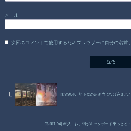
メール
次回のコメントで使用するためブラウザーに自分の名前
[動画0:40] 地下鉄の線路内に投げ込ま
[動画1:04] 叔父「お、甥がキックボード乗っと