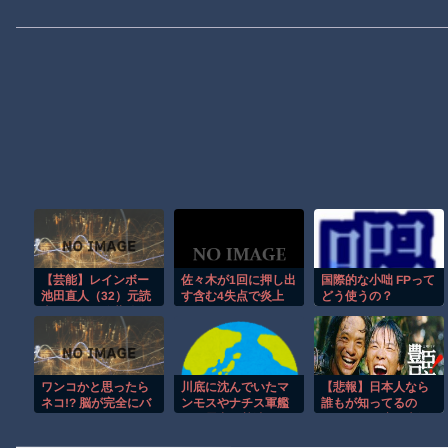
【芸能】レインボー
佐々木が1回に押し出
国際的な小咄 FPって
池田直人（32）元読
す含む4失点で炎上
どう使うの？
売テレビ・佐藤佳奈
アナが結婚
ワンコかと思ったら
川底に沈んでいたマ
【悲報】日本人なら
ネコ!? 脳が完全にバ
ンモスやナチス軍艦
誰もが知ってるの
グるｗ
など露出、熱波でド
に、まだ一度も大河
ナウ川が歴史的渇
で取り上げられてな