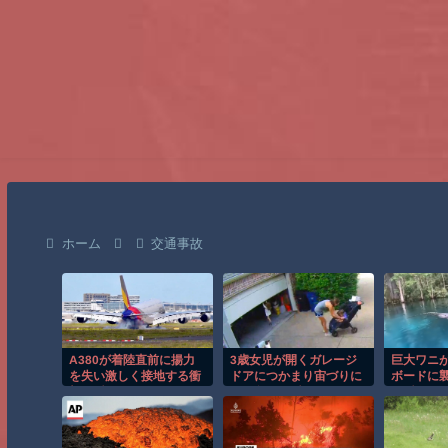
ホーム
交通事故
A380が着陸直前に揚力
3歳女児が開くガレージ
巨大ワニ
を失い激しく接地する衝
ドアにつかまり宙づりに
ボードに
撃の瞬間！！
なる危険な瞬間！！
の瞬間！