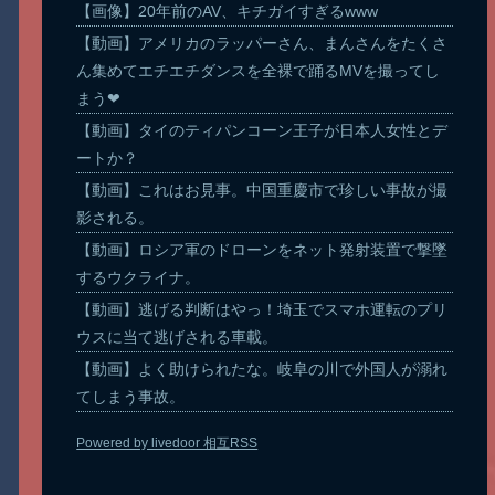
【画像】20年前のAV、キチガイすぎるwww
【動画】アメリカのラッパーさん、まんさんをたくさ
ん集めてエチエチダンスを全裸で踊るMVを撮ってし
まう❤
【動画】タイのティパンコーン王子が日本人女性とデ
ートか？
【動画】これはお見事。中国重慶市で珍しい事故が撮
影される。
【動画】ロシア軍のドローンをネット発射装置で撃墜
するウクライナ。
【動画】逃げる判断はやっ！埼玉でスマホ運転のプリ
ウスに当て逃げされる車載。
【動画】よく助けられたな。岐阜の川で外国人が溺れ
てしまう事故。
Powered by livedoor 相互RSS