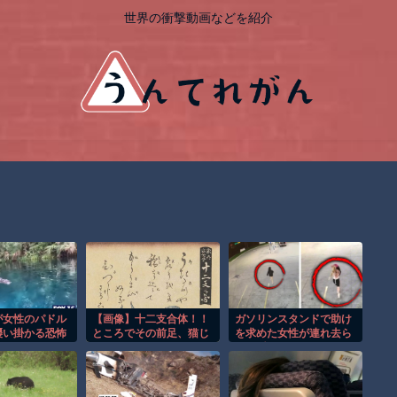
世界の衝撃動画などを紹介
が女性のパドル
【画像】十二支合体！！
ガソリンスタンドで助け
襲い掛かる恐怖
ところでその前足、猫じ
を求めた女性が連れ去ら
！
ゃね？
れる瞬間！！