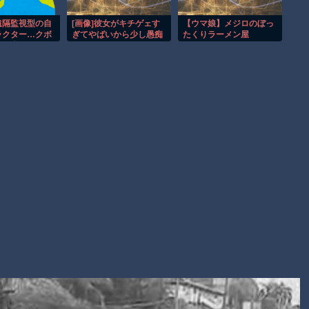
事故。
渡邊渚さん「私がPTSDと診断された当時、世間はまだPTSDと
遠隔監視型の自
[画像]彼女がキチゲェす
【ウマ娘】メジロのぼっ
ラクター…クボ
ぎてやばいから少し愚痴
たくりラーメン屋
いう言葉は浸透されていませんでした」
に発売！
らせてくれ、わんちゃん
別れる
【朗報】Amazon、汗が飛び散る灼熱の「マンガ毎週末セール
（50%還元）」を開催！
Powered by livedoor 相互RSS