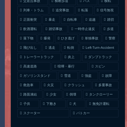
交差点事故
横断歩道
バス
横転
列車・トラム
追突事故
信号無視
転落
正面衝突
自転車
暴走
追越
踏切
一時停止違反
飲酒運転
踏切事故
歩道
ひき逃げ
単独事故
落下物
爆発
警察
Left-Turn-Accident
飛び出し
逃走
転倒
トレーラートラック
ダンプトラック
炎上
喧嘩・暴行
高速道路
スピン
ガソリンスタンド
雪道
強盗
故障
クラッシュ
多重事故
救急車
火災
タンクローリー
路面凍結
少女
倒壊
無免許運転
下敷き
子供
犬
スクーター
パトカー