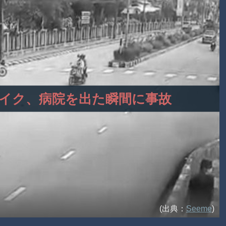
帰るバイク、病院を出た瞬間に事故
(出典：
Seeme
)