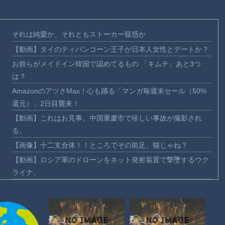
それは純愛か、それともストーカー疑惑か
【動画】タイのティパンコーン王子が日本人女性とデートか？
お前らがメイドイン韓国で認めてるもの 「キムチ」あと3つ
は？
AmazonのアツさMax！心も踊る「マンガ毎週末セール（50%
還元）」2日目襲来！
【動画】これはお見事。中国重慶市で珍しい事故が撮影され
る。
【画像】十二支合体！！ところでその前足、猫じゃね？
【動画】ロシア軍のドローンをネット発射装置で撃墜するウク
ライナ。
【動画】逃げる判断はやっ！埼玉でスマホ運転のプリウスに当
て逃げされる車載。
【動画】よく助けられたな。岐阜の川で外国人が溺れてしまう