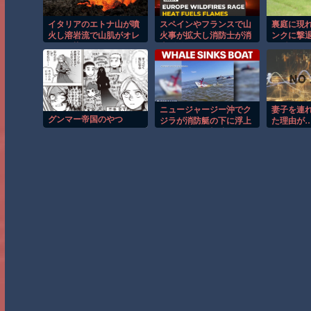
イタリアのエトナ山が噴
スペインやフランスで山
裏庭に現
火し溶岩流で山肌がオレ
火事が拡大し消防士が消
ンクに撃
ンジに染まる！！
火活動！！
の瞬間！
ニュージャージー沖でク
妻子を連
グンマー帝国のやつ
ジラが消防艇の下に浮上
た理由が
し船が沈む衝撃映像！！
兄」がま
修羅場に！