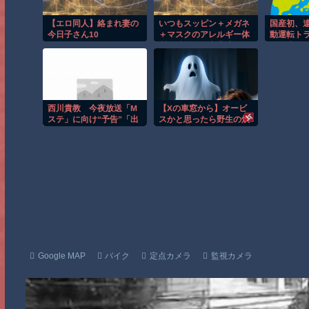
【エロ同人】絡まれ妻の
いつもスッピン＋メガネ
国産初、
今日子さん10
＋マスクのアレルギー体
動運転ト
質の彼女が、卒業式で無
タが来春
理やり化粧させられて涙
だだもれになり、でも綺
麗になってドキッとした
話
西川貴教 今夜放送「M
【Xの車窓から】オービ
ステ」に向け“予告”「出
スかと思ったら野生の炊
ます！頑張ります！」
飯器で草 ほか
「恐らくアレも着ま
す！」
Google MAP
バイク
定点カメラ
監視カメラ