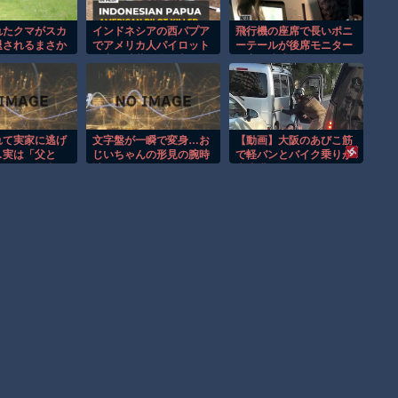
れたクマがスカ
インドネシアの西パプア
飛行機の座席で長いポニ
退されるまさか
でアメリカ人パイロット
ーテールが後席モニター
！
殺害を武装組織が主張。
を塞ぐ迷惑行為！！
れて実家に逃げ
文字盤が一瞬で変身…お
【動画】大阪のあびこ筋
…実は「父と
じいちゃんの形見の腕時
で軽バンとバイク乗りが
さかの犯罪者で
計がロマンの塊だった！
大喧嘩ｗｗｗｗ
?