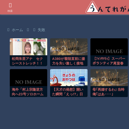
世界の衝撃動画などを紹介
検索
ホーム
失敗
松岡朱里アナ セク
A380が着陸直前に揚
【ﾌｧﾝｻﾏﾘｨ】スーパー
シーストレッチ！！
力を失い激しく接地
ボランティア尾畠春
【GIF動画あり】
する衝撃の瞬間！！
夫さん(86) が熊本入
りへ「自分の飲む水
は自分で持ってい
く」「対価・飲食は
一切頂かない」
海外「村上宗隆逆方
【天才の発想】開い
母｢再婚するわ｣ 当時
向へ23号ソロホーム
た瞬間「えっ!?」日
俺｢はあ‥‥｣
ラン！」
本の仕掛け絵本が凄
すぎたｗ