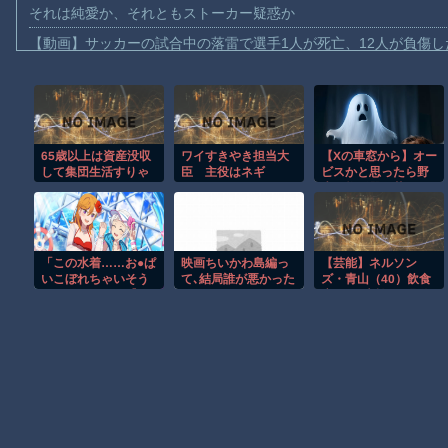
それは純愛か、それともストーカー疑惑か
【動画】サッカーの試合中の落雷で選手1人が死亡、12人が負傷し
まだ墓石があるだけマシと見るべきか。今はもう合葬墓ばかり
【動画】名古屋栄で不良外人が警察官を突き飛ばす。逮捕しろや
【動画】新型のさすまた、限界突破ｗｗｗｗｗｗ
65歳以上は資産没収
ワイすきやき担当大
【Xの車窓から】オー
【話題】河内長野市で警官が包丁男に発砲したシーンのモザ無し
して集団生活すりゃ
臣 主役はネギ
ビスかと思ったら野
【動画】メキシコのインフルエンサー、ライブ配信中に襲撃され
よくね
生の炊飯器で草 ほ
か
【動画】仲間に花火を水平撃ちしようとして障害を負ったかもし
【謎】広島県が頑なに「はだしのゲンコラボ喫茶」をやらない理
「この水着……お●ぱ
映画ちいかわ島編っ
【芸能】ネルソン
ヒロインが死ぬアニメって四月は君の嘘くらいしかないような
いこぼれちゃいそう
て､結局誰が悪かった
ズ・青山（40）飲食
だよぉ」←これ【ラ
の？
店での“未払い”騒動
オレたちひょうきん族の懺悔室なんてナウなヤングは知らんだろ
ブライブ！】
を謝罪
Powered by livedoor 相互RSS