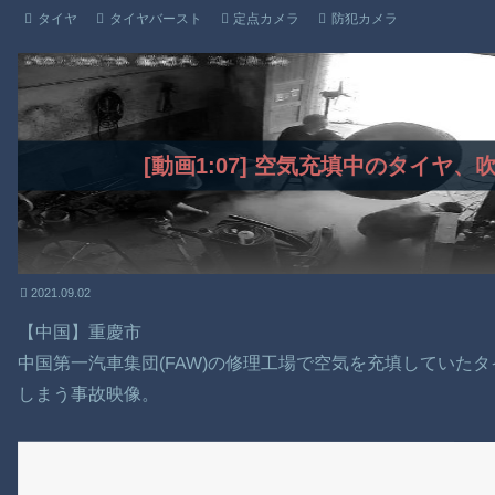
タイヤ
タイヤバースト
定点カメラ
防犯カメラ
[動画1:07] 空気充填中のタイヤ
2021.09.02
【中国】重慶市
中国第一汽車集団(FAW)の修理工場で空気を充填していた
しまう事故映像。