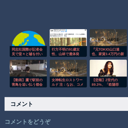
同志社国際が記者会
行方不明の91歳女
『元TOKIO山口達
見で堂々と嘘を付い
性、山林で遺体発
也、家賃3.4万円の新
た疑惑が浮上中、最
見 ベトナム国籍の
居を公開』と『大谷
新の報告と過去の映
男が殺害ほのめか
のCMギャラ、流出
像を突き合わせてみ
す 埼玉
ｗ』ほか 8/4 ネタ
ると……
【動画】鷹で駅前の
女神転生ロストワー
【悲報】Z世代の
害鳥を追い払う都会
ルド 注：なお、コメ
89.3%、「欧陽菲
の鷹匠が格好いいｗ
ディです 第12話 人間
菲」が読めない…
ｗｗｗ
が、人間がこのよう
な苦難を乗り越えた
コメント
など嘘に決まってま
す！
コメントをどうぞ