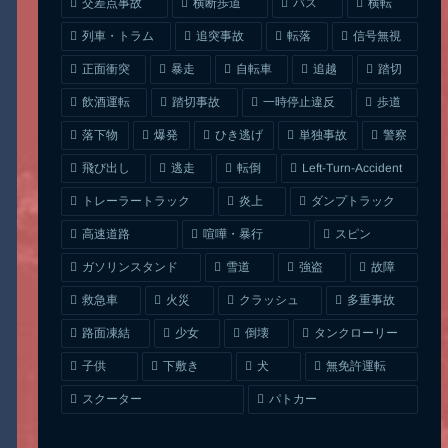
交差点事故
横断歩道
バス
横転
列車・トラム
追突事故
信号無視
転落
正面衝突
自転車
暴走
追越
踏切
一時停止違反
飲酒運転
踏切事故
歩道
ひき逃げ
単独事故
落下物
爆発
警察
Left-Turn-Accident
飛び出し
逃走
転倒
トレーラートラック
ダンプトラック
炎上
喧嘩・暴行
高速道路
スピン
ガソリンスタンド
雪道
強盗
故障
クラッシュ
多重事故
救急車
火災
タンクローリー
路面凍結
少女
倒壊
無免許運転
下敷き
子供
犬
スクーター
パトカー