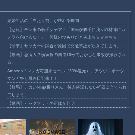
結婚生活の「当たり前」が壊れる瞬間
【悲報】テレ東の若手女子アナ「国民が勝手に我々取材陣にカ
メラを向けるな！」→何様のつもりだと炎上ｗｗｗｗｗｗ
【珍事】サッカーの試合が原因で交通事故が起きてしまう。
【動画】急病人？横須賀の国道16号でおかしな事故が撮影され
る。
Amazon「マンガ毎週末セール（50%還元）」アツいスポーツ
マンガ祭り最終日到来！！！
【群馬】デカいNinja乗りさん、後方確認しない軽四に当てられ
てしまう。
【動画】ビッグフットの正体が判明
【動画】DJI Neo2で釣りの自撮りをしようとした男の悲劇（ノ
∇`）
【動画】タイのティパンコーン王子が日本人女性とデートか？