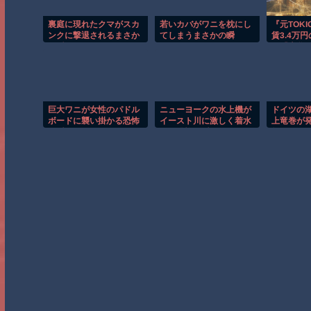
裏庭に現れたクマがスカ
若いカバがワニを枕にし
『元TOK
ンクに撃退されるまさか
てしまうまさかの瞬
賃3.4万
の瞬間！！
間！！
と『大谷
流出ｗ』ほか
巨大ワニが女性のパドル
ニューヨークの水上機が
ドイツの
ボードに襲い掛かる恐怖
イースト川に激しく着水
上竜巻が
の瞬間！！
する恐怖の瞬間！！
然！！