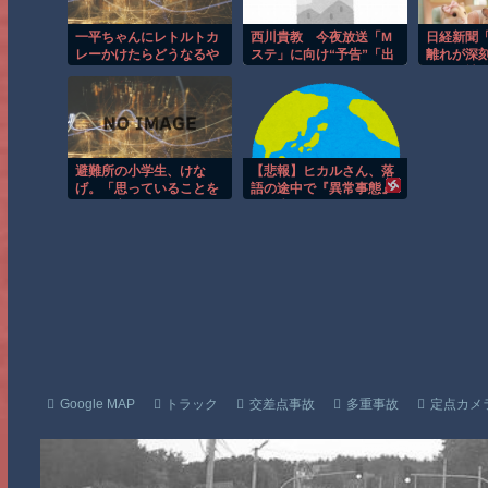
一平ちゃんにレトルトカ
西川貴教 今夜放送「M
日経新聞
レーかけたらどうなるや
ステ」に向け“予告”「出
離れが深
ろ？
ます！頑張ります！」
んなに社
「恐らくアレも着ま
のに、な
す！」
行いかな
避難所の小学生、けな
【悲報】ヒカルさん、落
げ。「思っていることを
語の途中で『異常事態』
あまり言えない。お母さ
が発生してしま
んに迷惑かけるから」
う！！！！！
Google MAP
トラック
交差点事故
多重事故
定点カメ