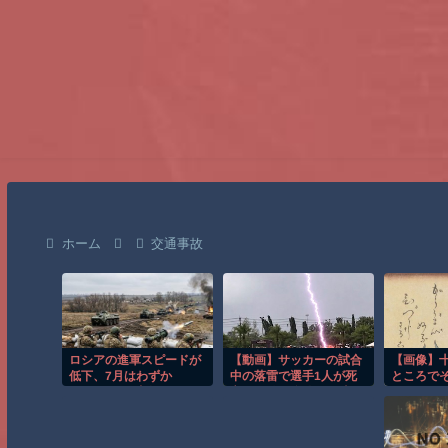
ホーム
交通事故
ロシアの進軍スピードが
【動画】サッカーの試合
【画像】
低下、7月はわずか
中の落雷で選手1人が死
ところで
175km²しか占領でき
亡、12人が負傷した事
ゃね？
ず！
故。