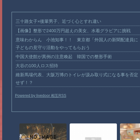
三十路女子×後輩男子、近づく心とすれ違い
【画像】整形で2400万円超えの美女、水着グラビアに挑戦
意味わからん 小池知事！！ 東京都「外国人の新聞配達員に
子どもの見守り活動をやってもらおう
中国大使館が異例の注意喚起 韓国での整形手術
大谷の100人ロス招待
維新馬場代表、大阪万博のトイレが汲み取り式になる事を否定
せず！？
Powered by livedoor 相互RSS