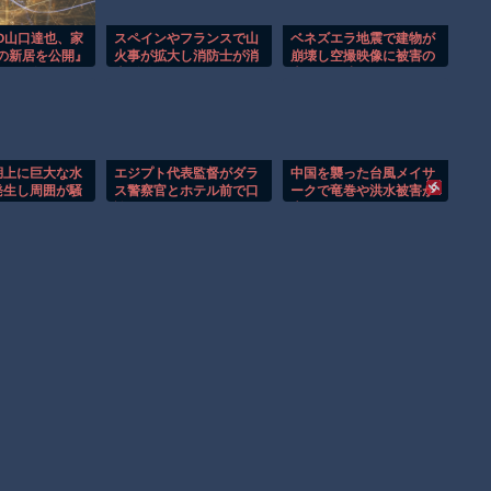
IO山口達也、家
スペインやフランスで山
ベネズエラ地震で建物が
円の新居を公開』
火事が拡大し消防士が消
崩壊し空撮映像に被害の
のCMギャラ、
火活動！！
大きさが映る。
 8/4 ネタ
湖上に巨大な水
エジプト代表監督がダラ
中国を襲った台風メイサ
発生し周囲が騒
ス警察官とホテル前で口
ークで竜巻や洪水被害が
論に！！
広がる！！