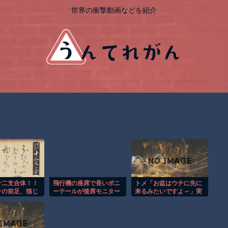
世界の衝撃動画などを紹介
十二支合体！！
飛行機の座席で長いポニ
トメ「お盆はウチに先に
その前足、猫じ
ーテールが後席モニター
来るみたいですよ～」実
を塞ぐ迷惑行為！！
母「そちらに先に行くん
ですね～」→言葉の意味
を勘違いしたトメは私に
嫌味連発