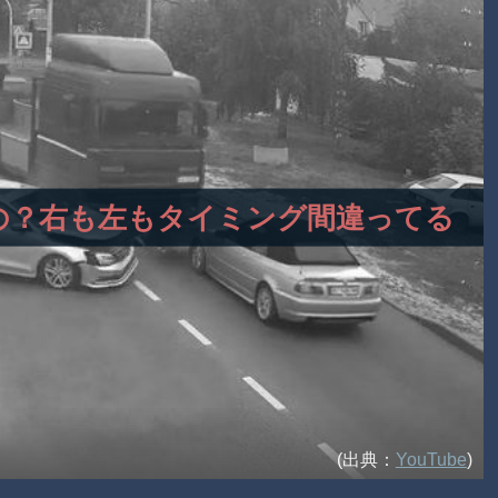
てるの？右も左もタイミング間違ってる
(出典：
YouTube
)