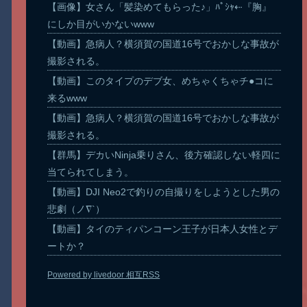
【画像】女さん「髪染めてもらった♪」ﾊﾟｼｬ⇠『胸』
にしか目がいかないwww
【動画】急病人？横須賀の国道16号でおかしな事故が
撮影される。
【動画】このタイプのデブ女、めちゃくちゃチ●コに
来るwww
【動画】急病人？横須賀の国道16号でおかしな事故が
撮影される。
【群馬】デカいNinja乗りさん、後方確認しない軽四に
当てられてしまう。
【動画】DJI Neo2で釣りの自撮りをしようとした男の
悲劇（ノ∇`）
【動画】タイのティパンコーン王子が日本人女性とデ
ートか？
Powered by livedoor 相互RSS