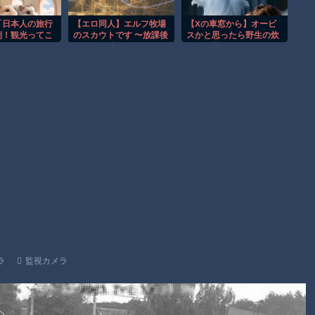
お前らがメイドイン韓国で認めてるもの 「キムチ」あと3つ
は？
「日本人の旅行
【エロ同人】エルフ牧場
【Xの車窓から】オービ
刻！観光ってこ
のスカウトです 〜放課後
スかと思ったら野生の炊
AmazonのアツさMax！心も踊る「マンガ毎週末セール（50%
会的価値がある
の野外繁殖〜
飯器で草 ほか
んでお前らは旅
還元）」2日目襲来！
いの？」
Powered by livedoor 相互RSS
ラ
監視カメラ