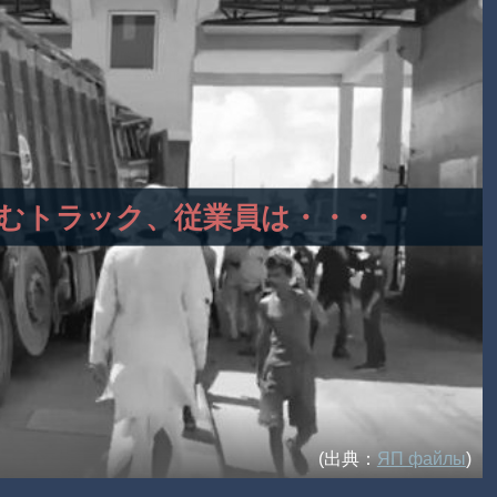
突っ込むトラック、従業員は・・・
(出典：
ЯП файлы
)