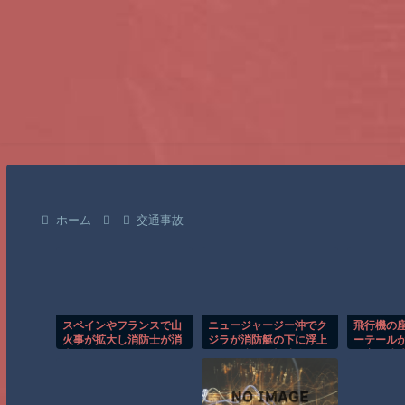
ホーム
交通事故
スペインやフランスで山
ニュージャージー沖でク
飛行機の
火事が拡大し消防士が消
ジラが消防艇の下に浮上
ーテール
火活動！！
し船が沈む衝撃映像！！
を塞ぐ迷