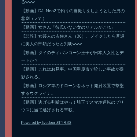
るwww
【動画】DJI Neo2で釣りの自撮りをしようとした男の
悲劇（ノ∇`）
【動画】女さん「彼氏いない女のリアルがこれ」
【悲報】女芸人の吉住さん（36）、メイクしたら普通
に美人の部類だったと判明www
【動画】タイのティパンコーン王子が日本人女性とデ
ートか？
【動画】これはお見事。中国重慶市で珍しい事故が撮
影される。
【動画】ロシア軍のドローンをネット発射装置で撃墜
するウクライナ。
【動画】逃げる判断はやっ！埼玉でスマホ運転のプリ
ウスに当て逃げされる車載。
Powered by livedoor 相互RSS