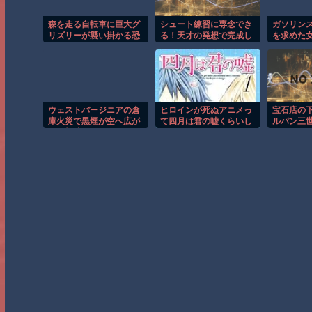
森を走る自転車に巨大グ
シュート練習に専念でき
ガソリン
リズリーが襲い掛かる恐
る！天才の発想で完成し
を求めた
怖のGoPro映像！！
たDIYバスケットが凄い
れる瞬間
ｗ
ウェストバージニアの倉
ヒロインが死ぬアニメっ
宝石店の
庫火災で黒煙が空へ広が
て四月は君の嘘くらいし
ルパン三
る衝撃映像！！
かないような