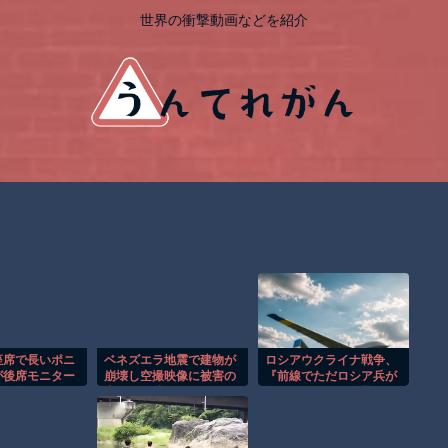
世界の衝撃動画などを紹介
座席で長いポニ
ベネズエラ地震で建物が
ロシアウクライナ戦争、
が後席モニター
崩壊し空撮映像に被害の
『前線でただロシア兵が
惑行為！！
大きさが映る。
無人ドローンに殺戮され
てるだけ』という謎の状
態に