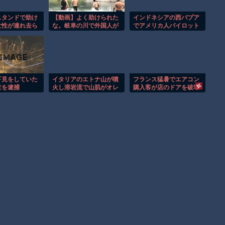
スタンドで助け
【動画】よく助けられた
インドネシアの西パプア
女性が連れ去ら
な。岐阜の川で外国人が
でアメリカ人パイロット
！！
溺れてしまう事故。
殺害を武装組織が主張。
下見をしていた
イタリアのエトナ山が噴
フランス猛暑でエアコン
世を逮捕
火し溶岩流で山肌がオレ
購入客が店のドアを破壊
ンジに染まる！！
し殺到！！