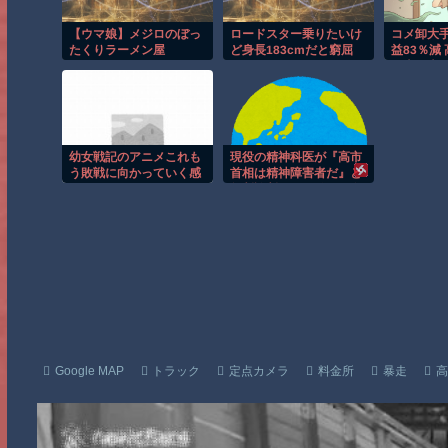
【ウマ娘】メジロのぼっ
ロードスター乗りたいけ
コメ卸大
たくりラーメン屋
ど身長183cmだと窮屈
益83％減
か？
だ米が売
り」開幕
幼女戦記のアニメこれも
現役の精神科医が『高市
う敗戦に向かっていく感
首相は精神障害者だ』と
じか?
無断診断、その結果に左
派が歓喜した様子を見せ
ており……
Google MAP
トラック
定点カメラ
料金所
暴走
高