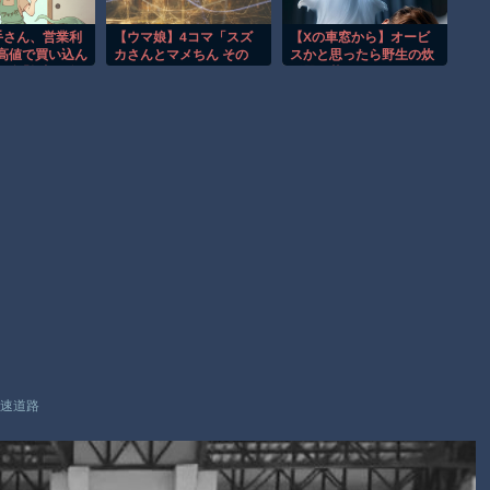
て逃げされる車載。
渡邊渚さん「私がPTSDと診断された当時、世間はまだPTSDと
手さん、営業利
【ウマ娘】4コマ「スズ
【Xの車窓から】オービ
 高値で買い込ん
カさんとマメちん その
スかと思ったら野生の炊
いう言葉は浸透されていませんでした」
れず「損切り祭
3」
飯器で草 ほか
へ
【朗報】Amazon、汗が飛び散る灼熱の「マンガ毎週末セール
（50%還元）」を開催！
Powered by livedoor 相互RSS
速道路