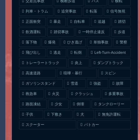
交差点事故
横断歩道
バス
横転
列車・トラム
追突事故
信号無視
転落
正面衝突
自転車
暴走
追越
踏切
一時停止違反
飲酒運転
踏切事故
歩道
ひき逃げ
単独事故
落下物
爆発
警察
Left-Turn-Accident
飛び出し
逃走
転倒
トレーラートラック
ダンプトラック
炎上
喧嘩・暴行
高速道路
スピン
ガソリンスタンド
雪道
強盗
故障
クラッシュ
多重事故
救急車
火災
タンクローリー
路面凍結
少女
倒壊
無免許運転
下敷き
子供
犬
スクーター
パトカー