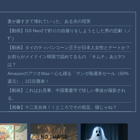
妻が嫌すぎて壊れていった、ある夫の現実
【動画】DJI Neo2で釣りの自撮りをしようとした男の悲劇（ノ
∇`）
【動画】タイのティパンコーン王子が日本人女性とデートか？
お前らがメイドイン韓国で認めてるもの 「キムチ」あと3つ
は？
AmazonのアツさMax！心も踊る「マンガ毎週末セール（50%
還元）」2日目襲来！
【動画】これはお見事。中国重慶市で珍しい事故が撮影され
る。
【画像】十二支合体！！ところでその前足、猫じゃね？
【動画】ロシア軍のドローンをネット発射装置で撃墜するウク
ライナ。
【動画】逃げる判断はやっ！埼玉でスマホ運転のプリウスに当