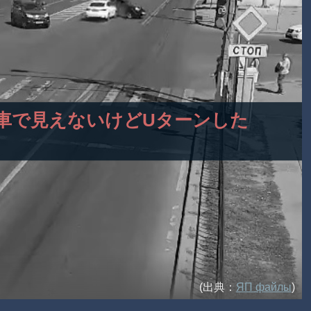
待ちの車で見えないけどUターンした
(出典：
ЯП файлы
)