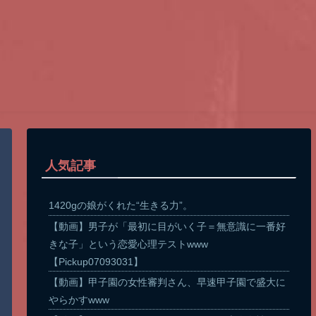
人気記事
1420gの娘がくれた“生きる力”。
【動画】男子が「最初に目がいく子＝無意識に一番好
きな子」という恋愛心理テストwww
【Pickup07093031】
【動画】甲子園の女性審判さん、早速甲子園で盛大に
やらかすwww