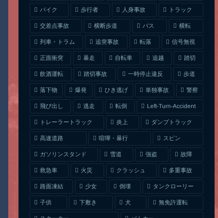
人身事故
トラック
バイク
歩行者
交差点事故
横断歩道
バス
横転
列車・トラム
追突事故
信号無視
転落
正面衝突
自転車
暴走
追越
踏切
一時停止違反
飲酒運転
踏切事故
歩道
ひき逃げ
単独事故
落下物
爆発
警察
Left-Turn-Accident
飛び出し
逃走
転倒
トレーラートラック
ダンプトラック
炎上
喧嘩・暴行
高速道路
スピン
ガソリンスタンド
雪道
強盗
故障
クラッシュ
多重事故
救急車
火災
タンクローリー
路面凍結
少女
倒壊
無免許運転
下敷き
子供
犬