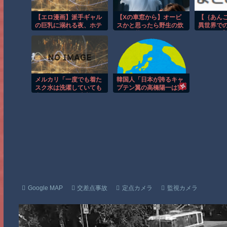
【エロ漫画】派手ギャル
【Xの車窓から】オービ
【｛あん
の巨乳に溺れる夜、ホテ
スかと思ったら野生の炊
異世界で
ルで見せる露骨でありな
飯器で草 ほか
ようです
がら純愛を語る中出しセ
話：勝て
ックスｗ
だぁ！！
メルカリ「一度でも着た
韓国人「日本が誇るキャ
スク水は洗濯していても
プテン翼の高橋陽一は実
出品不可です」 古着と何
は〇〇を知らなかった」
が違うんや？
Google MAP
交差点事故
定点カメラ
監視カメラ