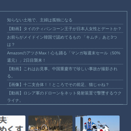
知らない土地で、主婦は孤独になる
【動画】タイのティパンコーン王子が日本人女性とデートか？
お前らがメイドイン韓国で認めてるもの 「キムチ」あと3つ
は？
AmazonのアツさMax！心も踊る「マンガ毎週末セール（50%
還元）」2日目襲来！
【動画】これはお見事。中国重慶市で珍しい事故が撮影され
る。
【画像】十二支合体！！ところでその前足、猫じゃね？
【動画】ロシア軍のドローンをネット発射装置で撃墜するウク
ライナ。
【動画】逃げる判断はやっ！埼玉でスマホ運転のプリウスに当
て逃げされる車載。
【動画】よく助けられたな。岐阜の川で外国人が溺れてしまう