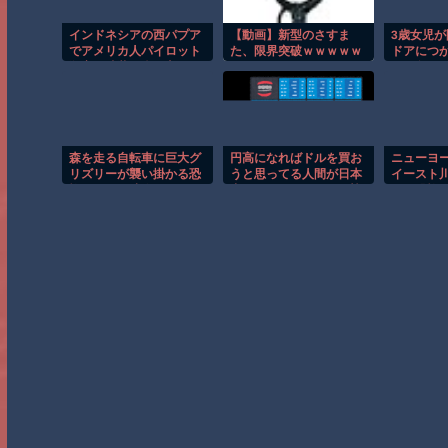
インドネシアの西パプア
【動画】新型のさすま
3歳女児
でアメリカ人パイロット
た、限界突破ｗｗｗｗｗ
ドアにつ
殺害を武装組織が主張。
ｗ
なる危険
森を走る自転車に巨大グ
円高になればドルを買お
ニューヨ
リズリーが襲い掛かる恐
うと思ってる人間が日本
イースト
怖のGoPro映像！！
中にいるのに果たして協
する恐怖
調介入で円安は止められ
るのか？