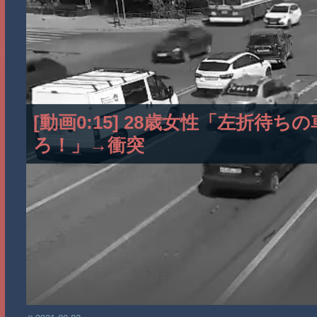
[動画0:15] 28歳女性「左折
ろ！」→衝突