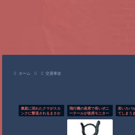
ホーム
交通事故
裏庭に現れたクマがスカ
飛行機の座席で長いポニ
若いカバ
ンクに撃退されるまさか
ーテールが後席モニター
てしまう
の瞬間！！
を塞ぐ迷惑行為！！
間！！