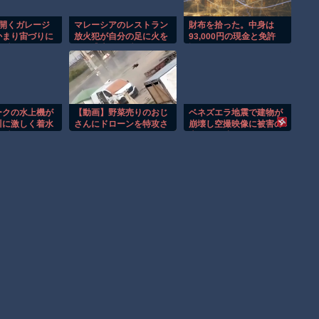
が開くガレージ
マレーシアのレストラン
財布を拾った。中身は
かまり宙づりに
放火犯が自分の足に火を
93,000円の現金と免許
な瞬間！！
つけ逃走する瞬間！！
証、キャッシュカード ク
レジットカードその他モ
ロモロが入っていた。私
は大喜びで家に帰り…
ークの水上機が
【動画】野菜売りのおじ
ベネズエラ地震で建物が
川に激しく着水
さんにドローンを特攻さ
崩壊し空撮映像に被害の
の瞬間！！
せるおそロシア。
大きさが映る。