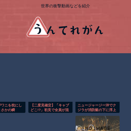
世界の衝撃動画などを紹介
がワニを枕にし
【二度見確定】「キャブ
ニュージャージー沖でク
まさかの瞬
どこ!?」初見で全員が混
ジラが消防艇の下に浮上
乱する特殊トラックｗ
し船が沈む衝撃映像！！
【低すぎ】