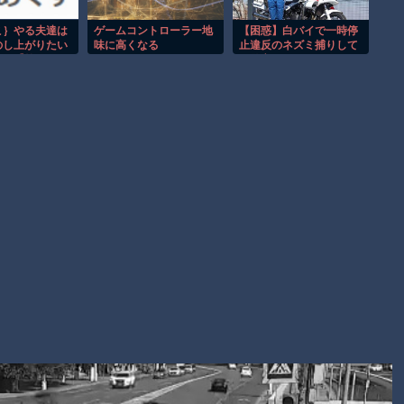
事故。
渡邊渚さん「私がPTSDと診断された当時、世間はまだPTSDと
こ｝やる夫達は
ゲームコントローラー地
【困惑】白バイで一時停
のし上がりたい
味に高くなる
止違反のネズミ捕りして
いう言葉は浸透されていませんでした」
】 【第６５
る警官さんってどんな気
ばよかろうなの
分で勤務してんの？ｗｗ
【朗報】Amazon、汗が飛び散る灼熱の「マンガ毎週末セール
】
ｗｗｗｗｗｗｗｗ
（50%還元）」を開催！
Powered by livedoor 相互RSS