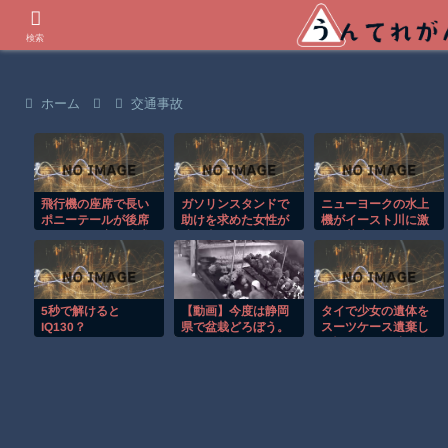
世界の衝撃動画などを紹介
検索
ホーム
交通事故
飛行機の座席で長い
ガソリンスタンドで
ニューヨークの水上
ポニーテールが後席
助けを求めた女性が
機がイースト川に激
モニターを塞ぐ迷惑
連れ去られる瞬
しく着水する恐怖の
行為！！
間！！
瞬間！！
5秒で解けると
【動画】今度は静岡
タイで少女の遺体を
IQ130？
県で盆栽どろぼう。
スーツケース遺棄し
同一人物の犯行か？
た疑いの男が映る監
視映像。