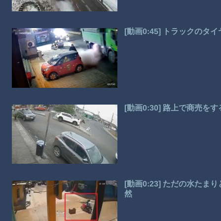
[動画0:45] トラックの
[動画0:30] 路上で商売
[動画0:23] ただの水
然