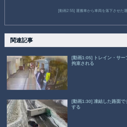
[動画2:55] 運搬車から車両を落下させ
関連記事
[動画1:05] トレイン
拘束される
[動画1:30] 凍結した
する