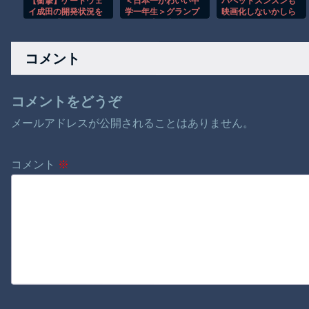
【衝撃】ゲートウェ
＜日本一かわいい中
パペットスンスンも
イ成田の開発状況を
学一年生＞グランプ
映画化しないかしら
見た人「いつまでこ
リは岡山県出身・の
んな茶番を続ける気
の花さん 準グランプ
だろう」
リは徳島県出身・つ
コメント
むぎさん
コメントをどうぞ
メールアドレスが公開されることはありません。
コメント
※