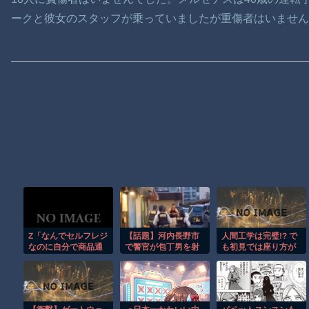
ークと彼女のスタッフが乗っていましたが重傷者はいません
Z「なんでセルフレジ
【話題】河内長野市
人間工学は完璧!? で
なのに自分で商品通
で警官が包丁男を射
も初見では座り方が
さないといけないん
殺した場面の映像が
分からなそうな椅子
だ」
公開される。
がこちらｗ