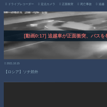
ドライブレコーダー
定点カメラ
正面衝突
死亡事故
追越
[動画0:17] 追越車が正面衝突、バ
2021.10.15
【ロシア】ソチ郊外