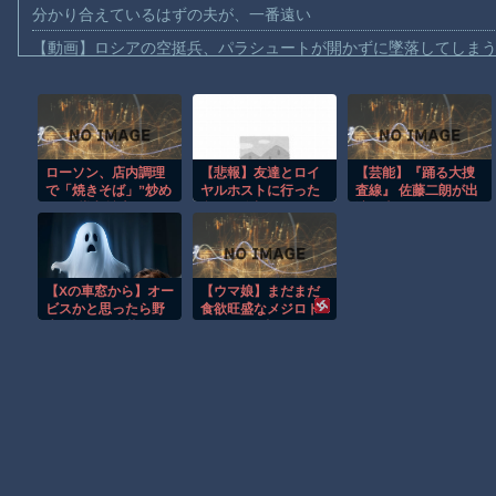
分かり合えているはずの夫が、一番遠い
【動画】ロシアの空挺兵、パラシュートが開かずに墜落してしま
【動画】両方馬鹿（笑）ミニストップでトラックと衝突したドラレ
【動画】地震発生時の熊本総合病院の手術室の様子が(((ﾟДﾟ)))
【動画】野菜売りのおじさんにドローンを特攻させるおそロシア
ローソン、店内調理
【悲報】友達とロイ
【芸能】『踊る大捜
【動画】首都高で4tトラックが原因の玉突き事故に巻き込まれた
で「焼きそば」”炒め
ヤルホストに行った
査線』 佐藤二朗が出
【朗報】大人気漫画「GANTZ」がAmazonでなんと全巻100円ｗ
ロボ”導入拡大
息子、絶望ｗｗｗｗ
演を喜ぶコメントを
ｗｗｗ
発表
まだ墓石があるだけマシと見るべきか。今はもう合葬墓ばかり
【動画】新型のさすまた、限界突破ｗｗｗｗｗｗ
【Xの車窓から】オー
【ウマ娘】まだまだ
【謎】広島県が頑なに「はだしのゲンコラボ喫茶」をやらない理
ビスかと思ったら野
食欲旺盛なメジロド
生の炊飯器で草 ほ
ーベル(32歳)
ヒロインが死ぬアニメって四月は君の嘘くらいしかないような
か
Powered by livedoor 相互RSS