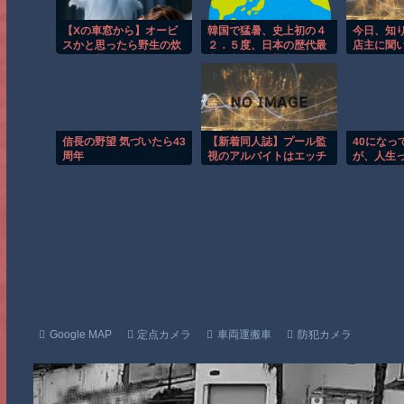
【Xの車窓から】オービ
韓国で猛暑、史上初の４
今日、知
スかと思ったら野生の炊
２．５度、日本の歴代最
店主に聞
飯器で草 ほか
高を上回る…梁山では7
月29日以降、最高気温が
連日40度を超えている
[8/3]
信長の野望 気づいたら43
【新着同人誌】プール監
40になっ
周年
視のアルバイトはエッチ
が、人生
な夢を見るか？
「自家用
「子供」
なん？
Google MAP
定点カメラ
車両運搬車
防犯カメラ