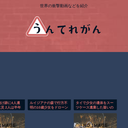
世界の衝撃動画などを紹介
焼け跡に4人遺
ルイジアナの森で行方不
タイで少女の遺体をスー
災 2人は半年
明の10歳少女をドローン
ツケース遺棄した疑いの
亡か 八街市
が発見！！
男が映る監視映像。