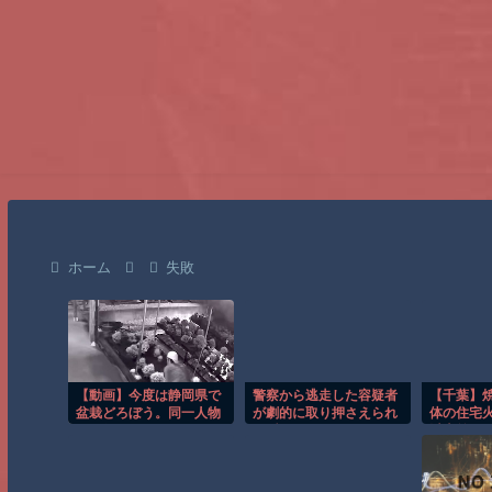
ホーム
失敗
【動画】今度は静岡県で
警察から逃走した容疑者
【千葉】
盆栽どろぼう。同一人物
が劇的に取り押さえられ
体の住宅火
の犯行か？
る瞬間！！
以上前に死