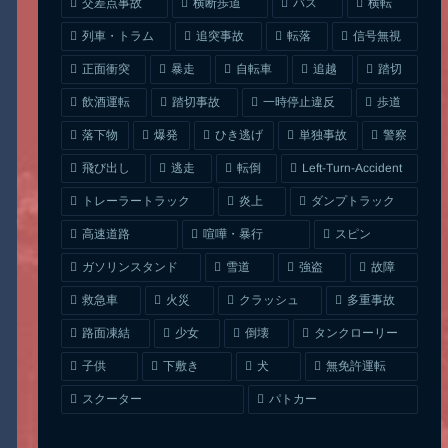
交差点事故
横断歩道
バス
横転
列車・トラム
追突事故
信号無視
転落
正面衝突
自転車
暴走
追越
踏切
一時停止違反
飲酒運転
踏切事故
歩道
ひき逃げ
単独事故
落下物
爆発
警察
Left-Turn-Accident
飛び出し
逃走
転倒
トレーラートラック
ダンプトラック
炎上
喧嘩・暴行
高速道路
スピン
ガソリンスタンド
雪道
強盗
故障
クラッシュ
多重事故
救急車
火災
タンクローリー
路面凍結
少女
倒壊
無免許運転
下敷き
子供
犬
スクーター
パトカー