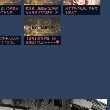
れて死亡。
【謎】広島県が頑なに「はだしのゲンコラボ喫茶」をやらない
り合いの飲食店
被災者「避難所には冷房
おすすめの紅茶、飲み方
いてみた事
も完備されてて段ボール
を教えて
理由
ベッドもあって至れり尽
くせり 」こんなの支援金
ヒロインが死ぬアニメって四月は君の嘘くらいしかないような
いらんやろ…
Powered by livedoor 相互RSS
て気付いたんや
【速報】高市早苗、9月
って「自宅」
退陣説が浮上!ｗｗｗｗｗ
車」「配偶者」
を揃えるゲーム