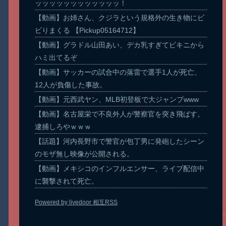
ッッッッッッッッッッッッ！
【動画】お姉さん、クジラという規格外の生き物にビ
ビりまくる 【Pickup05164712】
【動画】グラドル山田あい、デカ乳すぎてビキニから
ハミ出てるぞ
【動画】サッカーの試合中の落雷で選手1人が死亡、
12人が負傷した事故。
【動画】元西武ヤン、MLB初登板で大ジャンプwww
【動画】名古屋栄で不良外人が警察官を突き飛ばす。
逮捕しろやｗｗｗ
【話題】河内長野市で警官が包丁男に発砲したシーン
のモザ無し映像が公開される。
【動画】メキシコのインフルエンサー、ライブ配信中
に襲撃されて死亡。
Powered by livedoor 相互RSS