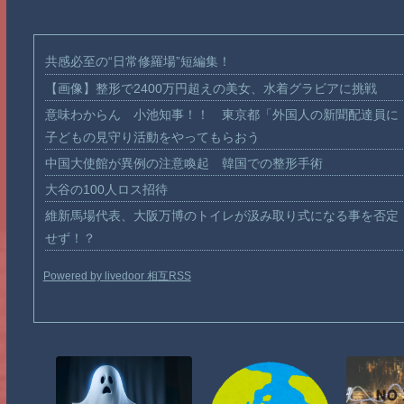
共感必至の“日常修羅場”短編集！
【画像】整形で2400万円超えの美女、水着グラビアに挑戦
意味わからん 小池知事！！ 東京都「外国人の新聞配達員に
子どもの見守り活動をやってもらおう
中国大使館が異例の注意喚起 韓国での整形手術
大谷の100人ロス招待
維新馬場代表、大阪万博のトイレが汲み取り式になる事を否定
せず！？
Powered by livedoor 相互RSS