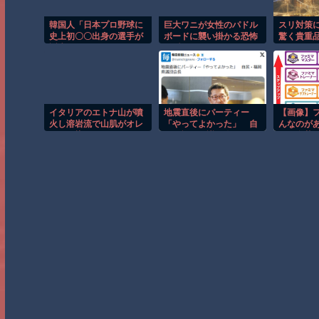
韓国人「日本プロ野球に
巨大ワニが女性のパドル
スリ対策に
史上初〇〇出身の選手が
ボードに襲い掛かる恐怖
驚く貴重
誕生しました」
の瞬間！！
こちらｗ
イタリアのエトナ山が噴
地震直後にパーティー
【画像】
火し溶岩流で山肌がオレ
「やってよかった」 自
んなのが
ンジに染まる！！
民・福岡県議団会長
フの名札