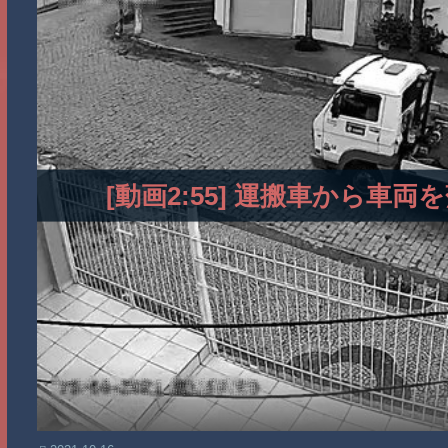
[動画2:55] 運搬車から