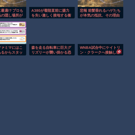
最適!? プロも
A380が着陸直前に揚力
悲報 前髪垂れるハゲたち
品の隠し場所が
を失い激しく接地する衝
が本気の抵抗、その理由
撃の瞬間！！
がこちらwwww
ファミマにはこ
森を走る自転車に巨大グ
WNBA試合中にケイトリ
あるからスタッ
リズリーが襲い掛かる恐
ン・クラークへ接触し場
をよく見よう
怖のGoPro映像！！
内が騒然！！