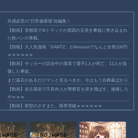
共感必至の“日常修羅場”短編集！
【動画】首都高で4tトラックが原因の玉突き事故に巻き込まれ
た軽バンの車載。
【朗報】大人気漫画「GANTZ」がAmazonでなんと全巻100円
ｗｗｗｗｗｗ
【動画】サッカーの試合中の落雷で選手1人が死亡、12人が負
傷した事故。
まだ墓石があるだけマシと見るべきか。今はもう合葬墓ばかり
【動画】名古屋栄で不良外人が警察官を突き飛ばす。逮捕しろ
やｗｗｗ
【動画】新型のさすまた、限界突破ｗｗｗｗｗｗ
【話題】河内長野市で警官が包丁男に発砲したシーンのモザ無
し映像が公開される。
【動画】メキシコのインフルエンサー、ライブ配信中に襲撃さ