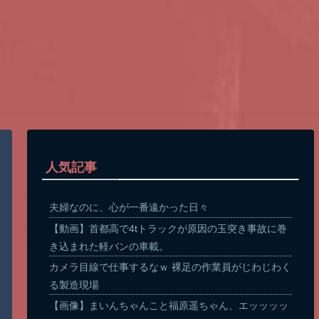
人気記事
夫婦なのに、心が一番遠かった日々
【動画】首都高で4tトラックが原因の玉突き事故に巻
き込まれた軽バンの車載。
カメラ目線で仕事するなｗ 裸足の作業員がじわじわく
る製造現場
【画像】まいんちゃんこと福原遥ちゃん、エッッッッ