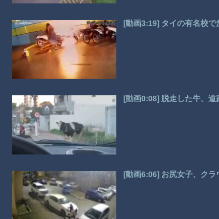
[動画3:19] タイの有名
[動画0:08] 脱走した牛
[動画6:06] お尻女子、