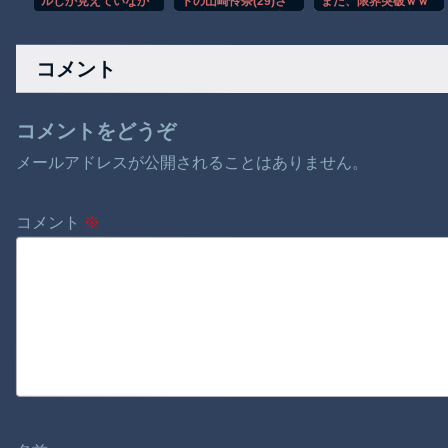
ルしか見えていなか
トの山崎怜奈(29)さ
また、限界突破ｗｗ
った…ドライバーを
んが妊娠！！※父親
ｗｗｗｗ
襲った悪夢
は不明
コメント
コメントをどうぞ
メールアドレスが公開されることはありません。
コメント
※