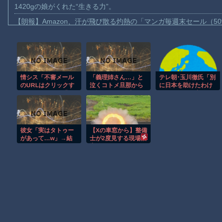
1420gの娘がくれた“生きる力”。
【朗報】Amazon、汗が飛び散る灼熱の「マンガ毎週末セール（5
【動画】高速道路を走行中の車からリアガラスが飛んでくる事故(ﾟo
子供向け漫画、謎の闇の大会に参加しがち問題
【動画】ロシアの空挺兵、パラシュートが開かずに墜落してしま
情シス「不審メール
「義理姉さん…」と
テレ朝･玉川徹氏「別
【動画】両方馬鹿（笑）ミニストップでトラックと衝突したドラレ
のURLはクリックす
泣くコトメ旦那から
に日本を助けたわけ
【動画】地震発生時の熊本総合病院の手術室の様子が(((ﾟДﾟ)))
るなよ！」同僚「ふ
電話。またDV夫から
じゃない」円安是正
む、ではURLをコピ
逃げてきた糞コトメ
に向けた日米協調介
【動画】野菜売りのおじさんにドローンを特攻させるおそロシア
ーしてブラウザに貼
に対し、私はトメか
入の背景に言及 8/4
り付けて…っと」
ら家事用に渡されて
【朗報】大人気漫画「GANTZ」がAmazonでなんと全巻100円ｗ
いた「義実家の合
彼女「実はタトゥー
【Xの車窓から】整備
鍵」をコトメ旦那に
まだ墓石があるだけマシと見るべきか。今はもう合葬墓ばかり
があって…w」→結
士が2度見する現場猫
手渡して・・・
婚できる？？
案件 ほか
【動画】新型のさすまた、限界突破ｗｗｗｗｗｗ
Powered by livedoor 相互RSS