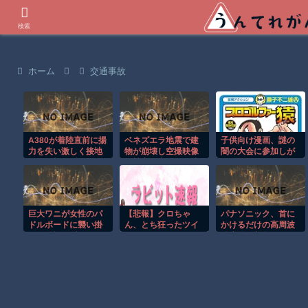
世界の衝撃動画などを紹介
検索
ホーム
交通事故
A380が着陸直前に揚
ベネズエラ地震で建
子供向け漫画、謎の
力を失い激しく接地
物が崩壊し空撮映像
闇の大会に参加しが
する衝撃の瞬間！！
に被害の大きさが映
ち問題
る。
巨大ワニが女性のパ
【悲報】クロちゃ
パナソニック、首に
ドルボードに襲い掛
ん、とち狂ったツイ
かけるだけの高周波
かる恐怖の瞬間！！
ートをするｗｗｗｗ
治療器に新色4カラー
ｗｗｗｗｗｗｗ