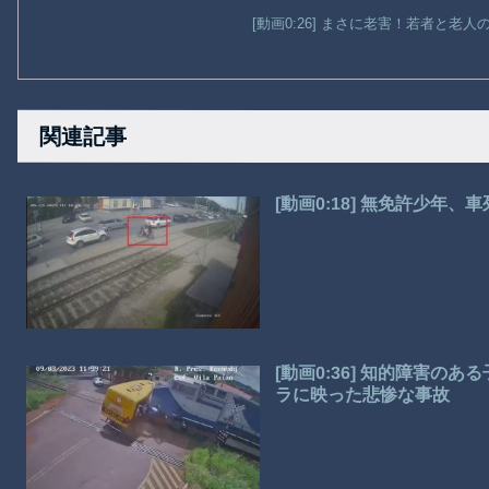
[動画0:26] まさに老害！若者と老
関連記事
[動画0:18] 無免許少
[動画0:36] 知的障害
ラに映った悲惨な事故