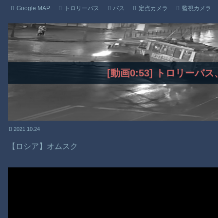
Google MAP
トロリーバス
バス
定点カメラ
監視カメラ
[動画0:53] トロリーバ
2021.10.24
【ロシア】オムスク