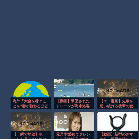
海外「大金を稼ぐこ
【動画】撃墜された
【エロ漫画】先輩を
とを”妻が替わるほど
ドローンが海水浴客
想い続ける後輩の秘
の金”って呼ぶ業界だ
で賑わうビーチに墜
めた恋と巨乳に溺れ
からね」離婚率がほ
落して3人死亡。
る夏の夜、彼女の決
ぼ100%に見える仕事
意が動き出す！
とは…
【一瞬で地獄】ボー
元乃木坂46でタレン
【動画】新型のさす