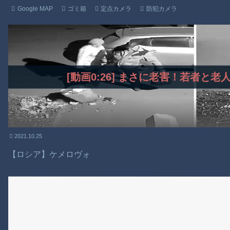
Google MAP
ゴミ箱
定点カメラ
防犯カメラ
[動画0:26] まさに老害！若者と
2021.10.25
【ロシア】ケメロヴォ