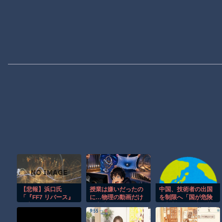
【悲報】浜口氏
授業は嫌いだったの
中国、技術者の出国
「『FF7 リバース』
に…物理の動画だけ
を制限へ「国が危険
の大量コンテンツで
は永遠に見ていられ
と判断したら出国禁
疲れ、離れたプレイ
るｗ
止」
ヤーいた」