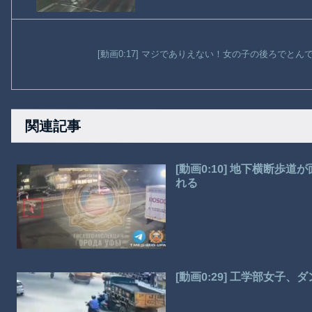
[動画0:17] マジでありえない！女の子の後ろでと
関連記事
[動画0:10] 地下横断
れる
[動画0:29] 工学部女子