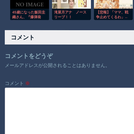
45歳になった飯田圭
滝菜月アナ ノース
【悲報】「ママ、戦
織さん、『爆弾発
リーブ！！
争止めてくるわ」←
言』キタァアアアア
これ何だった
ーーーー！！
の？・・・・・・・
・・
コメント
コメントをどうぞ
メールアドレスが公開されることはありません。
コメント
※