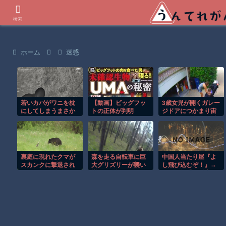
世界の衝撃動画などを紹介
検索
ホーム
迷惑
若いカバがワニを枕
【動画】ビッグフッ
3歳女児が開くガレー
にしてしまうまさか
トの正体が判明
ジドアにつかまり宙
の瞬間！！
づりになる危険な瞬
間！！
裏庭に現れたクマが
森を走る自転車に巨
中国人当たり屋『よ
スカンクに撃退され
大グリズリーが襲い
し飛び込むぞ！』→
るまさかの瞬間！！
掛かる恐怖のGoPro
バス運転手の反応が
映像！！
強すぎて吹いたｗ