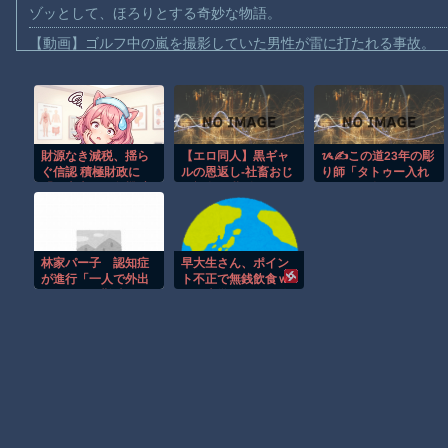
ゾッとして、ほろりとする奇妙な物語。
【動画】ゴルフ中の嵐を撮影していた男性が雷に打たれる事故。
【画像】地球上で最も珍しい茶色いパンダｗｗｗ
【動画】これは怖い。三重の国道23号で撮影された避けようがな
【動画】バイクの少年を無理やり止めるパトカーが怖いｗｗｗｗ
財源なき減税、揺ら
【エロ同人】黒ギャ
ᝰ✍この道23年の彫
【動画】世界一過酷なオフロードレースのコース設計が絶対にお
ぐ信認 積極財政に
ルの恩返し‐社畜おじ
り師「タトゥー入れ
【悲報】テレ東の若手女子アナ「国民が勝手に我々取材陣にカメ
「日本売り」危機 高
が褐色巨乳ギャルを
てる奴は全員バカで
市政権「悲願」に固
ナンパから助けたら
す」
ｗｗｗｗ
執〔深層探訪〕
いちゃらぶ純#8230;
【珍事】サッカーの試合が原因で交通事故が起きてしまう。
林家パー子 認知症
早大生さん、ポイン
Amazon「マンガ毎週末セール（50%還元）」アツいスポーツマ
が進行「一人で外出
ト不正で無銭飲食ｗ
られない」難聴で
ｗｗ大学が異例の警
【動画】ビッグフットの正体が判明
夫・ペーと「筆談」
告へ
…自宅全焼から約1年
お前らがメイドイン韓国で認めてるもの 「キムチ」あと3つは？
Powered by livedoor 相互RSS