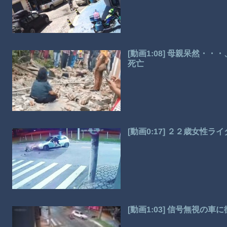
[動画1:08] 母親呆然
死亡
[動画0:17] ２２歳女性
[動画1:03] 信号無視の