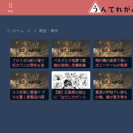
世界の衝撃動画などを紹介
検索
ホーム
事故・事件
フロリダの釣り場で
ベネズエラ地震で建
飛行機の座席で長い
巨大ワニが男性を追
物が崩壊し空撮映像
ポニーテールが後席
いかける恐怖の瞬
に被害の大きさが映
モニターを塞ぐ迷惑
間！！
る。
行為！！
スリ対策に最適!? プ
【謎】広島県が頑な
重度の甲殻アレ持ち
ロも驚く貴重品の隠
に「はだしのゲンコ
の俺。嫁が恵方巻き
し場所がこちらｗ
ラボ喫茶」をやらな
を買うのでマグロだ
い理由
けにしてくれと頼ん
だ結果