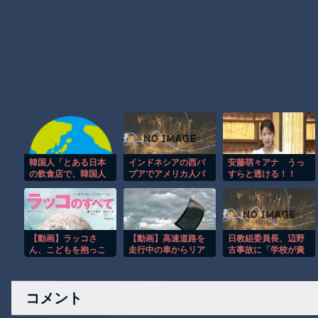
韓国人「とある日本
インドネシアの西パ
安藤萌々アナ うっ
の飲食店で、韓国人
プアでアメリカ人パ
すらと透ける！！
店員が韓国人団体客
イロット殺害を武装
と口論になった理由
組織が主張。
がこちら・・・」
【動画】ラッコさ
【動画】高速道路を
日教組委員長、辺野
ん、こどもを抱っこ
走行中の車からリア
古事故に「学校が責
する
ガラスが飛んでくる
めを負うのは当然
事故(ﾟoﾟ)
だ」 平和教育は
「存在意義」
コメント