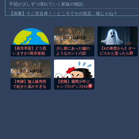
平穏が少しずつ壊れていく家族の物語。
【画像】十二支合体！！ところでその前足、猫じゃね？
【動画】ロシア軍のドローンをネット発射装置で撃墜するウクラ
【動画】逃げる判断はやっ！埼玉でスマホ運転のプリウスに当て
【動画】よく助けられたな。岐阜の川で外国人が溺れてしまう事
【高市早苗】どう思
少し前にあった嘘の
【Xの車窓から】オー
渡邊渚さん「私がPTSDと診断された当時、世間はまだPTSDと
いますか?高市首相、
ようなホントの話
ビスかと思ったら野
【動画】自動ドアの仕組みを理解した富山のツバメが賢い。
エリート官僚に激
生の炊飯器で草 ほ
怒!!!
か
【朗報】Amazon、汗が飛び散る灼熱の「マンガ毎週末セール（5
【動画】高速道路を走行中の車からリアガラスが飛んでくる事故(ﾟo
【奇跡】無人販売所
【悲報】週間少年ジ
子供向け漫画、謎の闇の大会に参加しがち問題
で起きた温かすぎる
ャンプのグッズ(43億
話
円分)を注文し全てキ
【朗報】大人気漫画「GANTZ」がAmazonでなんと全巻100円ｗ
ャンセルした女逮捕
ｗｗｗｗｗ
Powered by livedoor 相互RSS