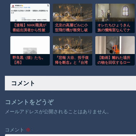
【速報】NHK職員が
北京の高層ビルに小
オレたちひょうきん
番組出演者から性被
型飛行機が衝突し破
族の懺悔室なんてナ
害
片が降り注ぐ瞬
ウなヤングは知らん
間！！
だろ
野良黒（猫）たち。
『悲報 大谷、投手復
【動画】離れた場所
【再】
帰を断念』と『台湾
の物を回収するロー
人、ようやく気づ
プワークが超便利で
く』ほか 8/1 ネタ
覚えたい。
コメント
コメントをどうぞ
メールアドレスが公開されることはありません。
コメント
※