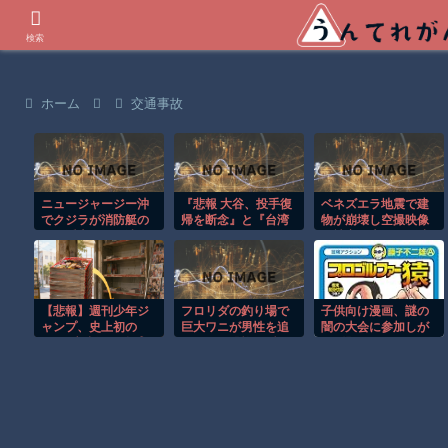
世界の衝撃動画などを紹介
検索
ホーム
交通事故
ニュージャージー沖
『悲報 大谷、投手復
ベネズエラ地震で建
でクジラが消防艇の
帰を断念』と『台湾
物が崩壊し空撮映像
下に浮上し船が沈む
人、ようやく気づ
に被害の大きさが映
衝撃映像！！
く』ほか 8/1 ネタ
る。
【悲報】週刊少年ジ
フロリダの釣り場で
子供向け漫画、謎の
ャンプ、史上初の
巨大ワニが男性を追
闇の大会に参加しが
100万部割れ 全盛
いかける恐怖の瞬
ち問題
期653万部から98万
間！！
部に…紙の雑誌
「100万