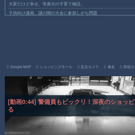
大変だけど幸せ。等身大の子育て物語。
子供向け漫画、謎の闇の大会に参加しがち問題
【動画】ロシアの空挺兵、パラシュートが開かずに墜落してしま
【動画】両方馬鹿（笑）ミニストップでトラックと衝突したドラレ
【動画】地震発生時の熊本総合病院の手術室の様子が(((ﾟДﾟ)))
【動画】野菜売りのおじさんにドローンを特攻させるおそロシア
【動画】首都高で4tトラックが原因の玉突き事故に巻き込まれた
【朗報】大人気漫画「GANTZ」がAmazonでなんと全巻100円ｗ
Google MAP
ショッピングモール
定点カメラ
暴走
防犯カ
まだ墓石があるだけマシと見るべきか。今はもう合葬墓ばかり
【動画】新型のさすまた、限界突破ｗｗｗｗｗｗ
【謎】広島県が頑なに「はだしのゲンコラボ喫茶」をやらない理
[動画0:44] 警備員もビックリ！深夜のショ
Powered by livedoor 相互RSS
る