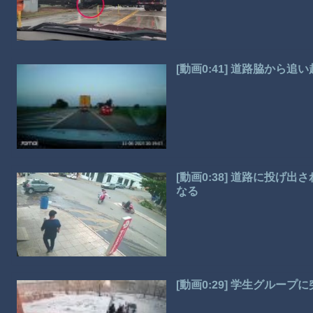
[動画0:41] 道路脇から
[動画0:38] 道路に投
なる
[動画0:29] 学生グルー