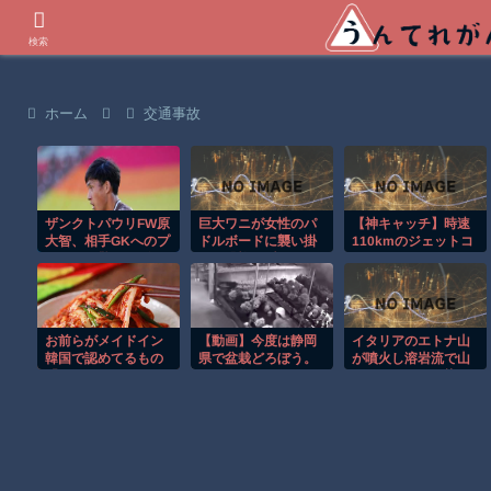
世界の衝撃動画などを紹介
検索
ホーム
交通事故
ザンクトパウリFW原
巨大ワニが女性のパ
【神キャッチ】時速
大智、相手GKへのプ
ドルボードに襲い掛
110kmのジェットコ
レスから驚きのゴー
かる恐怖の瞬間！！
ースターで飛んでき
ル！プレシーズンマ
た靴を奇跡のキャッ
ッチで存在感
チ！全員大歓喜ｗ
お前らがメイドイン
【動画】今度は静岡
イタリアのエトナ山
韓国で認めてるもの
県で盆栽どろぼう。
が噴火し溶岩流で山
「キムチ」あと3つ
同一人物の犯行か？
肌がオレンジに染ま
は？
る！！