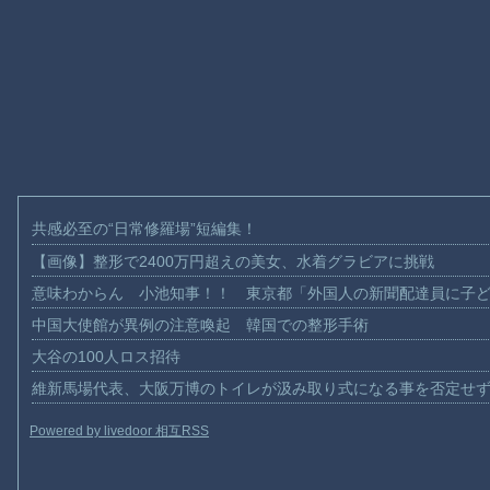
共感必至の“日常修羅場”短編集！
【画像】整形で2400万円超えの美女、水着グラビアに挑戦
意味わからん 小池知事！！ 東京都「外国人の新聞配達員に子
中国大使館が異例の注意喚起 韓国での整形手術
大谷の100人ロス招待
維新馬場代表、大阪万博のトイレが汲み取り式になる事を否定せ
Powered by livedoor 相互RSS