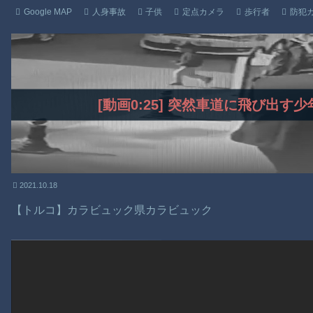
Google MAP
人身事故
子供
定点カメラ
歩行者
防犯
[動画0:25] 突然車道に飛び出
2021.10.18
【トルコ】カラビュック県カラビュック