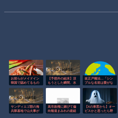
お前らがメイドイン
【予想外の結末】涼
改正戸籍法…「シン
韓国で認めてるもの
もうとした瞬間、水
プルな名前は愛がな
「キムチ」あと3つ
圧が強すぎて吹っ飛
い」で名付けられた
は？
んだｗ
私のキラキラネー
ム。26歳女性が告白
する「イタい人」判
定され続けた名前と
サンディエゴ郡の海
高市政権に媚びて偏
【Xの車窓から】オー
は [8/5]
兵隊基地で山火事が
向報道まみれの産経
ビスかと思ったら野
拡大し避難命令！！
新聞、コスト上昇に
生の炊飯器で草 ほ