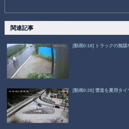
関連記事
[動画0:18] トラックの
[動画0:28] 雪道を夏用