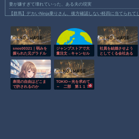
妻が嫌すぎて壊れていった、ある夫の現実
【群馬】デカいNinja乗りさん、後方確認しない軽四に当てられて
【動画】ビッグフットの正体が判明
【動画】DJI Neo2で釣りの自撮りをしようとした男の悲劇（ノ∇`
【動画】タイのティパンコーン王子が日本人女性とデートか？
snos00321｜弱みを
ジャンプストアで大
社員を結婚させよう
お前らがメイドイン韓国で認めてるもの 「キムチ」あと3つは？
握られた元グラドル
量注文→キャンセル
としてくる会社ある
AmazonのアツさMax！心も踊る「マンガ毎週末セール（50%還
の水泳部顧問は今日
を繰り返した女を逮
でしょ
もギリギリ限界の水
捕 「注文で欲求が
【動画】これはお見事。中国重慶市で珍しい事故が撮影される。
着で犯●れる 紫堂る
満たされた」総額43
い｜エスワン ナンバ
億円
【画像】十二支合体！！ところでその前足、猫じゃね？
ーワンスタイル｜紫
表現の自由はどこま
TOKIO～光を求めて
堂るい
【動画】ロシア軍のドローンをネット発射装置で撃墜するウクラ
で許されるのか
～ 二部 第１１７
話
渡邊渚さん「私がPTSDと診断された当時、世間はまだPTSDと
Powered by livedoor 相互RSS