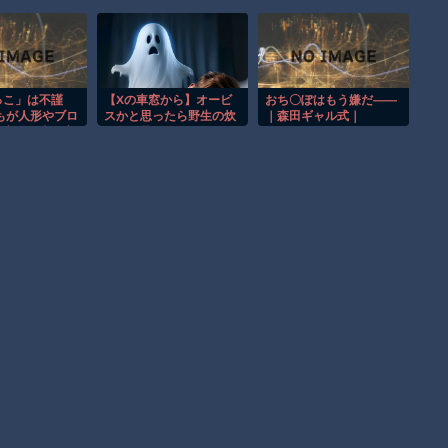
ア。
【朗報】大人気漫画「GANTZ」がAmazonでなんと全巻100円
ｗｗｗｗｗｗ
まだ墓石があるだけマシと見るべきか。今はもう合葬墓ばかり
っこ」は不謹
【Xの車窓から】オービ
おち〇ぽはもう嫌だ――
もが人形やブロ
スかと思ったら野生の炊
｜森田ギャル式｜
【動画】新型のさすまた、限界突破ｗｗｗｗｗｗ
す心理に専門家
飯器で草 ほか
d_767061
ないで」 震災
ケアと親が知る
Powered by livedoor 相互RSS
策