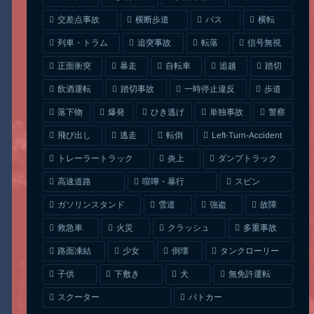
交差点事故
横断歩道
バス
横転
列車・トラム
追突事故
信号無視
転落
正面衝突
自転車
暴走
追越
踏切
一時停止違反
飲酒運転
踏切事故
歩道
ひき逃げ
単独事故
落下物
爆発
警察
Left-Turn-Accident
飛び出し
逃走
転倒
トレーラートラック
ダンプトラック
炎上
喧嘩・暴行
高速道路
スピン
ガソリンスタンド
雪道
強盗
故障
クラッシュ
多重事故
救急車
火災
タンクローリー
路面凍結
少女
倒壊
無免許運転
下敷き
子供
犬
スクーター
パトカー