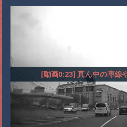
[動画0:23] 真ん中の