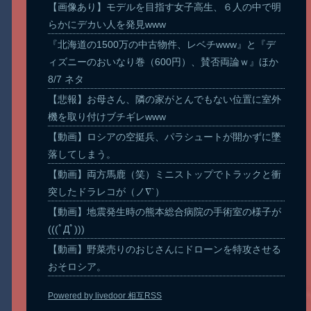
【画像あり】モデルを目指す女子高生、６人の中で明
らかにデカい人を発見www
『北海道の1500万の中古物件、レベチwww』と『デ
ィズニーのおいなり巻（600円）、賛否両論ｗ』ほか
8/7 ネタ
【悲報】お母さん、隣の家がとんでもない位置に室外
機を取り付けブチギレwww
【動画】ロシアの空挺兵、パラシュートが開かずに墜
落してしまう。
【動画】両方馬鹿（笑）ミニストップでトラックと衝
突したドラレコが（ノ∇`）
【動画】地震発生時の熊本総合病院の手術室の様子が
(((ﾟДﾟ)))
【動画】野菜売りのおじさんにドローンを特攻させる
おそロシア。
Powered by livedoor 相互RSS