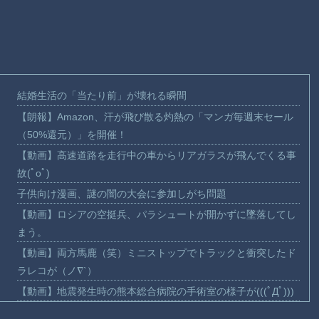
結婚生活の「当たり前」が壊れる瞬間
【朗報】Amazon、汗が飛び散る灼熱の「マンガ毎週末セール
（50%還元）」を開催！
【動画】高速道路を走行中の車からリアガラスが飛んでくる事
故(ﾟoﾟ)
子供向け漫画、謎の闇の大会に参加しがち問題
【動画】ロシアの空挺兵、パラシュートが開かずに墜落してし
まう。
【動画】両方馬鹿（笑）ミニストップでトラックと衝突したド
ラレコが（ノ∇`）
【動画】地震発生時の熊本総合病院の手術室の様子が(((ﾟДﾟ)))
【動画】野菜売りのおじさんにドローンを特攻させるおそロシ