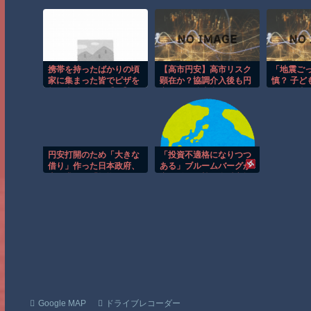
携帯を持ったばかりの頃
【高市円安】高市リスク
「地震ご
家に集まった皆でピザを
顕在か？協調介入後も円
慎？ 子ど
頼む事になった【再】
安進む。債券利回りは急
ックを壊
騰。大丈夫なのか？
「止めさせ
時の心の
べき対応
円安打開のため「大きな
「投資不適格になりつつ
借り」作った日本政府、
ある」ブルームバーグが
米国求める「転換」…日
突き付けた韓国金融市場
銀「利上げ圧力」高まる
の崖っぷち [8/6]
可能性
Google MAP
ドライブレコーダー