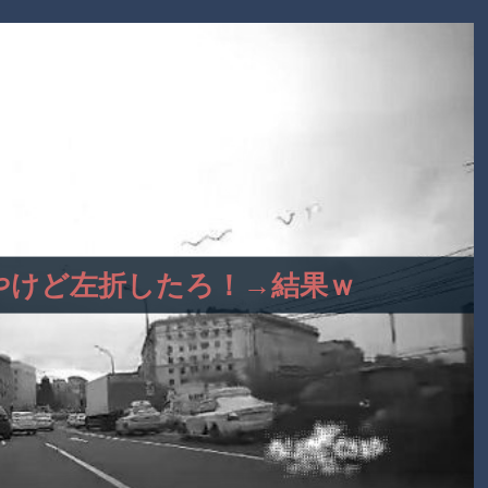
車線やけど左折したろ！→結果ｗ