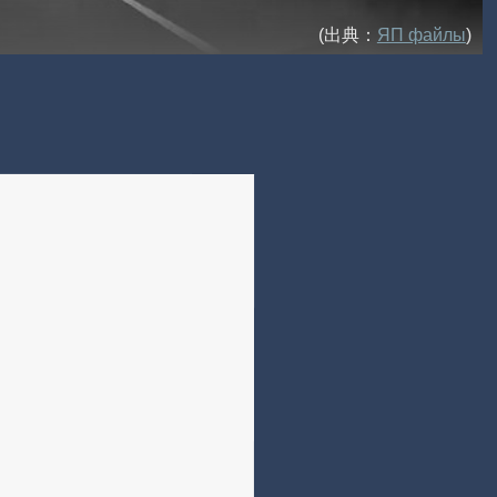
(出典：
ЯП файлы
)