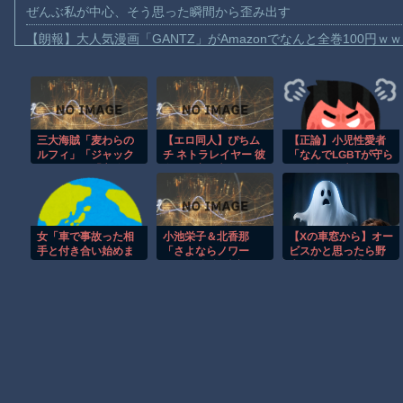
ぜんぶ私が中心、そう思った瞬間から歪み出す
【朗報】大人気漫画「GANTZ」がAmazonでなんと全巻100円ｗ
【動画】サッカーの試合中の落雷で選手1人が死亡、12人が負傷し
まだ墓石があるだけマシと見るべきか。今はもう合葬墓ばかり
【動画】名古屋栄で不良外人が警察官を突き飛ばす。逮捕しろや
三大海賊「麦わらの
【エロ同人】ぴちム
【正論】小児性愛者
【動画】新型のさすまた、限界突破ｗｗｗｗｗｗ
ルフィ」「ジャック
チ ネトラレイヤー 彼
「なんでLGBTが守ら
【話題】河内長野市で警官が包丁男に発砲したシーンのモザ無し
スパロウ」「宝鐘マ
女は秘密を守るため
れて僕らは守られな
リン」
に寝取られる
いんだああああ」←
【動画】メキシコのインフルエンサー、ライブ配信中に襲撃され
いや犯罪だからやん
【動画】仲間に花火を水平撃ちしようとして障害を負ったかもし
女「車で事故った相
小池栄子＆北香那
【Xの車窓から】オー
【謎】広島県が頑なに「はだしのゲンコラボ喫茶」をやらない理
手と付き合い始めま
「さよならノワー
ビスかと思ったら野
した」 [8/5]
ル」第4話視聴率は
生の炊飯器で草 ほ
ヒロインが死ぬアニメって四月は君の嘘くらいしかないような
3.1％
か
Powered by livedoor 相互RSS