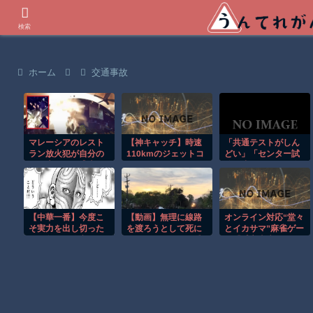
世界の衝撃動画などを紹介
検索
ホーム
交通事故
マレーシアのレスト
【神キャッチ】時速
「共通テストがしん
ラン放火犯が自分の
110kmのジェットコ
どい」「センター試
足に火をつけ逃走す
ースターで飛んでき
験に戻せ」という人
る瞬間！！
た靴を奇跡のキャッ
ほど気づかない｟試
チ！全員大歓喜ｗ
験を難しくしてい
る｠本当の犯人
【中華一番】今度こ
【動画】無理に線路
オンライン対応“堂々
そ実力を出し切った
を渡ろうとして死に
とイカサマ”麻雀ゲー
のに負けが確定して
かけたチャリンコ乗
ム『千宝麻雀』
いるタレ仮面
り。
Steamにてお披露
目。「魔術」と言い
張ればイカサマも立
派な戦略、雀力も問
われる超人麻雀