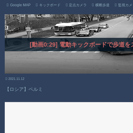
Google MAP
キックボード
定点カメラ
横断歩道
監視カメ
[動画0:29] 電動キックボードで歩
2021.11.12
【ロシア】ペルミ