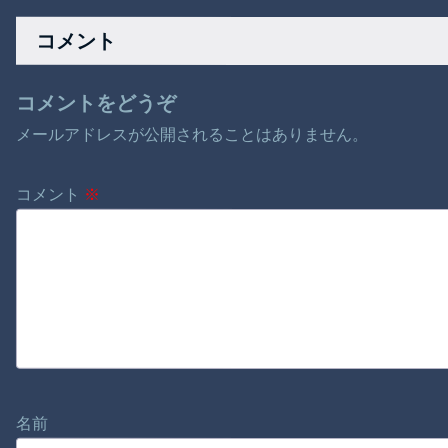
か
落して3人死亡。
い表せないし 多分奴
らは人間に呪いをか
コメント
けているんだと思う
【再】
コメントをどうぞ
メールアドレスが公開されることはありません。
コメント
※
名前