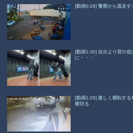
[動画0:28] 警察から逃
[動画1:30] 自分より
に・・・
[動画1:29] 激しく横
横切る