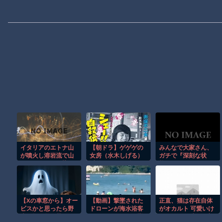
イタリアのエトナ山
【朝ドラ】ゲゲゲの
みんなで大家さん、
が噴火し溶岩流で山
女房（水木しげる）
ガチで『深刻な状
肌がオレンジに染ま
以外で漫画関係でド
態』になってしま
る！！
ラマ作れるって言う
う・・・・
と誰だろうね
【Xの車窓から】オー
【動画】撃墜された
正直、猫は存在自体
ビスかと思ったら野
ドローンが海水浴客
がオカルト 可愛いけ
生の炊飯器で草 ほ
で賑わうビーチに墜
どどこが可愛いか言