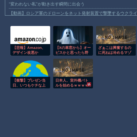
“変われない私”が動き出す瞬間に出会う
【動画】ロシア軍のドローンをネット発射装置で撃墜するウクラ
【動画】逃げる判断はやっ！埼玉でスマホ運転のプリウスに当て
【動画】よく助けられたな。岐阜の川で外国人が溺れてしまう事
渡邊渚さん「私がPTSDと診断された当時、世間はまだPTSDと
【悲報】Amazon、
【Xの車窓から】オー
ざぁこは興奮するの
【動画】自動ドアの仕組みを理解した富山のツバメが賢い。
デザイン改悪か
ビスかと思ったら野
に死ねは冷めるマゾ
【朗報】Amazon、汗が飛び散る灼熱の「マンガ毎週末セール（5
生の炊飯器で草 ほ
の線引き問題！R18
か
音声「マゾイっちゃ
【動画】高速道路を走行中の車からリアガラスが飛んでくる事故(ﾟo
え♡死ね♡」ワイ
「あのさあ」
子供向け漫画、謎の闇の大会に参加しがち問題
【衝撃】プレゼン当
日本人、室外機バト
【朗報】大人気漫画「GANTZ」がAmazonでなんと全巻100円ｗ
日、いつもケチな上
ルを始めるｗｗｗｗ
司が「高級焼肉弁当
まだ墓石があるだけマシと見るべきか。今はもう合葬墓ばかり
奢ってやる」→怪し
いので上司と俺の弁
当を入れ替えた結果
Powered by livedoor 相互RSS