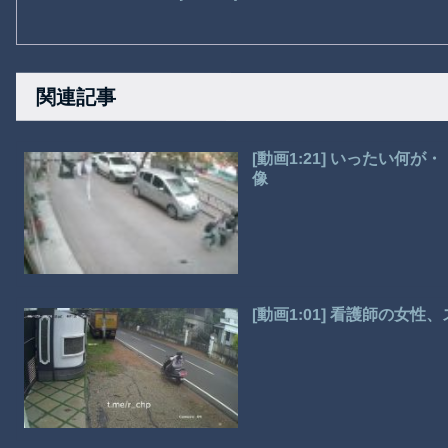
関連記事
[動画1:21] いったい何
像
[動画1:01] 看護師の