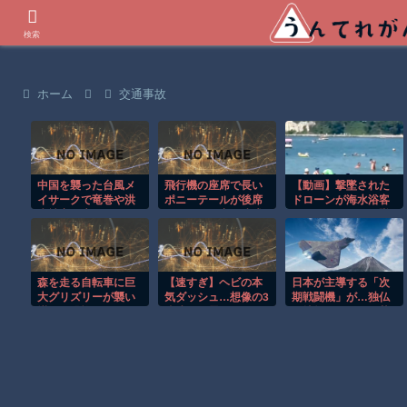
世界の衝撃動画などを紹介
検索
ホーム
交通事故
中国を襲った台風メ
飛行機の座席で長い
【動画】撃墜された
イサークで竜巻や洪
ポニーテールが後席
ドローンが海水浴客
水被害が広がる！！
モニターを塞ぐ迷惑
で賑わうビーチに墜
行為！！
落して3人死亡。
森を走る自転車に巨
【速すぎ】ヘビの本
日本が主導する「次
大グリズリーが襲い
気ダッシュ…想像の3
期戦闘機」が…独仏
掛かる恐怖のGoPro
倍速くて震えたｗ
の挫折を尻目に日英
映像！！
伊がひとり勝ちする
理由！