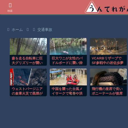
世界の衝撃動画などを紹介
検索
ホーム
交通事故
森を走る自転車に巨
巨大ワニが女性のパ
VCARBリザーブで
大グリズリーが襲い
ドルボードに襲い掛
SF参戦中の岩佐歩夢
掛かる恐怖のGoPro
かる恐怖の瞬間！！
「目の前にある大き
映像！！
な目標はやはりF1の
レギュラーシート獲
得」
ウェストバージニア
中国を襲った台風メ
飛行機の座席で長い
の倉庫火災で黒煙が
イサークで竜巻や洪
ポニーテールが後席
空へ広がる衝撃映
水被害が広がる！！
モニターを塞ぐ迷惑
像！！
行為！！