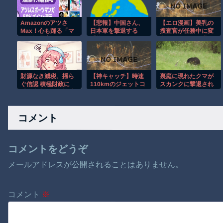
Amazonのアツさ
【悲報】中国さん、
【エロ漫画】美乳の
Max！心も踊る「マ
日本軍を撃退する
捜査官が任務中に変
ンガ毎週末セール
「抗日テーマパー
身してしまい巨乳
（50%還元）」2日目
ク」を各地で大量建
bodiesで囮捜査をす
襲来！
設
る昼夜の激しい快楽
を堪えきれずに受け
る話！
財源なき減税、揺ら
【神キャッチ】時速
裏庭に現れたクマが
ぐ信認 積極財政に
110kmのジェットコ
スカンクに撃退され
「日本売り」危機 高
ースターで飛んでき
るまさかの瞬間！！
市政権「悲願」に固
た靴を奇跡のキャッ
執〔深層探訪〕
チ！全員大歓喜ｗ
コメント
コメントをどうぞ
メールアドレスが公開されることはありません。
コメント
※