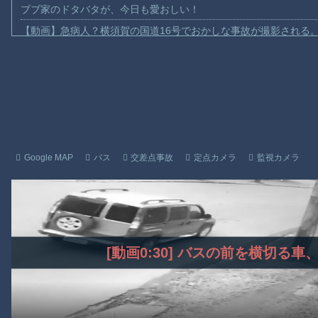
ブブ家のドタバタが、今日も愛おしい！
【動画】急病人？横須賀の国道16号でおかしな事故が撮影される
Amazon「マンガ毎週末セール（50%還元）」アツいスポーツマ
【群馬】デカいNinja乗りさん、後方確認しない軽四に当てられて
【動画】ビッグフットの正体が判明
【動画】DJI Neo2で釣りの自撮りをしようとした男の悲劇（ノ∇`
【動画】タイのティパンコーン王子が日本人女性とデートか？
お前らがメイドイン韓国で認めてるもの 「キムチ」あと3つは？
Google MAP
バス
交差点事故
定点カメラ
監視カメラ
AmazonのアツさMax！心も踊る「マンガ毎週末セール（50%還
【動画】これはお見事。中国重慶市で珍しい事故が撮影される。
【画像】十二支合体！！ところでその前足、猫じゃね？
Powered by livedoor 相互RSS
[動画0:30] バスの前を横切る