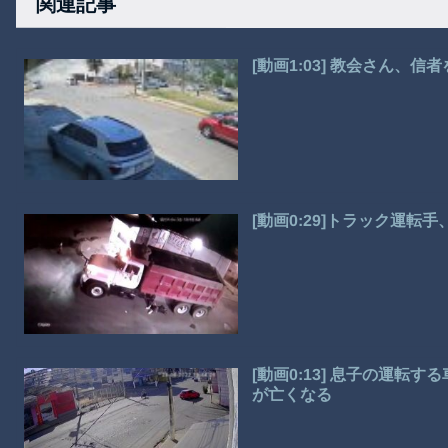
関連記事
[動画1:03] 教会さん、
[動画0:29]トラック運
[動画0:13] 息子の運
が亡くなる