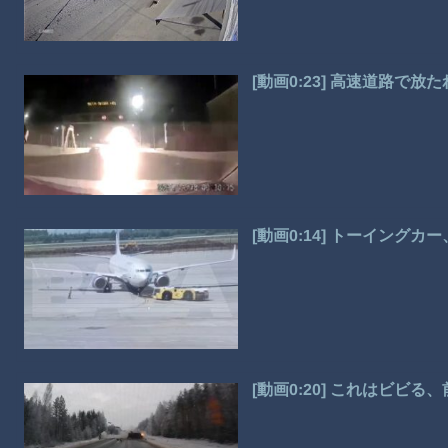
[動画0:23] 高速道路で
[動画0:14] トーイング
[動画0:20] これはビビ