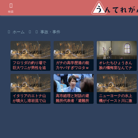
世界の衝撃動画などを紹介
検索
ホーム
事故・事件
フロリダの釣り場で
ガチの高学歴達の能
オレたちひょうきん
巨大ワニが男性を追
力ヤバすぎワロタｗ
族の懺悔室なんてナ
いかける恐怖の瞬
ウなヤングは知らん
間！！
だろ
イタリアのエトナ山
高市総理と対話の避
ニューヨークの水上
が噴火し溶岩流で山
難所代表者「避難所
機がイースト川に激
肌がオレンジに染ま
の生活全く不自由な
しく着水する恐怖の
る！！
い、ありがとう！日
瞬間！！
本人でよかった！」