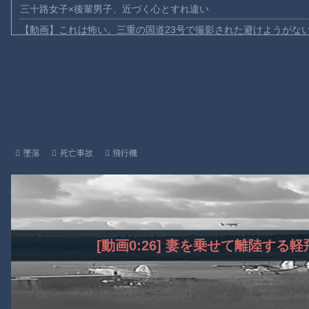
三十路女子×後輩男子、近づく心とすれ違い
【動画】これは怖い。三重の国道23号で撮影された避けようがな
【動画】バイクの少年を無理やり止めるパトカーが怖いｗｗｗｗ
【動画】世界一過酷なオフロードレースのコース設計が絶対にお
【悲報】テレ東の若手女子アナ「国民が勝手に我々取材陣にカメ
ｗｗｗｗ
【珍事】サッカーの試合が原因で交通事故が起きてしまう。
【動画】急病人？横須賀の国道16号でおかしな事故が撮影される
墜落
死亡事故
飛行機
Amazon「マンガ毎週末セール（50%還元）」アツいスポーツマ
【動画】ビッグフットの正体が判明
お前らがメイドイン韓国で認めてるもの 「キムチ」あと3つは？
AmazonのアツさMax！心も踊る「マンガ毎週末セール（50%還
[動画0:26] 妻を乗せて離陸す
Powered by livedoor 相互RSS