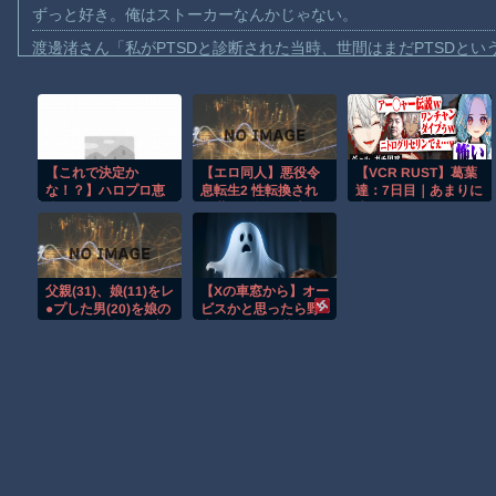
ずっと好き。俺はストーカーなんかじゃない。
渡邊渚さん「私がPTSDと診断された当時、世間はまだPTSDと
【動画】自動ドアの仕組みを理解した富山のツバメが賢い。
【朗報】Amazon、汗が飛び散る灼熱の「マンガ毎週末セール（5
【動画】高速道路を走行中の車からリアガラスが飛んでくる事故(ﾟo
【これで決定か
【エロ同人】悪役令
【VCR RUST】葛葉
子供向け漫画、謎の闇の大会に参加しがち問題
な！？】ハロプロ恵
息転生2 性転換され
達：7日目｜あまりに
【動画】ロシアの空挺兵、パラシュートが開かずに墜落してしま
体ランキングTOP10
た世界で推しと幸せ
生々しすぎる陰キャ
になります！？
ムーブでギャルをガ
【動画】両方馬鹿（笑）ミニストップでトラックと衝突したドラレ
チ困惑
【動画】地震発生時の熊本総合病院の手術室の様子が(((ﾟДﾟ)))
父親(31)、娘(11)をレ
【Xの車窓から】オー
【朗報】大人気漫画「GANTZ」がAmazonでなんと全巻100円ｗ
●プした男(20)を娘の
ビスかと思ったら野
ティクトク垢で自宅
生の炊飯器で草 ほ
まだ墓石があるだけマシと見るべきか。今はもう合葬墓ばかり
に誘い出し自助 2人
か
とも逮捕
Powered by livedoor 相互RSS