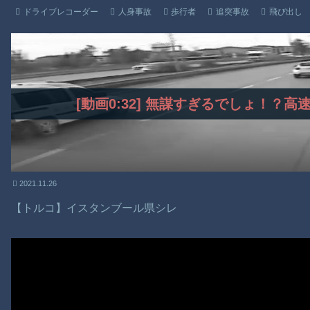
ドライブレコーダー
人身事故
歩行者
追突事故
飛び出し
[動画0:32] 無謀すぎるでしょ！？
2021.11.26
【トルコ】イスタンブール県シレ