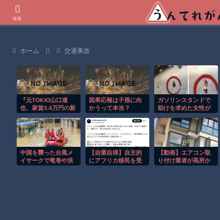
世界の衝撃動画などを紹介
検索
ホーム
交通事故
『元TOKIO山口達
因果応報は子孫に向
ガソリンスタンドで
也、家賃3.4万円の新
かうって本当？
助けを求めた女性が
居を公開』と『大谷
連れ去られる瞬
のCMギャラ、流出
間！！
ｗ』ほか 8/4 ネタ
中国を襲った台風メ
【自業自得】自主的
【動画】エアコン取
イサークで竜巻や洪
にアフリカ移民を受
り付け業者が高所か
水被害が広がる！！
け入れたスペインの
ら落下してしまう事
左派活動家の末路
故。