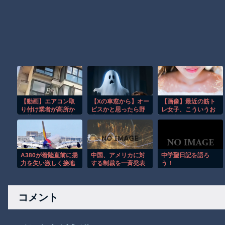
【動画】エアコン取
【Xの車窓から】オー
【画像】最近の筋ト
り付け業者が高所か
ビスかと思ったら野
レ女子、こういうお
ら落下してしまう事
生の炊飯器で草 ほ
尻の割れ目がくっき
故。
か
りのレギンスを履く
ようになる♡♡♡
A380が着陸直前に揚
中国、アメリカに対
中学聖日記を語ろ
力を失い激しく接地
する制裁を一斉発表
う！
する衝撃の瞬間！！
コメント