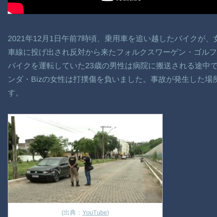
2021年12月1日午前7時頃、乗用車を追い越したバイクが、
車線に投げ出され反対から来たフォルクスワーゲン・ゴル
バイクを運転していた23歳の男性は病院に搬送される途中
ンダ・Bizの女性は打撲傷を負いました。事故が発生した
す。
(出典：
YouTube
)