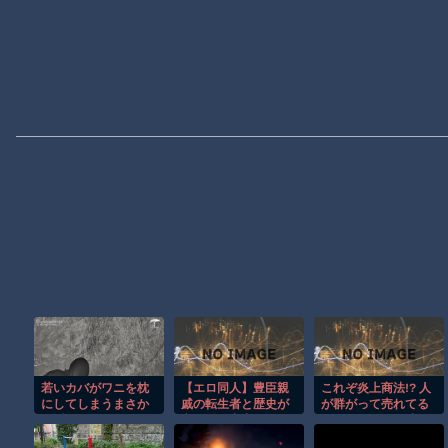
若いカバがワニを枕
【エロ同人】豊臣親
これぞ炎上商法!? 人
にしてしまうまさか
戚の転生者と歴史が
が群がって売れてる
の瞬間！！
交錯する中出しフェ
ように見せる天才的
ラの！爆乳の相手と
テクニックｗ