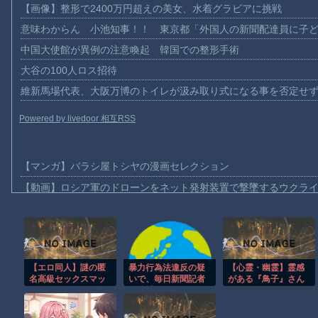
【画像】整形で2400万円超えの美女、水着グラビアに挑戦
意味わからん 小池知事！！ 東京都「外国人の新聞配達員に子
中国大使館が異例の注意喚起 韓国での整形手術
大谷の100人ロス招待
維新馬場代表、大阪万博のトイレが汲み取り式になる事を否定せ
Powered by livedoor 相互RSS
【マンガ】バラシ屋トシヤの漫画セレクション
【動画】ロシア軍のドローンをネット発射装置で撃墜するウクラ
【動画】逃げる判断はやっ！埼玉でスマホ運転のプリウスに当て
【動画】よく助けられたな。岐阜の川で外国人が溺れてしまう事
渡邊渚さん「私がPTSDと診断された当時、世間はまだPTSDと
暴力行為法違反の疑
【心霊・幽霊】霊感
【エロ同人】謎の匿
【動画】自動ドアの仕組みを理解した富山のツバメが賢い。
名高級セックスマッ
いで、毎日新聞記者
がある『鳥子』さん
【朗報】Amazon、汗が飛び散る灼熱の「マンガ毎週末セール（5
チングサービスを利
を逮捕
用したらずっとあこ
【動画】高速道路を走行中の車からリアガラスが飛んでくる事故(ﾟo
がれていた人妻