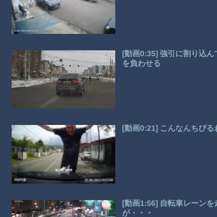
[動画0:35] 強引に割り
を負わせる
[動画0:21] こんなんち
[動画1:56] 自転車レー
が・・・