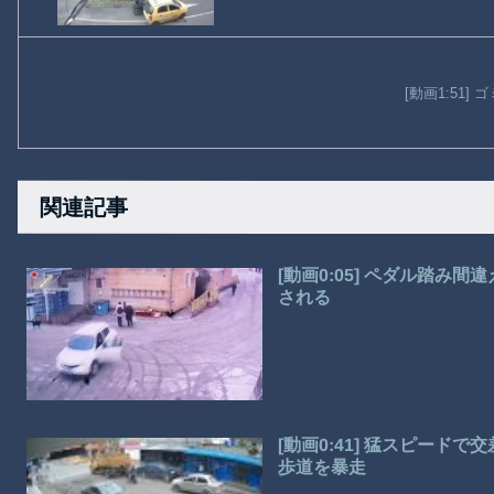
[動画1:51]
関連記事
[動画0:05] ペダル踏
される
[動画0:41] 猛スピー
歩道を暴走