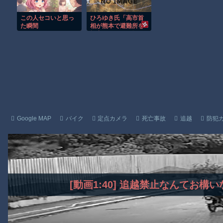
#8230;
子供向け漫画、謎の闇の大会に参加しがち問題
この人セコいと思っ
ひろゆき氏「高市首
【朗報】大人気漫画「GANTZ」がAmazonでなんと全巻100円ｗ
た瞬間
相が熊本で避難所を
視察したのは3分だけ
まだ墓石があるだけマシと見るべきか。今はもう合葬墓ばかり
説」←見事にデマに
引っかかる
Powered by livedoor 相互RSS
Google MAP
バイク
定点カメラ
死亡事故
追越
防犯
[動画1:40] 追越禁止なんてお