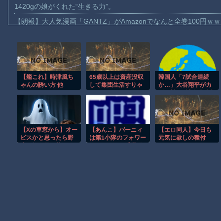
1420gの娘がくれた“生きる力”。
【朗報】大人気漫画「GANTZ」がAmazonでなんと全巻100円ｗ
【動画】サッカーの試合中の落雷で選手1人が死亡、12人が負傷し
まだ墓石があるだけマシと見るべきか。今はもう合葬墓ばかり
【動画】名古屋栄で不良外人が警察官を突き飛ばす。逮捕しろや
【艦これ】時津風ち
65歳以上は資産没収
韓国人「7試合連続
【動画】新型のさすまた、限界突破ｗｗｗｗｗｗ
ゃんの誘い方 他
して集団生活すりゃ
か…」大谷翔平がカ
【話題】河内長野市で警官が包丁男に発砲したシーンのモザ無し
よくね
ブス戦で7試合連続安
打を達成、鈴木誠也
【動画】メキシコのインフルエンサー、ライブ配信中に襲撃され
は7試合ぶり19号で4
年連続20発に王手
【動画】仲間に花火を水平撃ちしようとして障害を負ったかもし
【Xの車窓から】オー
【あんこ】バーニィ
【エロ同人】今日も
【謎】広島県が頑なに「はだしのゲンコラボ喫茶」をやらない理
ビスかと思ったら野
は第1小隊のフォワー
元気に赦しの種付
生の炊飯器で草 ほ
ドのようです【機動
け〜シスター・クロ
ヒロインが死ぬアニメって四月は君の嘘くらいしかないような
か
警察パトレイバー】
エ
第56話 頭の痛い話で
すなあ
Powered by livedoor 相互RSS