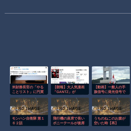
米財務長官の「やる
【朗報】大人気漫画
【動画】一般人の手
ことリスト」に円買
「GANTZ」が
旗信号に発光信号で
い50億─100億ドル
Amazonでなんと全
答える海上自衛隊の
ロイターの写真で判
巻100円ｗｗｗｗｗ
輸送艦。
明
ｗ
モンハン自衛隊 第１
飛行機の座席で長い
うちのねこのお腹が
６２話
ポニーテールが後席
空いた時【再】
モニターを塞ぐ迷惑