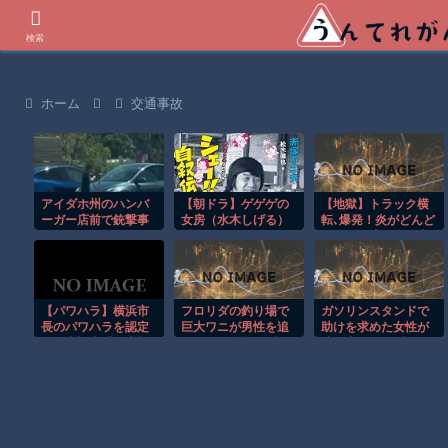
世界の衝撃動画などを紹介
検索
ホーム
交通事故
アイダホ州のハンバ
【朝ドラ】ゲゲゲの
【地獄】トラック横
ーガー店前で銃撃事
女房（水木しげる）
転､爆発！炎がどんど
件、AR-15ライフル
以外で漫画関係でド
ん迫る…逃げ場を失
発砲し3人死亡 7人負
ラマ作れるって言う
ったドライバーの恐
傷…容疑者は自殺！
と誰だろうね
怖
【パワハラ】横浜市
フロリダの釣り場で
ガソリンスタンドで
長のパワハラを認定
巨大ワニが男性を追
助けを求めた女性が
第三者調査「人事権
いかける恐怖の瞬
連れ去られる瞬
背景とした職員支
間！！
間！！
配」