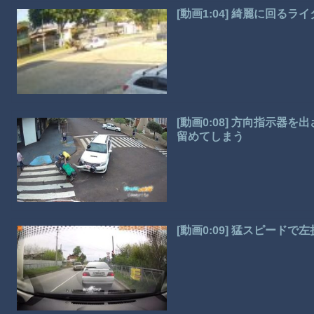
[動画1:04] 綺麗に回る
[動画0:08] 方向指示
留めてしまう
[動画0:09] 猛スピー