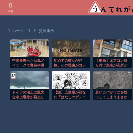
世界の衝撃動画などを紹介
検索
ホーム
交通事故
中国を襲った台風メ
初めての彼女が浮
【動画】エアコン取
イサークで竜巻や洪
気。その理由がコレ
り付け業者が高所か
水被害が広がる！！
ｗｗｗｗ
ら落下してしまう事
故。
ドイツの湖上に巨大
【謎】広島県が頑な
若いカバがワニを枕
な水上竜巻が発生し
に「はだしのゲンコ
にしてしまうまさか
周囲が騒然！！
ラボ喫茶」をやらな
の瞬間！！
い理由