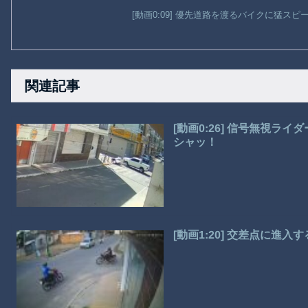
[動画0:09] 優先道路を渡るバイクに猛ス
関連記事
[動画0:26] 信号無視
シャッ！
[動画1:20] 交差点に