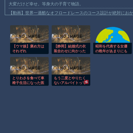
大変だけど幸せ。等身大の子育て物語。
【動画】世界一過酷なオフロードレースのコース設計が絶対にお
【悲報】テレ東の若手女子アナ「国民が勝手に我々取材陣にカメ
ｗｗｗｗ
【珍事】サッカーの試合が原因で交通事故が起きてしまう。
【動画】急病人？横須賀の国道16号でおかしな事故が撮影される
【ウマ娘】褒め方は
【静岡】結婚式の衣
昭和を代表する女優
それぞれ
装合わせに向かった
の晩年があまりにも
Amazon「マンガ毎週末セール（50%還元）」アツいスポーツマ
夫婦「何度も何度も
寂しすぎる！と話題
追突され…何が目的
に、自身の子供を餓
【群馬】デカいNinja乗りさん、後方確認しない軽四に当てられて
か本当に理解できな
死する寸前までネグ
い」東名高速で続い
レクトした挙句……
【動画】ビッグフットの正体が判明
た約1.7キロの追突
とりわさを食べて車
もう二度とやりたく
【動画】DJI Neo2で釣りの自撮りをしようとした男の悲劇（ノ∇`
椅子生活になった医
ないアルバイトって
師「ギラン・バレー
ある？
お前らがメイドイン韓国で認めてるもの 「キムチ」あと3つは？
症候群になって本当
に絶望。死んだ方が
AmazonのアツさMax！心も踊る「マンガ毎週末セール（50%還
良かったと思った」
Powered by livedoor 相互RSS