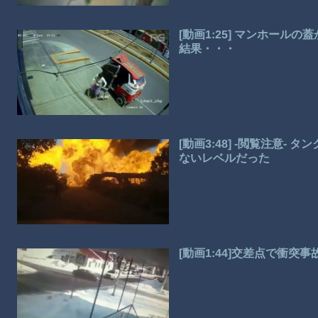
[動画1:25] マンホー
結果・・・
[動画3:48] -閲覧注意
ないレベルだった
[動画1:44]交差点で衝