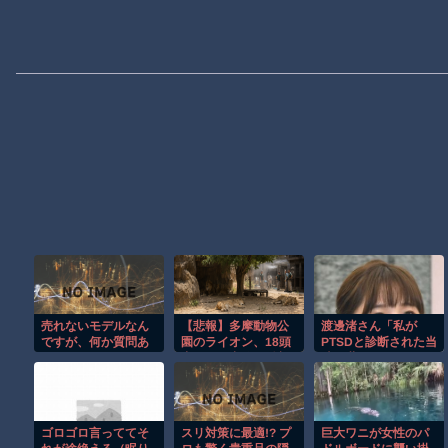
売れないモデルなん
【悲報】多摩動物公
渡邊渚さん「私が
ですが、何か質問あ
園のライオン、18頭
PTSDと診断された当
りますか？
中10頭が相次ぎ体調
時、世間はまだPTSD
不良、3頭死亡 猛暑
という言葉は浸透さ
の影響か「想定して
れていませんでし
いな
た」
ゴロゴロ言っててそ
スリ対策に最適!? プ
巨大ワニが女性のパ