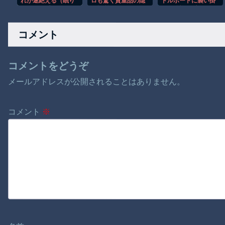
れが途絶える（眠り
ロも驚く貴重品の隠
ドルボードに襲い掛
につく）瞬間(;´Д｀)ﾊ
し場所がこちらｗ
かる恐怖の瞬間！！
ｧﾊｧ【再】
コメント
コメントをどうぞ
メールアドレスが公開されることはありません。
コメント
※