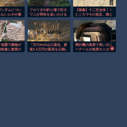
ガンダムについ
フロリダの釣り場で巨大
【画像】十二支合体！！
らないんやが最
ワニが男性を追いかける
ところでその前足、猫じ
はどんなの？
恐怖の瞬間！！
ゃね？
ラ地震で建物が
『元TOKIO山口達也、家
飛行機の座席で長いポニ
撮映像に被害の
賃3.4万円の新居を公開』
ーテールが後席モニター
映る。
と『大谷のCMギャラ、
を塞ぐ迷惑行為！！
流出ｗ』ほか 8/4 ネタ