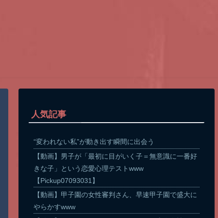
人気記事
“変われない私”が動き出す瞬間に出会う
【動画】男子が「最初に目がいく子＝無意識に一番好
きな子」という恋愛心理テストwww
【Pickup07093031】
【動画】甲子園の女性審判さん、早速甲子園で盛大に
やらかすwww