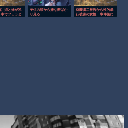
事故。
渡邊渚さん「私がPTSDと診断された当時、世間はまだPTSDと
画】姉と妹が私
子供の頃から嫌な夢ばか
斉藤慎二被告から性的暴
う中でフェラと
り見る
行被害の女性 事件後に
いう言葉は浸透されていませんでした」
重ねる姉妹の夜
バウムクーヘン店を経営
ｗ
やTikTokでライブ配信す
【朗報】Amazon、汗が飛び散る灼熱の「マンガ毎週末セール
る姿に「言葉にできない
（50%還元）」を開催！
悔しさと怒り」
Powered by livedoor 相互RSS