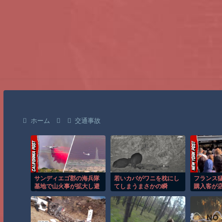
ホーム
交通事故
サンディエゴ郡の海兵隊
若いカバがワニを枕にし
フランス
基地で山火事が拡大し避
てしまうまさかの瞬
購入客が
難命令！！
間！！
し殺到！