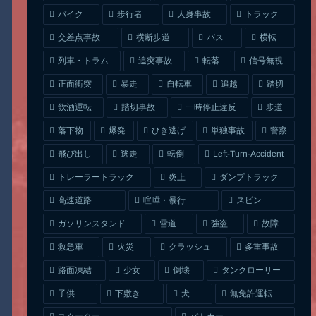
人身事故
トラック
バイク
歩行者
交差点事故
横断歩道
バス
横転
列車・トラム
追突事故
信号無視
転落
正面衝突
自転車
暴走
追越
踏切
一時停止違反
飲酒運転
踏切事故
歩道
ひき逃げ
単独事故
落下物
爆発
警察
Left-Turn-Accident
飛び出し
逃走
転倒
トレーラートラック
ダンプトラック
炎上
喧嘩・暴行
高速道路
スピン
ガソリンスタンド
雪道
強盗
故障
クラッシュ
多重事故
救急車
火災
タンクローリー
路面凍結
少女
倒壊
無免許運転
下敷き
子供
犬