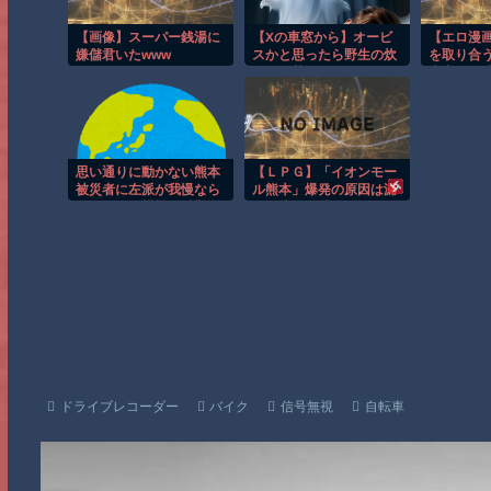
【画像】スーパー銭湯に
【Xの車窓から】オービ
【エロ漫
嫌儲君いたwww
スかと思ったら野生の炊
を取り合
飯器で草 ほか
中出しを
の侵入者
思い通りに動かない熊本
【ＬＰＧ】「イオンモー
被災者に左派が我慢なら
ル熊本」爆発の原因は漏
なくなった模様、避難所
れた液化石油ガスか…経
で苦しむ被災者に対し
産省、全国の大規模施設
て……
でガス供給設備の点検要
請
ドライブレコーダー
バイク
信号無視
自転車