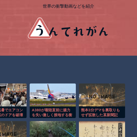
世界の衝撃動画などを紹介
猛暑でエアコン
A380が着陸直前に揚力
熊本3分デマを裏取りも
店のドアを破壊
を失い激しく接地する衝
せず拡散した某新聞記
！
撃の瞬間！！
者、内閣広報官に事実関
係を訂正されると信じら
れないことに…