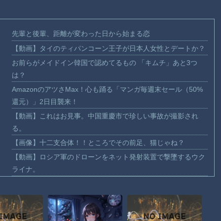
先輩と後輩、距離が変わった日から始まる恋
【動画】タイのティパンコーン王子が日本人女性とデートか？
お前らがメイドイン韓国で認めてるもの 「キムチ」あと3つ
は？
AmazonのアツさMax！心も踊る「マンガ毎週末セール（50%
還元）」2日目襲来！
【動画】これはお見事。中国重慶市で珍しい事故が撮影され
る。
【画像】十二支合体！！ところでその前足、猫じゃね？
【動画】ロシア軍のドローンをネット発射装置で撃墜するウク
ライナ。
【動画】逃げる判断はやっ！埼玉でスマホ運転のプリウスに当
て逃げされる車載。
【動画】よく助けられたな。岐阜の川で外国人が溺れてしまう