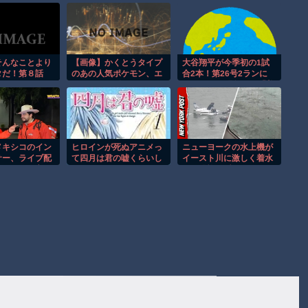
そんなことより
【画像】かくとうタイプ
大谷翔平が今季初の1試
タだ！第８話
のあの人気ポケモン、エ
合2本！第26号2ランに
ッチなフィギュアになる
MLBファン騒然！←「美
しい！」（海外の反応）
メキシコのイン
ヒロインが死ぬアニメっ
ニューヨークの水上機が
サー、ライブ配
て四月は君の嘘くらいし
イースト川に激しく着水
撃されて死亡。
かないような
する恐怖の瞬間！！