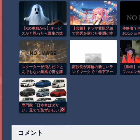
【Xの車窓から】オービ
【悲報】ドラマ豊臣兄弟
侵略者？
スかと思ったら野生の炊
で光秀を演じた要潤が本
おねショ
飯器で草 ほか
能寺の変後に光秀と秀吉
が会ったのは史実じゃ
スクーターが飛んだ!? と
南沙良が高輪の新しいラ
【動画】
んでもない暴風で宙を舞
ンドマークで「年下アー
フルエン
う衝撃映像ｗ
ティストと手つなぎデー
信中に襲
ト」現場写真
専門家「日本車はダサ
い、見てて恥ずかしい」
コメント