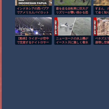
インドネシアの西パプア
森を走る自転車に巨大グ
すまん、
でアメリカ人パイロット
リズリーが襲い掛かる恐
て全く知
殺害を武装組織が主張。
怖のGoPro映像！！
強のやつ
【動画】ライダーが空中
ニューヨークの水上機が
ベネズエ
で交差するナイトロサー
イースト川に激しく着水
崩壊し空
カスのスタントがクレイ
する恐怖の瞬間！！
大きさが
ジー。