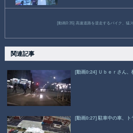
[動画0:35] 高速道路を逆走するバイク、
関連記事
[動画0:24] Ｕｂｅｒさ
[動画0:27] 駐車中の車