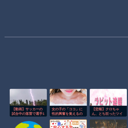
【動画】サッカーの
女の子の「ココ」に
【悲報】クロちゃ
試合中の落雷で選手1
性的興奮を覚えるの
ん、とち狂ったツイ
人が死亡、12人が負
って異常か⇒？?
ートをするｗｗｗｗ
傷した事故。
ｗｗｗｗｗｗｗ