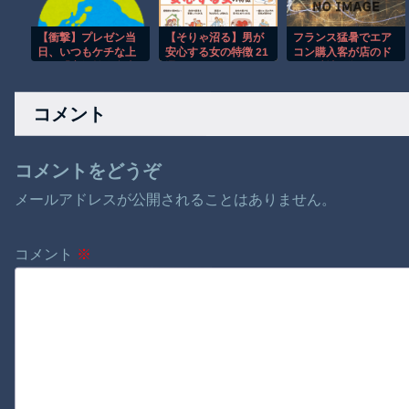
【衝撃】プレゼン当
【そりゃ沼る】男が
フランス猛暑でエア
日、いつもケチな上
安心する女の特徴 21
コン購入客が店のド
司が「高級焼肉弁当
選
アを破壊し殺到！！
奢ってやる」→怪し
いので上司と俺の弁
コメント
当を入れ替えた結果
コメントをどうぞ
メールアドレスが公開されることはありません。
コメント
※