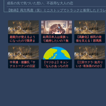
成長の先で気づいた想い、不器用な大人の恋
【動画】両方馬鹿（笑）ミニストップでトラックと衝突したドラレ
【動画】地震発生時の熊本総合病院の手術室の様子が(((ﾟДﾟ)))
【動画】野菜売りのおじさんにドローンを特攻させるおそロシア
【動画】首都高で4tトラックが原因の玉突き事故に巻き込まれた
超能力が使えるよう
結局日本人は皇族っ
【高齢化】移民の老
【朗報】大人気漫画「GANTZ」がAmazonでなんと全巻100円ｗ
になったので限界ま
て維持したいの？無
後を支える！群馬県
【動画】サッカーの試合中の落雷で選手1人が死亡、12人が負傷し
で極める事にした件
くしたいの？
で外国人の不安を解
その２
消するNPOの取り組
まだ墓石があるだけマシと見るべきか。今はもう合葬墓ばかり
み
【動画】新型のさすまた、限界突破ｗｗｗｗｗｗ
中革連・後藤氏「サ
【マジかよ】キョン
【三田サクラ･如月り
【謎】広島県が頑なに「はだしのゲンコラボ喫茶」をやらない理
ナエトークンの立証
「なんかあっちの方
いさ･有加里ののか】
責任は総理側にあ
に全然敵がおらん楽
《エロ動画×お姉さ
ヒロインが死ぬアニメって四月は君の嘘くらいしかないような
る。なぜ私が説明し
園あるらしいで!」
ん･レイプ》プライド
なければならないの
の高い隣のお姉さん
か」
を無理矢理ねじ伏せ
Powered by livedoor 相互RSS
無許可中出し