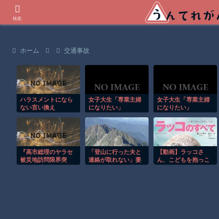
世界の衝撃動画などを紹介
検索
ホーム
交通事故
ハラスメントになら
女子大生「専業主婦
女子大生「専業主婦
ない言い換え
になりたい」
になりたい」
『高市総理のヤラセ
「登山に行った夫と
【動画】ラッコさ
被災地訪問限界突
連絡が取れない」妻
ん、こどもを抱っこ
破』と『ドカ食いダ
から警察に届け出
する
イスキ！ もちづきさ
広島市の72歳男性が
ん､アニメ化決定！』
行方不明
ほか 8/5 ネタ