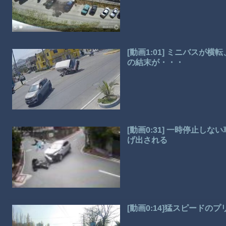
[動画1:01] ミニバス
の結末が・・・
[動画0:31] 一時停止
げ出される
[動画0:14]猛スピード