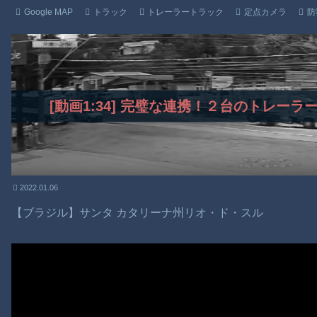
Google MAP
トラック
トレーラートラック
定点カメラ
防
[動画1:34] 完璧な連携！２台のトレー
2022.01.06
【ブラジル】サンタ カタリーナ州リオ・ド・スル