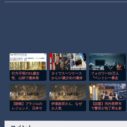
行方不明の91歳女
タイでスーツケース
フォロワー55万人
性、山林で遺体発
から17歳少女の遺体
〝ベントレー暴走
見 ベトナム国籍の
が見つかり豪州観光
男〟逮捕でバレた偽
男が殺害ほのめか
客を逮捕。
りのセレブ生活 ふざ
す 埼玉
けた供述に怒りの声
【朗報】ブラジルの
伊達政宗さん、なぜ
【話題】河内長野市
レジェンド、日本サ
か人気
で警官が包丁男を射
ッカーを高く評価
殺した場面の映像が
「世界トップ15の実
公開される。
力を持っている」