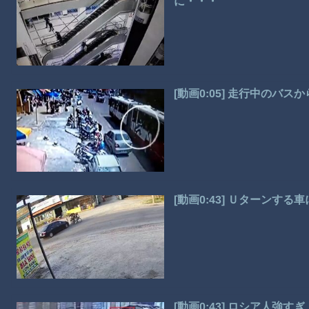
に・・・
[動画0:05] 走行中のバ
[動画0:43] Ｕターン
[動画0:43] ロシア人強