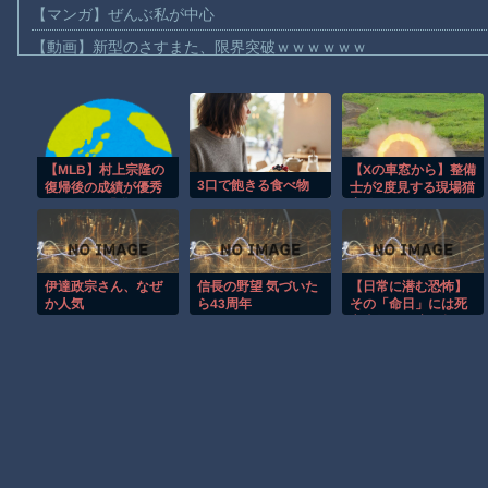
【マンガ】ぜんぶ私が中心
【動画】新型のさすまた、限界突破ｗｗｗｗｗｗ
【話題】河内長野市で警官が包丁男に発砲したシーンのモザ無し
【動画】メキシコのインフルエンサー、ライブ配信中に襲撃され
【動画】仲間に花火を水平撃ちしようとして障害を負ったかもし
【MLB】村上宗隆の
【Xの車窓から】整備
【宮崎】マジ勘弁してほしい。久しぶりに恐ろしい子供ミサイル
3口で飽きる食べ物
復帰後の成績が優秀
士が2度見する現場猫
【謎】広島県が頑なに「はだしのゲンコラボ喫茶」をやらない理
すぎる → 「獲得を見
案件 ほか
送った29球団は大ポ
【動画】パキスタンの山の麓で撮影された鉄砲水が地獄すぎる。
カやらかしてるわ」
「お試し契約でしっ
ヒロインが死ぬアニメって四月は君の嘘くらいしかないような
かり結果を残してる
伊達政宗さん、なぜ
信長の野望 気づいた
【日常に潜む恐怖】
な」
オレたちひょうきん族の懺悔室なんてナウなヤングは知らんだろ
か人気
ら43周年
その「命日」には死
亡事故が何度も起き
【討論】ナスを最も美味しく食べる方法
てる
Powered by livedoor 相互RSS