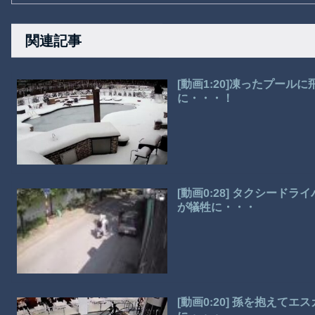
関連記事
[動画1:20]凍ったプー
に・・・！
[動画0:28] タクシー
が犠牲に・・・
[動画0:20] 孫を抱えて