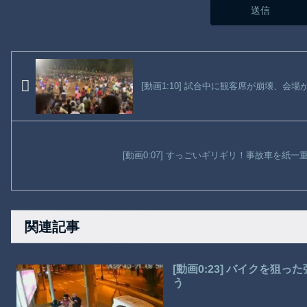
[動画1:10] 試合中に観客席が崩壊、会場
[動画0:07] すっごいギリギリ！事故車を紙
関連記事
[動画0:23] バイクを
う