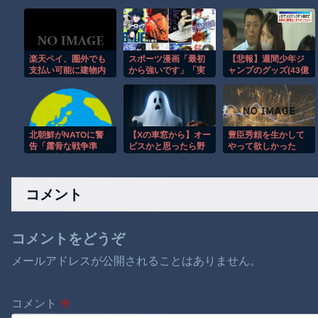
楽天ペイ、圏外でも
スポーツ漫画「最初
【悲報】週間少年ジ
支払い可能に建物内
から強いです」「実
ャンプのグッズ(43億
で弱い回線でも安心
は才能がありまし
円分)を注文し全てキ
た」「他競技からの
ャンセルした女逮捕
転向です」
ｗｗｗｗｗｗｗｗ
北朝鮮がNATOに警
【Xの車窓から】オー
豊臣秀頼を生かして
告「露骨な戦争準
ビスかと思ったら野
やって欲しかった
備…反撃加えるだろ
生の炊飯器で草 ほ
う」！
か
コメント
コメントをどうぞ
メールアドレスが公開されることはありません。
コメント
※