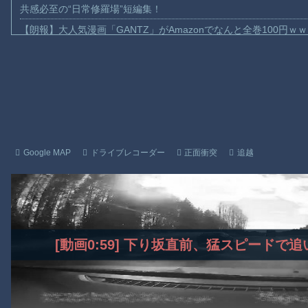
共感必至の“日常修羅場”短編集！
【朗報】大人気漫画「GANTZ」がAmazonでなんと全巻100円ｗ
【動画】サッカーの試合中の落雷で選手1人が死亡、12人が負傷し
まだ墓石があるだけマシと見るべきか。今はもう合葬墓ばかり
【動画】名古屋栄で不良外人が警察官を突き飛ばす。逮捕しろや
【動画】新型のさすまた、限界突破ｗｗｗｗｗｗ
【話題】河内長野市で警官が包丁男に発砲したシーンのモザ無し
【動画】メキシコのインフルエンサー、ライブ配信中に襲撃され
Google MAP
ドライブレコーダー
正面衝突
追越
【動画】仲間に花火を水平撃ちしようとして障害を負ったかもし
【謎】広島県が頑なに「はだしのゲンコラボ喫茶」をやらない理
ヒロインが死ぬアニメって四月は君の嘘くらいしかないような
Powered by livedoor 相互RSS
[動画0:59] 下り坂直前、猛スピード