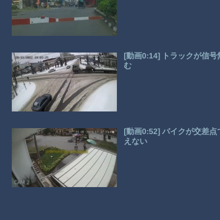
[動画0:14] トラック
む
[動画0:52] バイクが
えない