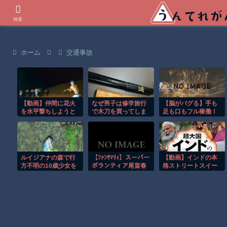
世界の衝撃動画などを紹介
検索
ホーム
交通事故
【動画】仲間に花火
なぜ男子は修学旅行
【脳がバグる】手も
を水平撃ちしようと
で木刀を買ってしま
足も口もフル稼働！
して障害を負ったか
うのか 学生にとっ
ワンマンバンドが異
もしれない事故。
てそれは避けては通
次元すぎたｗ
れない“ロマン”の象
徴
ルイジアナの森で行
【ﾌｧﾝｻﾏﾘｨ】スーパー
【動画】インドの本
方不明の10歳少女を
ボランティア尾畠春
格ストリートスイー
ドローンが発見！！
夫さん(86) が熊本入
ツ、これはマジで美
りへ「自分の飲む水
味そうな雰囲気
は自分で持ってい
く」「対価・飲食は
一切頂かない」