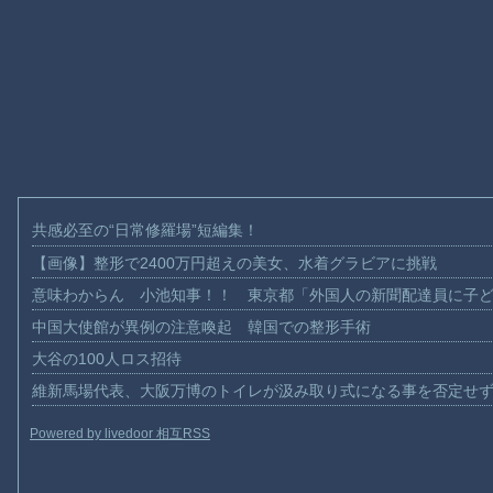
共感必至の“日常修羅場”短編集！
【画像】整形で2400万円超えの美女、水着グラビアに挑戦
意味わからん 小池知事！！ 東京都「外国人の新聞配達員に子
中国大使館が異例の注意喚起 韓国での整形手術
大谷の100人ロス招待
維新馬場代表、大阪万博のトイレが汲み取り式になる事を否定せ
Powered by livedoor 相互RSS