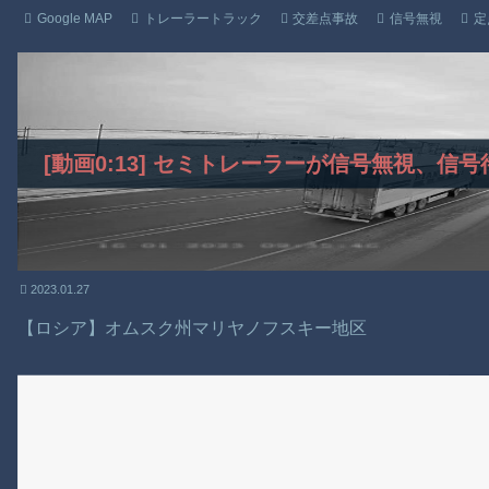
Google MAP
トレーラートラック
交差点事故
信号無視
定
[動画0:13] セミトレーラーが信号無視、
2023.01.27
【ロシア】オムスク州マリヤノフスキー地区