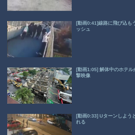
[動画0:41]線路に飛び
ッシュ
[動画1:05] 解体中の
撃映像
[動画0:33] Uターンし
れる