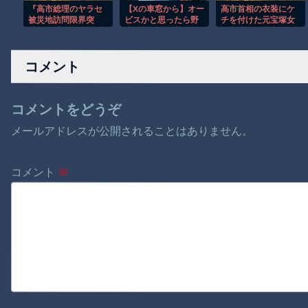
『高市総理のヤラセ
【Xの車窓から】オー
高市首相の衣装にケ
被災地訪問限界突
ビスかと思ったら野
チを付けた元宝塚女
破』と『ドカ食いダ
生の炊飯器で草 ほ
優、速攻で過去の黒
イスキ！ もちづきさ
か
歴史画像を発掘され
ん､アニメ化決定！』
てしまった結果……
コメント
ほか 8/5 ネタ
コメントをどうぞ
メールアドレスが公開されることはありません。
コメント
※