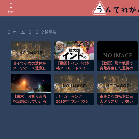
世界の衝撃動画などを紹介
検索
ホーム
交通事故
タイで少女の遺体を
【動画】インドの本
【動画】熊本地震で
スーツケース遺棄し
格ストリートスイー
突然発生した道路の
た疑いの男が映る監
ツ、これはマジで美
ひび割れに突っ込ん
視映像。
味そうな雰囲気
でしまうセイコー運
輸。
【東京】お祈り合流
バーガーキング、
森を走る自転車に巨
を話題にしていたら
2026年“ワンパウン
大グリズリーが襲い
お祈り車線変更に遭
ダーシリーズ”第3弾
掛かる恐怖のGoPro
遇してしまうドラレ
「ダーティ ザ・ワン
映像！！
コ。
パウンダー」を8月7
日発売「特製ガーリ
ックマヨソース」を
使用した超大型チー
ズバーガー