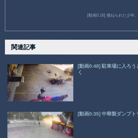
[動画0:16] 撥ねられた少
関連記事
[動画0:48] 駐車場に
く
[動画0:35] 中華製ダ