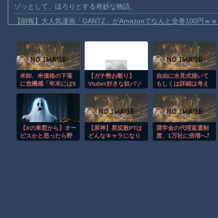
ゾッとして、ほろりとする奇妙な物語。
【朗報】大人気漫画「GANTZ」がAmazonでなんと全巻100円ｗ
【動画】サッカーの試合中の落雷で選手1人が死亡、12人が負傷し
まだ墓石があるだけマシと見るべきか。今はもう合葬墓ばかり
【動画】名古屋栄で不良外人が警察官を突き飛ばす。逮捕しろや
米卸、米価格の下落
【ガチ勢お断り】
自由に水見式描いて
【動画】新型のさすまた、限界突破ｗｗｗｗｗｗ
に危機感「年末には5
Vtuber好きな奴パソ
もしくは詳細は考え
【話題】河内長野市で警官が包丁男に発砲したシーンのモザ無し
キロ2000円を切って
コンorスマホ用のス
ず念能力名だけ捏造
しまうのでは」
ピーカー何使って
して描いて
【動画】メキシコのインフルエンサー、ライブ配信中に襲撃され
る？コスパ良いの教
えてくれ
【動画】仲間に花火を水平撃ちしようとして障害を負ったかもし
【Xの車窓から】オー
【原神】星拡散PTは
奨学金の代理返還制
【謎】広島県が頑なに「はだしのゲンコラボ喫茶」をやらない理
ビスかと思ったら野
どんなキャラになり
度、1万社に倍増へ⤴️
生の炊飯器で草 ほ
そう？
文科省が目標
ヒロインが死ぬアニメって四月は君の嘘くらいしかないような
か
Powered by livedoor 相互RSS