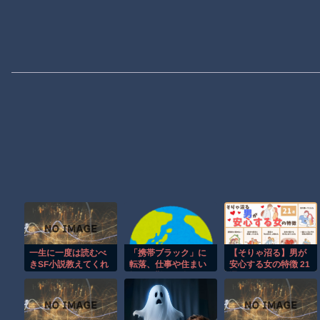
一生に一度は読むべ
「携帯ブラック」に
【そりゃ沼る】男が
きSF小説教えてくれ
転落、仕事や住まい
安心する女の特徴 21
→
探し困難に→全国に
選
４００万人？生活再
建どうすれば…