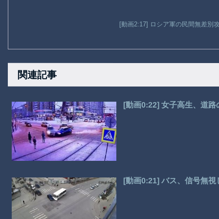
[動画2:17] ロシア軍の民間無差
関連記事
[動画0:22] 女子高生、
[動画0:21] バス、信号無