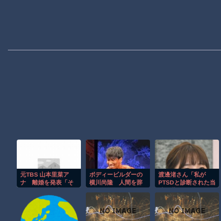
元TBS 山本里菜ア
ボディービルダーの
渡邊渚さん「私が
ナ 離婚を発表「そ
横川尚隆 人間を辞
PTSDと診断された当
れぞれの道を歩むこ
めて化物になってし
時、世間はまだPTSD
とに」、22年に一般
まう
という言葉は浸透さ
男性と結婚
れていませんでし
た」