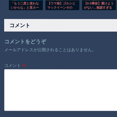
「もう二度と使わな
【ウマ娘】ゴルシと
【0:9事故】避けよう
いからな」と某カー
マックイーンその
がない…無謀すぎる
シェアの広告を信じ
2165
追い越しに震えた
た人が絶叫、船が遅
れたからバスが無く
コメント
なって困ってたりこ
の看板が…
コメントをどうぞ
メールアドレスが公開されることはありません。
コメント
※