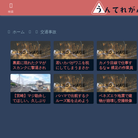
世界の衝撃動画などを紹介
検索
ホーム
交通事故
裏庭に現れたクマが
若いカバがワニを枕
カメラ目線で仕事す
スカンクに撃退され
にしてしまうまさか
るなｗ 裸足の作業員
るまさかの瞬間！！
の瞬間！！
がじわじわくる製造
現場
【宮崎】マジ勘弁し
バハマで出航するク
ベネズエラ地震で建
てほしい。久しぶり
ルーズ船を止めよう
物が崩壊し空撮映像
に恐ろしい子供ミサ
とするカップルの悲
に被害の大きさが映
イルを見た。
劇！！
る。