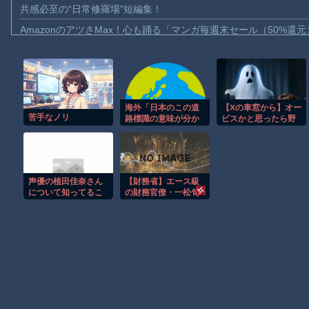
共感必至の“日常修羅場”短編集！
AmazonのアツさMax！心も踊る「マンガ毎週末セール（50%還
【動画】これはお見事。中国重慶市で珍しい事故が撮影される。
【画像】十二支合体！！ところでその前足、猫じゃね？
【動画】ロシア軍のドローンをネット発射装置で撃墜するウクラ
海外「日本のこの道
【Xの車窓から】オー
【動画】逃げる判断はやっ！埼玉でスマホ運転のプリウスに当て
苦手なノリ
路標識の意味が分か
ビスかと思ったら野
【動画】よく助けられたな。岐阜の川で外国人が溺れてしまう事
らないんですけ
生の炊飯器で草 ほ
ど…」
か
渡邊渚さん「私がPTSDと診断された当時、世間はまだPTSDと
【動画】自動ドアの仕組みを理解した富山のツバメが賢い。
声優の植田佳奈さん
【財務省】エース級
【朗報】Amazon、汗が飛び散る灼熱の「マンガ毎週末セール（5
について知ってるこ
の財務官僚・一松旬
と
氏が“異例転
子供向け漫画、謎の闇の大会に参加しがち問題
出”へ！？官邸幹部
「協力的でなかった
から」
Powered by livedoor 相互RSS