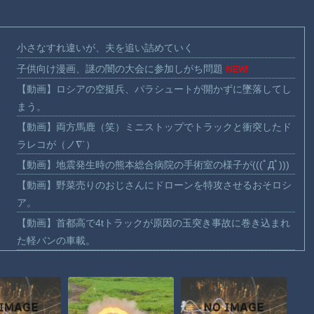
小さなすれ違いが、夫を追い詰めていく
子供向け漫画、謎の闇の大会に参加しがち問題
NEW!
【動画】ロシアの空挺兵、パラシュートが開かずに墜落してし
まう。
【動画】両方馬鹿（笑）ミニストップでトラックと衝突したド
ラレコが（ノ∇`）
【動画】地震発生時の熊本総合病院の手術室の様子が(((ﾟДﾟ)))
【動画】野菜売りのおじさんにドローンを特攻させるおそロシ
ア。
【動画】首都高で4tトラックが原因の玉突き事故に巻き込まれ
た軽バンの車載。
【朗報】大人気漫画「GANTZ」がAmazonでなんと全巻100円
ｗｗｗｗｗｗ
まだ墓石があるだけマシと見るべきか。今はもう合葬墓ばかり