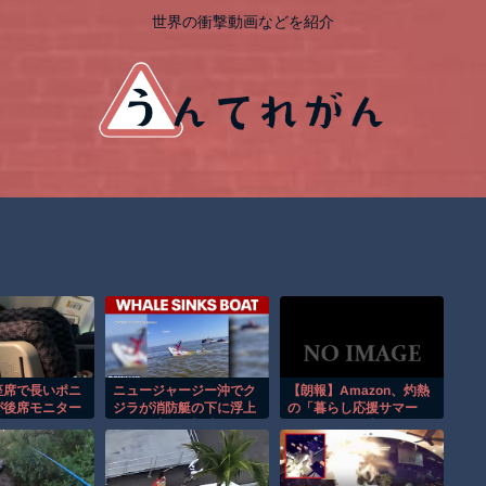
世界の衝撃動画などを紹介
座席で長いポニ
ニュージャージー沖でク
【朗報】Amazon、灼熱
が後席モニター
ジラが消防艇の下に浮上
の「暮らし応援サマー
惑行為！！
し船が沈む衝撃映像！！
Sale」を開催中