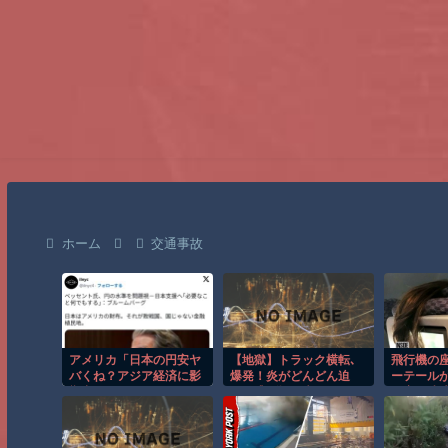
ホーム
交通事故
アメリカ「日本の円安ヤ
【地獄】トラック横転､
飛行機の
バくね？アジア経済に影
爆発！炎がどんどん迫
ーテール
響出るし。」
る…逃げ場を失ったドラ
を塞ぐ迷
イバーの恐怖