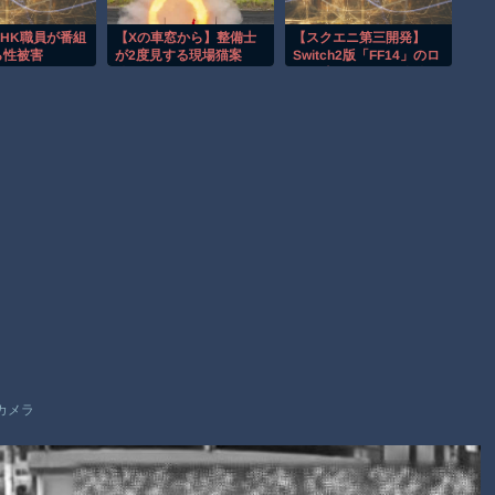
【動画】新型のさすまた、限界突破ｗｗｗｗｗｗ
HK職員が番組
【Xの車窓から】整備士
【スクエニ第三開発】
【謎】広島県が頑なに「はだしのゲンコラボ喫茶」をやらない
ら性被害
が2度見する現場猫案
Switch2版「FF14」のロ
理由
件 ほか
ード時間 エリア移動15
秒 戦闘中27秒 蘇生20
秒
Powered by livedoor 相互RSS
カメラ