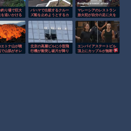
の釣り場で巨大
バハマで出航するクルー
マレーシアのレストラン
性を追いかける
ズ船を止めようとするカ
放火犯が自分の足に火を
間！！
ップルの悲劇！！
つけ逃走する瞬間！！
のエトナ山が噴
北京の高層ビルに小型飛
エンパイアステートビル
流で山肌がオレ
行機が衝突し破片が降り
頂上にカップルが無断で
まる！！
注ぐ瞬間！！
登る衝撃の事件！！