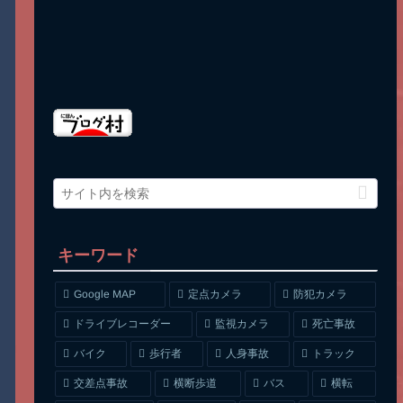
キーワード
Google MAP
定点カメラ
防犯カメラ
ドライブレコーダー
監視カメラ
死亡事故
人身事故
トラック
バイク
歩行者
交差点事故
横断歩道
バス
横転