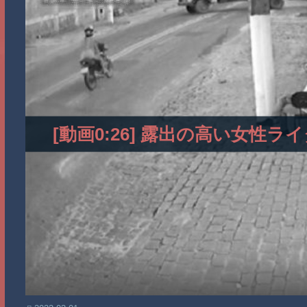
[動画0:26] 露出の高い女