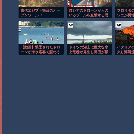
古代エジプト舞台のオー
ロシアのドローンが人の
フロリダ
プンワールド
いるプールを直撃する恐
ワニが男
RPG『Helisar
怖の瞬間！！
恐怖の瞬
【動画】撃墜されたドロ
ドイツの湖上に巨大な水
イタリア
ーンが海水浴客で賑わう
上竜巻が発生し周囲が騒
火し溶岩
ビーチに墜落して3人死
然！！
ンジに染
亡。