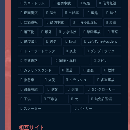
列車・トラム
追突事故
信号無視
転落
正面衝突
自転車
暴走
追越
踏切
一時停止違反
飲酒運転
踏切事故
歩道
ひき逃げ
単独事故
落下物
爆発
警察
Left-Turn-Accident
飛び出し
逃走
転倒
トレーラートラック
ダンプトラック
炎上
喧嘩・暴行
高速道路
スピン
ガソリンスタンド
雪道
強盗
故障
クラッシュ
多重事故
救急車
火災
タンクローリー
路面凍結
少女
倒壊
無免許運転
下敷き
子供
犬
スクーター
パトカー
相互サイト