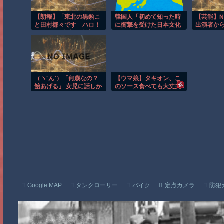
【朗報】「東北の黒豹こ
韓国人「初めて知った時
【芸能】N
と田村梛々です ハロ！
に衝撃を受けた日本文化
出演者か
コン 2026名古屋公演が
がこちら・・・」
ありました！シビれる！
あこがれるゥ！」
（ヽ´ん`）「何歳なの？
【ウマ娘】タキオン、こ
飴あげる」 女児に話しか
のソース食べても大丈夫
けた瞬間、男の後ろから
なやつ？
バチバチという音と共に
青白い光が発生
Google MAP
タンクローリー
バイク
定点カメラ
防犯