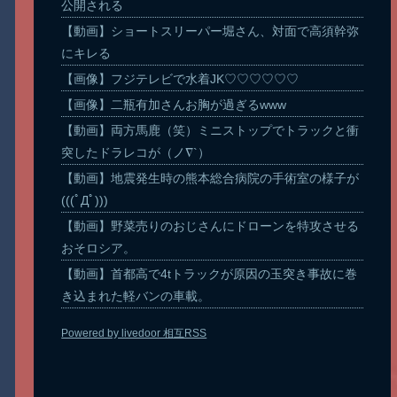
公開される
【動画】ショートスリーパー堀さん、対面で高須幹弥
にキレる
【画像】フジテレビで水着JK♡♡♡♡♡♡
【画像】二瓶有加さんお胸が過ぎるwww
【動画】両方馬鹿（笑）ミニストップでトラックと衝
突したドラレコが（ノ∇`）
【動画】地震発生時の熊本総合病院の手術室の様子が
(((ﾟДﾟ)))
【動画】野菜売りのおじさんにドローンを特攻させる
おそロシア。
【動画】首都高で4tトラックが原因の玉突き事故に巻
き込まれた軽バンの車載。
Powered by livedoor 相互RSS