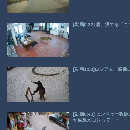
[動画0:32] 鹿、慌て
[動画1:58]ロシア人、銅
[動画0:40] ヒンドゥ
た結果がコレって・・・