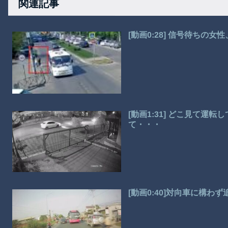
関連記事
[動画0:28] 信号待ちの
[動画1:31] どこ見て運
て・・・
[動画0:40]対向車に構