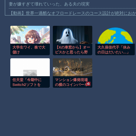
妻が嫌すぎて壊れていった、ある夫の現実
【動画】世界一過酷なオフロードレースのコース設計が絶対にお
【悲報】テレ東の若手女子アナ「国民が勝手に我々取材陣にカメ
ｗｗｗｗ
【珍事】サッカーの試合が原因で交通事故が起きてしまう。
【動画】急病人？横須賀の国道16号でおかしな事故が撮影される
大学生ワイ、株で大
【Xの車窓から】オー
大久保佳代子「休み
儲け
ビスかと思ったら野
の日はだいたい…」
Amazon「マンガ毎週末セール（50%還元）」アツいスポーツマ
wwwwwwwwwwww
生の炊飯器で草 ほ
まさかの習慣を暴露
wwwwwwwwwwww
か
ｗｗｗ
【群馬】デカいNinja乗りさん、後方確認しない軽四に当てられて
【動画】ビッグフットの正体が判明
任天堂「今期中に
マンション爆発現場
【動画】DJI Neo2で釣りの自撮りをしようとした男の悲劇（ノ∇`
Switch2ソフトを
の横のコインパーキ
6000万本売る（現在
ング、悲惨なことに
お前らがメイドイン韓国で認めてるもの 「キムチ」あと3つは？
946万本達成）」
なる
AmazonのアツさMax！心も踊る「マンガ毎週末セール（50%還
Powered by livedoor 相互RSS