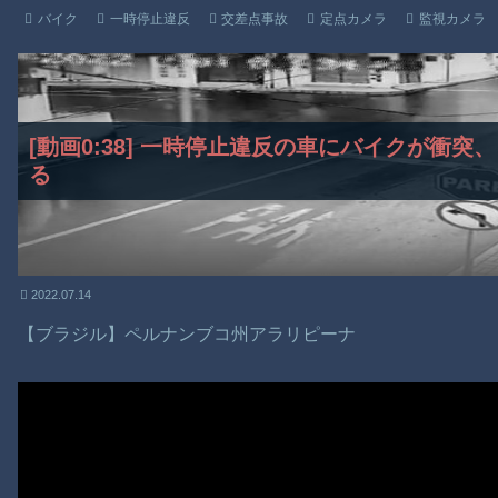
バイク
一時停止違反
交差点事故
定点カメラ
監視カメラ
[動画0:38] 一時停止違反の車にバイクが衝
る
2022.07.14
【ブラジル】ペルナンブコ州アラリピーナ