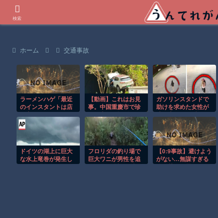
世界の衝撃動画などを紹介
検索
ホーム
交通事故
ラーメンハゲ「最近
【動画】これはお見
ガソリンスタンドで
のインスタントは店
事。中国重慶市で珍
助けを求めた女性が
に出せるレベル」ラ
しい事故が撮影され
連れ去られる瞬
ーメン大好きJK「店
る。
間！！
とインスタントの良
さは別のベクトル」
ドイツの湖上に巨大
フロリダの釣り場で
【0:9事故】避けよう
な水上竜巻が発生し
巨大ワニが男性を追
がない…無謀すぎる
周囲が騒然！！
いかける恐怖の瞬
追い越しに震えた
間！！