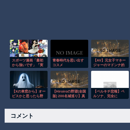
スポーツ漫画「最初
青春時代を思い出す
【AV】元女子マネー
から強いです」「実
コスメ
ジャーのマドンナ的
は才能がありまし
存在の美人妻が同窓
た」「他競技からの
会キャンプでNTR中
転向です」
出し輪姦に溺れる
【Xの車窓から】オー
【Hiroiroの野望(全国
【ペルキチ悲報】ペ
ビスかと思ったら野
版) 200名城巡り】真
ルソナ、完全に
生の炊飯器で草 ほ
夏の城廻りはもうこ
XBOXのモノになる
か
りごり編
コメント