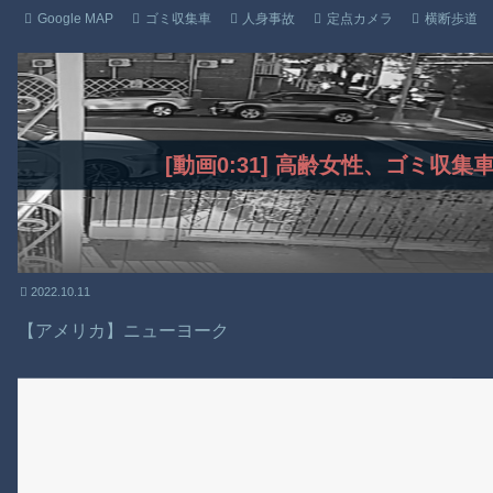
Google MAP
ゴミ収集車
人身事故
定点カメラ
横断歩道
[動画0:31] 高齢女性、ゴミ収
2022.10.11
【アメリカ】ニューヨーク