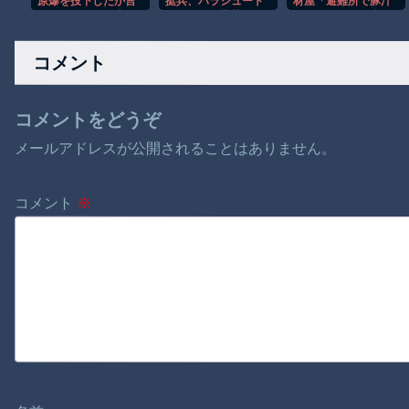
原爆を投下したか言
挺兵、パラシュート
材屋「避難所で豚汁
及しなかった。広島
が開かずに墜落して
はムスリルの配慮で
と長崎に落ちたのは
しまう。
止めろって言われ
UFOだと思っている
た」釣られた奴
コメント
のか?」 [8/9]
「何！許さん！」17
万いいね
コメントをどうぞ
メールアドレスが公開されることはありません。
コメント
※