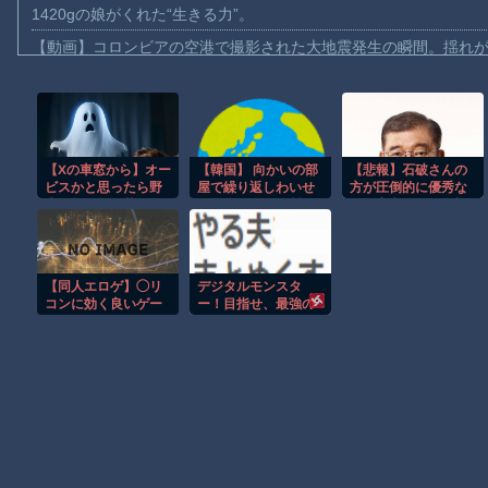
1420gの娘がくれた“生きる力”。
【動画】コロンビアの空港で撮影された大地震発生の瞬間。揺れが長
【動画】コロンビアでM7.4の大地震。恐ろしい映像が次々と届く
【動画】ジャンボタニシの産卵風景がキモいと話題に。
【労災】作業員が裁断機で両手を切断されてしまう大事故の映像
【Xの車窓から】オー
【韓国】 向かいの部
【悲報】石破さんの
【動画】メガネデブ、めちゃスムーズに無銭飲食してしまうｗｗ
ビスかと思ったら野
屋で繰り返しわいせ
方が圧倒的に優秀な
【動画】女子アナ「流しそうめん初体験します！ズズッズッ…ズ
生の炊飯器で草 ほ
つ行為…40代女性
のに高市さんが政権
か
「自宅に戻れない」
を取ったのはおかし
【動画】イッヌ、煽ってしまう
いｗｗｗｗｗｗｗｗ
ｗｗ
【画像】地球上で最も珍しい茶色いパンダｗｗｗ
【同人エロゲ】◯リ
デジタルモンスタ
【悲報】テレ東の若手女子アナ「国民が勝手に我々取材陣にカメ
コンに効く良いゲー
ー！目指せ、最強の
ムはないか？
デジモンテイマ
ｗｗｗｗ
ー！ 第１３０話
Amazon「マンガ毎週末セール（50%還元）」アツいスポーツマ
Powered by livedoor 相互RSS