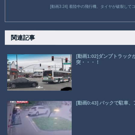
[動画3:24] 着陸中の飛行機、タイヤが破裂し
関連記事
[動画1:02]ダンプトラ
突・・・！
[動画0:43] バックで駐