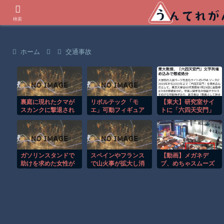
世界の衝撃動画などを紹介
検索
ホーム
交通事故
裏庭に現れたクマが
リボルテック「モ
【東大】研究室サイ
スカンクに撃退され
エ」可動フィギュア
トに「六四天安門」
るまさかの瞬間！！
商品情報公開
を埋め込んだ教授を
懲戒処分 「中国か
らの閲覧遮断狙い」
で波紋
ガソリンスタンドで
スペインやフランス
【動画】メガネデ
助けを求めた女性が
で山火事が拡大し消
ブ、めちゃスムーズ
連れ去られる瞬
防士が消火活動！！
に無銭飲食してしま
間！！
うｗｗｗｗ