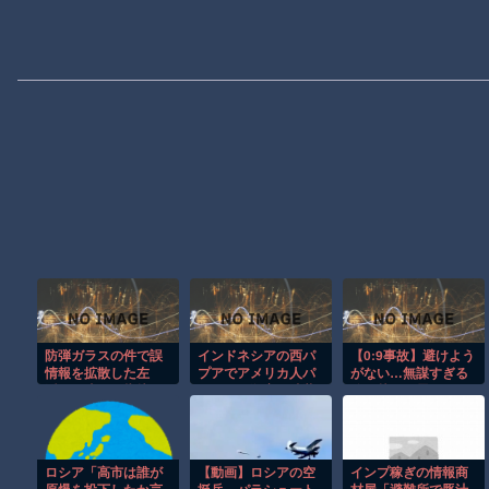
防弾ガラスの件で誤
インドネシアの西パ
【0:9事故】避けよう
情報を拡散した左
プアでアメリカ人パ
がない…無謀すぎる
派、間違いを指摘さ
イロット殺害を武装
追い越しに震えた
れても頑として認め
組織が主張。
なかった結果……
ロシア「高市は誰が
【動画】ロシアの空
インプ稼ぎの情報商