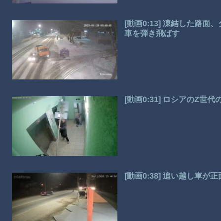
[動画0:13] 凍結した
車を弾き飛ばす
[動画0:31] ロシアのZ
[動画0:38] 追い越し車