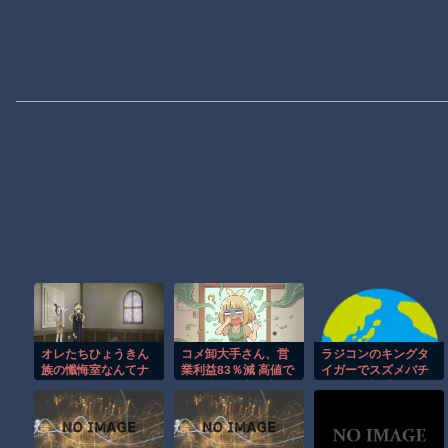
オレたちひょうきん
コメ卸大手さん、営
ラジコンのキングタ
族の懺悔室なんてナ
業利益83％減 高値で
イガーでスズメバチ
ウなヤングは知らん
買い込んだ米が売れ
の巣に突撃「ハチか
だろ
ず「損切り祭り」開
らしたら突然ドイツ
幕へ
戦車が家に来るんだ
ぞ」【海外の反応】