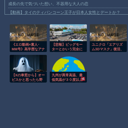
成長の先で気づいた想い、不器用な大人の恋
【動画】タイのティパンコーン王子が日本人女性とデートか？
お前らがメイドイン韓国で認めてるもの 「キムチ」あと3つは？
AmazonのアツさMax！心も踊る「マンガ毎週末セール（50%還
【動画】これはお見事。中国重慶市で珍しい事故が撮影される。
《エロ動画×素人･
【悲報】ビッグモー
ユニクロ「エアリズ
【画像】十二支合体！！ところでその前足、猫じゃね？
MM号》高学歴なアナ
ターとかいう完全に
ム3Dマスク」復活、
【動画】ロシア軍のドローンをネット発射装置で撃墜するウクラ
ウンサー志望の女子
逃げ切ったゴミク
再販へ。一体何が始
限定マジックミラー
ズ・・・・・・・・
まるんです？
【動画】逃げる判断はやっ！埼玉でスマホ運転のプリウスに当て
号で原稿読中に仕掛
・
けられるイタズラを
【動画】よく助けられたな。岐阜の川で外国人が溺れてしまう事
耐え抜く特訓
【Xの車窓から】オー
九州が異常高温、最
渡邊渚さん「私がPTSDと診断された当時、世間はまだPTSDと
ビスかと思ったら野
低気温が３０度以上
生の炊飯器で草 ほ
の記録的な ”超熱帯
【朗報】Amazon、汗が飛び散る灼熱の「マンガ毎週末セール（5
か
夜” が続出予想
[8/5]
Powered by livedoor 相互RSS