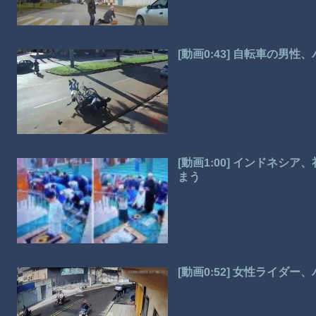
[動画0:43] 自転車の男
[動画1:00] インドネ
まう
[動画0:52] 女性ライダ