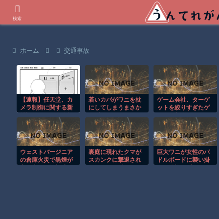
世界の衝撃動画などを紹介
検索
ホーム
交通事故
【速報】任天堂、カ
若いカバがワニを枕
ゲーム会社、ターゲ
メラ制御に関する新
にしてしまうまさか
ットを絞りすぎたゲ
特許取得。三人称視
の瞬間！！
ームを制作してしま
点から撮影モードへ
うｗｗｗｗ
スムーズに移行
ウェストバージニア
裏庭に現れたクマが
巨大ワニが女性のパ
の倉庫火災で黒煙が
スカンクに撃退され
ドルボードに襲い掛
空へ広がる衝撃映
るまさかの瞬間！！
かる恐怖の瞬間！！
像！！