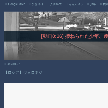
Google MAP
ひき逃げ
人身事故
定点カメラ
少年
横
[動画0:16] 撥ねられた少年
2023.01.27
【ロシア】ヴォロネジ