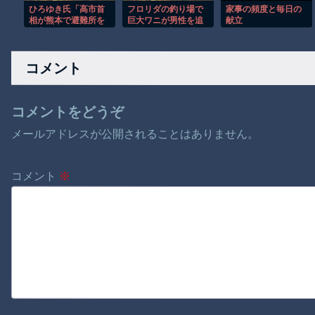
ひろゆき氏「高市首
フロリダの釣り場で
家事の頻度と毎日の
相が熊本で避難所を
巨大ワニが男性を追
献立
視察したのは3分だけ
いかける恐怖の瞬
説」←見事にデマに
間！！
引っかかる
コメント
コメントをどうぞ
メールアドレスが公開されることはありません。
コメント
※