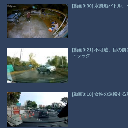
[動画0:30] 水風船バト
[動画0:21] 不可避、
トラック
[動画0:18] 女性の運転