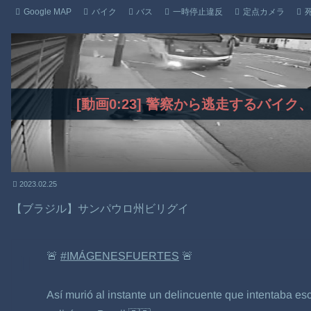
Google MAP
バイク
バス
一時停止違反
定点カメラ
[動画0:23] 警察から逃走するバイ
2023.02.25
【ブラジル】サンパウロ州ビリグイ
🚨
#IMÁGENESFUERTES
🚨
Así murió al instante un delincuente que intentaba e