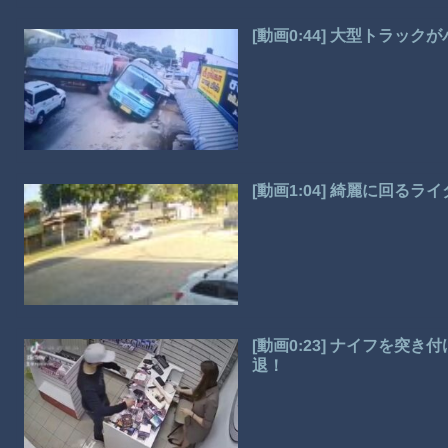
[動画0:44] 大型トラッ
[動画1:04] 綺麗に回る
[動画0:23] ナイフを突
退！