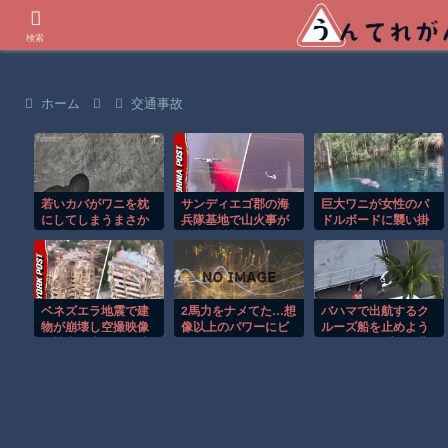
世界の衝撃動画などを紹介
検索
ホーム
交通事故
若いカバがワニを枕
サンディエゴ郡の海
巨大ワニが女性のパ
にしてしまうまさか
兵隊基地で山火事が
ドルボードに襲い掛
の瞬間！！
拡大し避難命令！！
かる恐怖の瞬間！！
ベネズエラ地震で建
2馬力をナメてた…想
バハマで出航するク
物が崩壊し空撮映像
像以上のパワーにビ
ルーズ船を止めよう
に被害の大きさが映
ビったｗ
とするカップルの悲
る。
劇！！