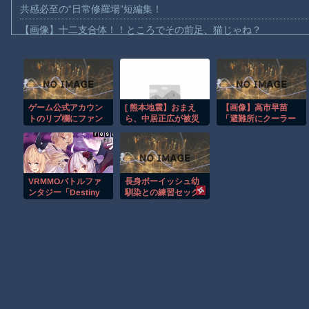
共感必至の“日常修羅場”短編集！
【画像】十二支合体！！ところでその前足、猫じゃね？
【動画】ロシア軍のドローンをネット発射装置で撃墜するウクラ
【動画】逃げる判断はやっ！埼玉でスマホ運転のプリウスに当て
【動画】よく助けられたな。岐阜の川で外国人が溺れてしまう事
ゲーム公式アカウン
[ 熊本地震】おまえ
【画像】高市早苗
渡邊渚さん「私がPTSDと診断された当時、世間はまだPTSDと
トのリプ欄にファン
ら、中居正広が被災
「避難所にクーラー
【動画】自動ドアの仕組みを理解した富山のツバメが賢い。
が暴言書き込んでる
地で何しとるか知っ
届けるわよ！」無
の見るとそういうの
とるか？ｗｗｗ
事、パン置き場にな
【朗報】Amazon、汗が飛び散る灼熱の「マンガ毎週末セール（5
やめなよ…てなる な
るwww
にか言いたいならお
【動画】高速道路を走行中の車からリアガラスが飛んでくる事故(ﾟo
問い合わせフォーム
VRMMOバトルファ
長身ボーイッシュ幼
があるじゃんって
子供向け漫画、謎の闇の大会に参加しがち問題
ンタジー「Destiny
馴染との練習セック
Unchain Online」TV
スは最高に気持ちい
【朗報】大人気漫画「GANTZ」がAmazonでなんと全巻100円ｗ
アニメ化決定
い 前編
Powered by livedoor 相互RSS