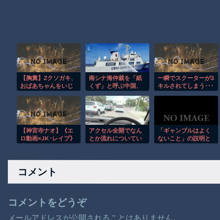
【胸糞】Zクソガキ、
南シナ海仲裁を「紙
一瞬でスクーターが3
おばあちゃんをいじ
くず」と呼ぶ中国、
キルされてしまう･･･
めて炎上するｗｗｗ
しかしフィリピンの
ｗ
勝訴が今もゲームの
ルールを決めてい
る！
【神宮寺ナオ】《エ
アクセル全開でなん
「ギャンブルはよく
ロ動画×JK･レイプ》
とか流れについてい
ないこと」の説明と
逃れられない夏休み
けるホンダ・アクテ
して期待値を持ち出
に叔父の執拗な中出
ィの動画が人気に。
すのはおかしい
しで壊れゆくJK
コメント
コメントをどうぞ
メールアドレスが公開されることはありません。