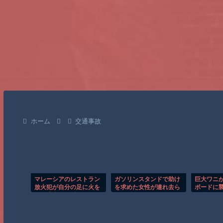
ホーム
交通事故
マレーシアのレストラン
ガソリンスタンドで助け
巨大ワニ
放火犯が自分の足に火を
を求めた女性が連れ去ら
ボードに
つけ逃走する瞬間！！
れる瞬間！！
の瞬間！