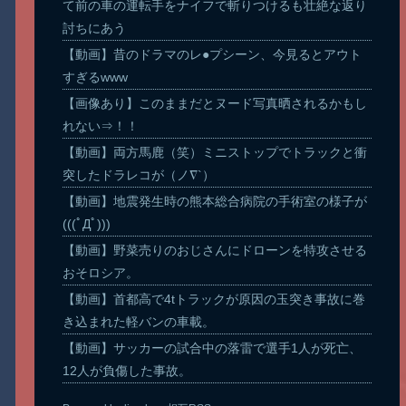
て前の車の運転手をナイフで斬りつけるも壮絶な返り
討ちにあう
【動画】昔のドラマのレ●プシーン、今見るとアウト
すぎるwww
【画像あり】このままだとヌード写真晒されるかもし
れない⇒！！
【動画】両方馬鹿（笑）ミニストップでトラックと衝
突したドラレコが（ノ∇`）
【動画】地震発生時の熊本総合病院の手術室の様子が
(((ﾟДﾟ)))
【動画】野菜売りのおじさんにドローンを特攻させる
おそロシア。
【動画】首都高で4tトラックが原因の玉突き事故に巻
き込まれた軽バンの車載。
【動画】サッカーの試合中の落雷で選手1人が死亡、
12人が負傷した事故。