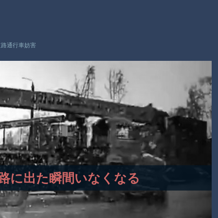
【謎】広島県が頑なに「はだしのゲンコラボ喫茶」をやらない
理由
ヒロインが死ぬアニメって四月は君の嘘くらいしかないような
道路通行車妨害
Powered by livedoor 相互RSS
車、道路に出た瞬間いなくなる