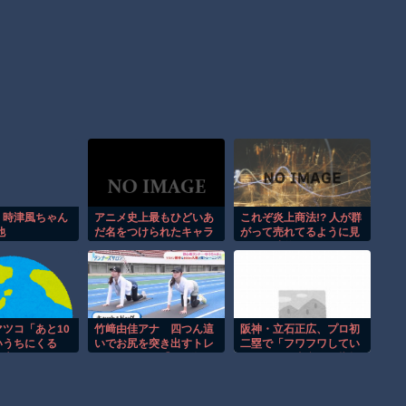
】時津風ちゃん
アニメ史上最もひどいあ
これぞ炎上商法!? 人が群
他
だ名をつけられたキャラ
がって売れてるように見
クター
せる天才的テクニックｗ
ツコ「あと10
竹﨑由佳アナ 四つん這
阪神・立石正広、プロ初
いうちにくる
いでお尻を突き出すトレ
二塁で「フワフワしてい
警告・・・・
ーニング！！【GIF動画
ました」の真意は？指揮
あり】
官の起用意図と本音に迫
る