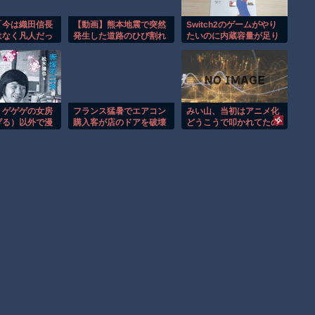
「今は織田信長
【動画】熊本地震で突然
Switch2のゲームがやり
はなく凡人だっ
発生した道路のひび割れ
たいのに内蔵容量が足り
説が強いがそれ
に突っ込んでしまうセイ
なくてゲームができない
思う」
コー運輸。
】ゲゲゲの女房
フランス猛暑でエアコン
みい山、当初はアニメ化
げる）以外で漫
購入客が店のドアを破壊
どうこうで叩かれてたの
ドラマ作れるっ
し殺到！！
に今では作者自身が嘘つ
誰だろうね
きゴミ人間と炎上中