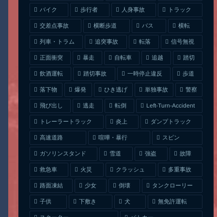
人身事故
トラック
バイク
歩行者
交差点事故
横断歩道
バス
横転
列車・トラム
追突事故
信号無視
転落
正面衝突
自転車
暴走
追越
踏切
一時停止違反
飲酒運転
踏切事故
歩道
ひき逃げ
単独事故
落下物
爆発
警察
Left-Turn-Accident
飛び出し
逃走
転倒
トレーラートラック
ダンプトラック
炎上
喧嘩・暴行
高速道路
スピン
ガソリンスタンド
雪道
強盗
故障
クラッシュ
多重事故
救急車
火災
タンクローリー
路面凍結
少女
倒壊
無免許運転
下敷き
子供
犬