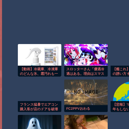
【動画】冷蔵庫、冷凍庫
スロッターさん「優遇冷
【艦これ
のどんな氷、霜汚れも一
遇はある。理由はスマス
の誘い方 
瞬で溶かす除氷スプレー
ロだから、これだけで十
発売！
分なんだよね」
フランス猛暑でエアコン
【悲報】マ
FC2PPVおわる
購入客が店のドアを破壊
年もしな
し殺到！！
ぞ！」と