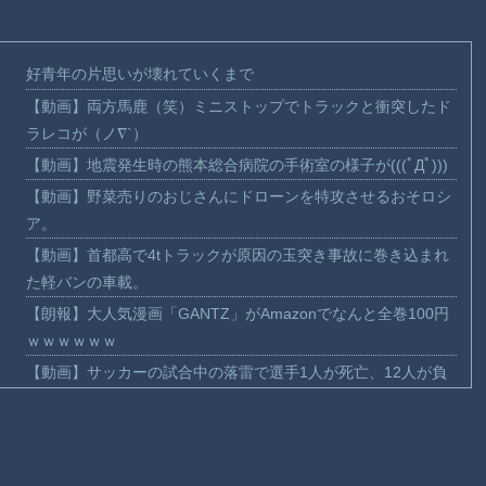
好青年の片思いが壊れていくまで
【動画】両方馬鹿（笑）ミニストップでトラックと衝突したド
ラレコが（ノ∇`）
【動画】地震発生時の熊本総合病院の手術室の様子が(((ﾟДﾟ)))
【動画】野菜売りのおじさんにドローンを特攻させるおそロシ
ア。
【動画】首都高で4tトラックが原因の玉突き事故に巻き込まれ
た軽バンの車載。
【朗報】大人気漫画「GANTZ」がAmazonでなんと全巻100円
ｗｗｗｗｗｗ
【動画】サッカーの試合中の落雷で選手1人が死亡、12人が負
傷した事故。
まだ墓石があるだけマシと見るべきか。今はもう合葬墓ばかり
【動画】新型のさすまた、限界突破ｗｗｗｗｗｗ