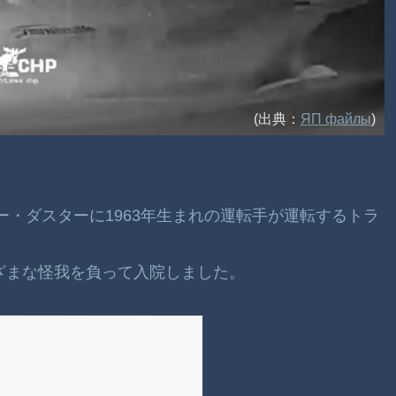
(出典：
ЯП файлы
)
ノー・ダスターに1963年生まれの運転手が運転するトラ
まざまな怪我を負って入院しました。