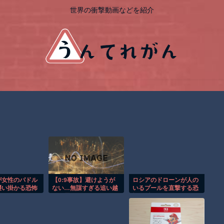
世界の衝撃動画などを紹介
が女性のパドル
【0:9事故】避けようが
ロシアのドローンが人の
襲い掛かる恐怖
ない…無謀すぎる追い越
いるプールを直撃する恐
！
しに震えた
怖の瞬間！！