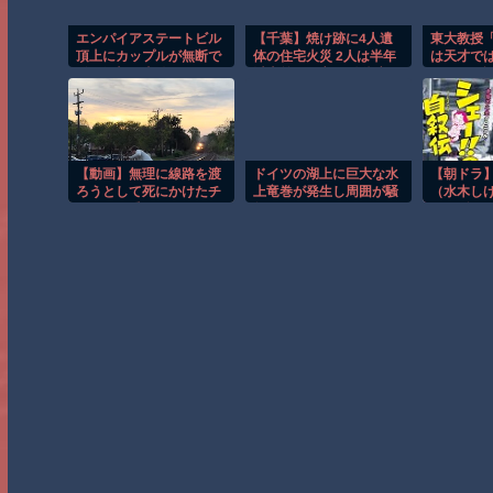
エンパイアステートビル
【千葉】焼け跡に4人遺
東大教授
頂上にカップルが無断で
体の住宅火災 2人は半年
は天才で
登る衝撃の事件！！
以上前に死亡か 八街市
たという
は違うと
【動画】無理に線路を渡
ドイツの湖上に巨大な水
【朝ドラ
ろうとして死にかけたチ
上竜巻が発生し周囲が騒
（水木し
ャリンコ乗り。
然！！
画関係で
て言うと