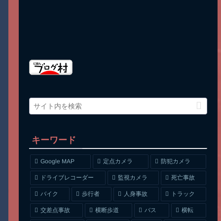
キーワード
Google MAP
定点カメラ
防犯カメラ
ドライブレコーダー
監視カメラ
死亡事故
人身事故
トラック
バイク
歩行者
交差点事故
横断歩道
バス
横転