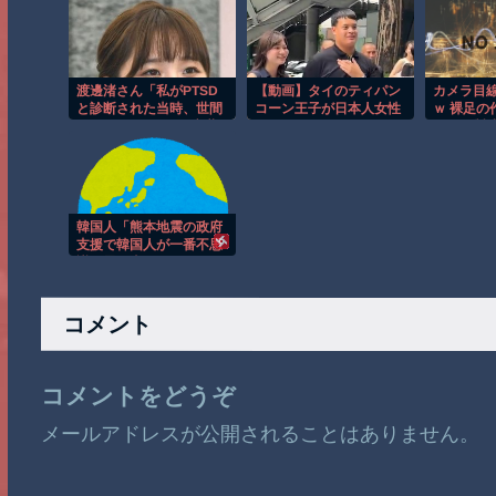
渡邊渚さん「私がPTSD
【動画】タイのティパン
カメラ目
と診断された当時、世間
コーン王子が日本人女性
ｗ 裸足の
はまだPTSDという言葉
とデートか？
わくる製
は浸透されていませんで
した」
韓国人「熊本地震の政府
支援で韓国人が一番不思
議に思う事がこれ」
コメント
コメントをどうぞ
メールアドレスが公開されることはありません。