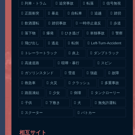
列車・トラム
追突事故
信号無視
転落
正面衝突
自転車
暴走
追越
踏切
一時停止違反
飲酒運転
踏切事故
歩道
ひき逃げ
単独事故
落下物
爆発
警察
Left-Turn-Accident
飛び出し
逃走
転倒
トレーラートラック
ダンプトラック
炎上
喧嘩・暴行
高速道路
スピン
ガソリンスタンド
雪道
強盗
故障
クラッシュ
多重事故
救急車
火災
タンクローリー
路面凍結
少女
倒壊
無免許運転
下敷き
子供
犬
スクーター
パトカー
相互サイト