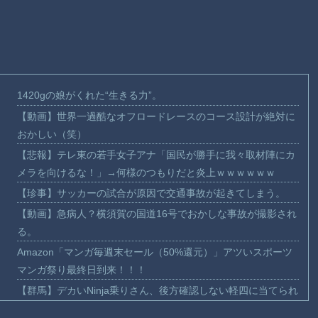
1420gの娘がくれた“生きる力”。
【動画】世界一過酷なオフロードレースのコース設計が絶対に
おかしい（笑）
【悲報】テレ東の若手女子アナ「国民が勝手に我々取材陣にカ
メラを向けるな！」→何様のつもりだと炎上ｗｗｗｗｗｗ
【珍事】サッカーの試合が原因で交通事故が起きてしまう。
【動画】急病人？横須賀の国道16号でおかしな事故が撮影され
る。
Amazon「マンガ毎週末セール（50%還元）」アツいスポーツ
マンガ祭り最終日到来！！！
【群馬】デカいNinja乗りさん、後方確認しない軽四に当てられ
てしまう。