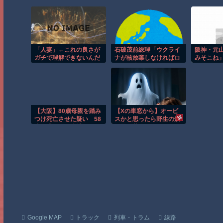
「人妻」←これの良さが
石破茂前総理「ウクライ
阪神・元
ガチで理解できないんだ
ナが核放棄しなければロ
みそこね
が…
シア侵攻しなかった」！
正された理
で大騒ぎ
徹底解説
【大阪】80歳母親を踏み
【Xの車窓から】オービ
つけ死亡させた疑い 58
スかと思ったら野生の炊
歳無職息子を逮捕 13～
飯器で草 ほか
14年前から2人暮らし
「介護疲れで日常的に暴
行」 岬町
Google MAP
トラック
列車・トラム
線路