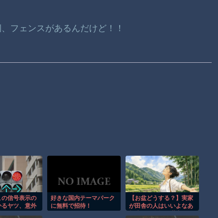
側、フェンスがあるんだけど！！
この信号表示の
好きな国内テーマパーク
【お盆どうする？】実家
かるヤツ、意外
に無料で招待！
が田舎の人はいいよなあ
説ｗｗｗｗ
帰省して自然を満喫でき