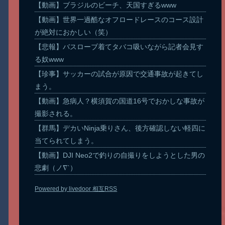
【動画】ブラジルのビーチ、天国すぎるwww
【動画】世界一過酷なオフロードレースのコース設計
が絶対におかしい（笑）
【悲報】バスローブ着てタバコ吸いながら記者会見す
る奴www
【珍事】サッカーの試合が原因で交通事故が起きてし
まう。
【動画】急病人？横須賀の国道16号でおかしな事故が
撮影される。
【群馬】デカいNinja乗りさん、後方確認しない軽四に
当てられてしまう。
【動画】DJI Neo2で釣りの自撮りをしようとした男の
悲劇（ノ∇`）
Powered by livedoor 相互RSS