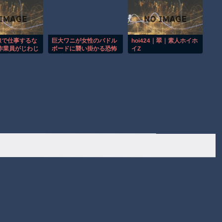
て羨ましい
線で仕事するな
巨大ワニが女性のパドル
hoi424｜翠｜素人ホイホ
作業員がじわじ
ボードに襲い掛かる恐怖
イZ
造現場
の瞬間！！