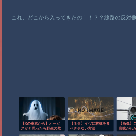
これ、どこから入ってきたの！！？？線路の反対
【Xの車窓から】オービ
【ネタ】イヴに林檎を食
【画像】
スかと思ったら野生の炊
べさせない方法
意味がわ
飯器で草 ほか
と少ない