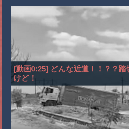
[動画0:25] どんな近道！！？
けど！