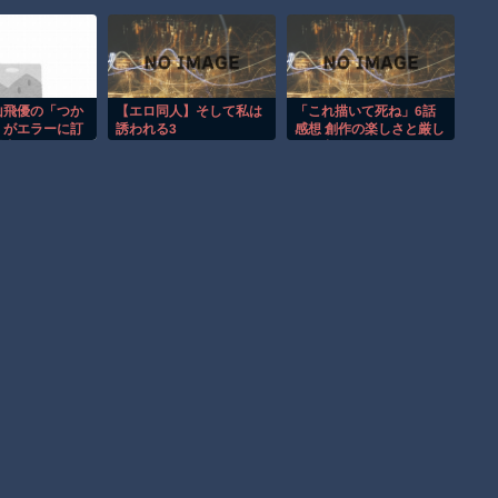
【動画】ビッグフットの正体が判明
【動画】DJI Neo2で釣りの自撮りをしようとした男の悲劇（ノ
∇`）
お前らがメイドイン韓国で認めてるもの 「キムチ」あと3つ
山飛優の「つか
【エロ同人】そして私は
「これ描いて死ね」6話
」がエラーに訂
誘われる3
感想 創作の楽しさと厳し
は？
由とは？SNS
さ、出逢いと再会。コミ
になった真相を
ティア閉会まで面白い初
AmazonのアツさMax！心も踊る「マンガ毎週末セール（50%
！
のサークル参加！！
還元）」2日目襲来！
Powered by livedoor 相互RSS