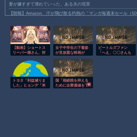
妻が嫌すぎて壊れていった、ある夫の現実
【朗報】Amazon、汗が飛び散る灼熱の「マンガ毎週末セール（5
【動画】高速道路を走行中の車からリアガラスが飛んでくる事故(ﾟo
子供向け漫画、謎の闇の大会に参加しがち問題
【動画】ロシアの空挺兵、パラシュートが開かずに墜落してしま
【動画】ショートス
女子中学生の下着姿
ビートルズファン
【動画】両方馬鹿（笑）ミニストップでトラックと衝突したドラレ
リーパー堀さん、対
が見放題な映画が
「へえ、〇〇さんも
【動画】地震発生時の熊本総合病院の手術室の様子が(((ﾟДﾟ)))
面で高須幹弥にキレ
Netflixで配信中！
ビートルズ好きなん
る
だ。どの曲好
【動画】野菜売りのおじさんにドローンを特攻させるおそロシア
き？」 ←舐められ
ない答え
【朗報】大人気漫画「GANTZ」がAmazonでなんと全巻100円ｗ
トヨタ「利益減りま
国「相続税を抑える
まだ墓石があるだけマシと見るべきか。今はもう合葬墓ばかり
した」ヒョンデ「米
ために企業価値を下
国販売最高記録しま
げてる会社に大増税
【動画】新型のさすまた、限界突破ｗｗｗｗｗｗ
した」
します。低PBRの会
社は大増税を覚悟せ
よ」
Powered by livedoor 相互RSS