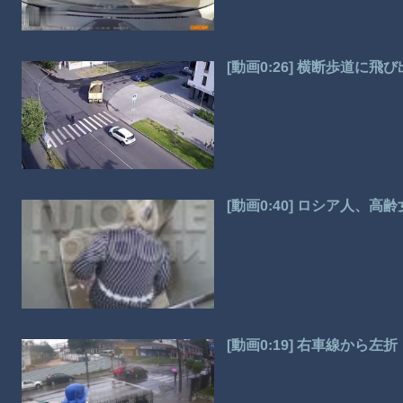
[動画0:26] 横断歩道
[動画0:40] ロシア人、
[動画0:19] 右車線から