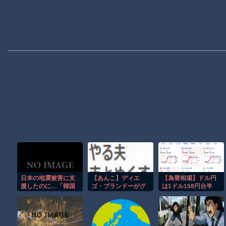
日本の地震被害に支
【あんこ】ディエ
【為替相場】ドル円
援したのに…「韓国
ゴ・ブランドーがグ
は1ドル158円台半
産の水は水洗トイレ
ランドオーダーを終
ば 介入警戒をしつ
に」
わらせるようです
つ円売りが続行
【FGO二部】 第１
６５話