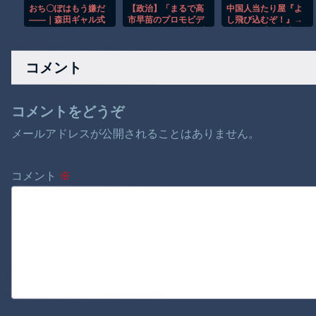
おち〇ぽはもう嫌だ
【政治】「まるで高
中国人当たり屋『よ
――｜森田ギャル式
市早苗のプロモビデ
し飛び込むぞ！』→
｜d_767061
オ」BGM付き被災地
バス運転手の反応が
視察動画に批判殺
強すぎて吹いたｗ
到、“強烈な違和
コメント
感”と不必要な謎の演
出
コメントをどうぞ
メールアドレスが公開されることはありません。
コメント
※