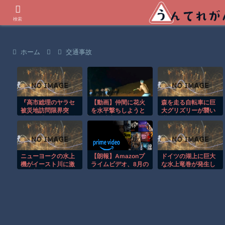
世界の衝撃動画などを紹介
検索
ホーム
交通事故
『高市総理のヤラセ
【動画】仲間に花火
森を走る自転車に巨
被災地訪問限界突
を水平撃ちしようと
大グリズリーが襲い
破』と『ドカ食いダ
して障害を負ったか
掛かる恐怖のGoPro
イスキ！ もちづきさ
もしれない事故。
映像！！
ん､アニメ化決定！』
ほか 8/5 ネタ
ニューヨークの水上
【朗報】Amazonプ
ドイツの湖上に巨大
機がイースト川に激
ライムビデオ、8月の
な水上竜巻が発生し
しく着水する恐怖の
配信作品が異次元の
周囲が騒然！！
瞬間！！
凄さ！体感気温50度
越えへ