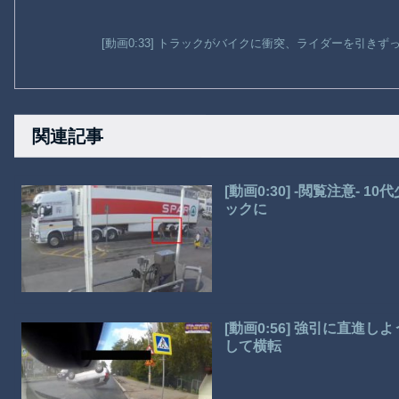
[動画0:33] トラックがバイクに衝突、ライダーを引き
関連記事
[動画0:30] -閲覧注意-
ックに
[動画0:56] 強引に直
して横転