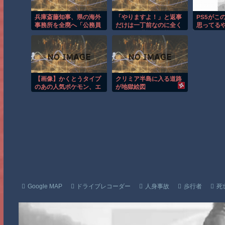
兵庫斎藤知事、県の海外
「やりますよ！」と返事
PS5がこ
事務所を全廃へ「公務員
だけは一丁前なのに全く
思ってるや
が海外で遊ぶためにある
動かない職場の無能、催
だけ」 [963243619]
促しても放置→引き取ろ
うとすると「申し訳ない
からやる」と拒否…やる
気ないなら引き受けるな
よ・・・
【画像】かくとうタイプ
クリミア半島に入る道路
のあの人気ポケモン、エ
が地獄絵図
ッチなフィギュアになる
Google MAP
ドライブレコーダー
人身事故
歩行者
死