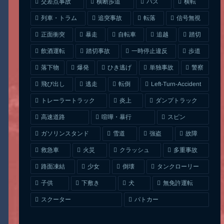
交差点事故
横断歩道
バス
横転
列車・トラム
追突事故
信号無視
転落
正面衝突
自転車
暴走
追越
踏切
一時停止違反
飲酒運転
踏切事故
歩道
ひき逃げ
単独事故
落下物
爆発
警察
Left-Turn-Accident
飛び出し
逃走
転倒
トレーラートラック
ダンプトラック
炎上
喧嘩・暴行
高速道路
スピン
ガソリンスタンド
雪道
強盗
故障
クラッシュ
多重事故
救急車
火災
タンクローリー
路面凍結
少女
倒壊
無免許運転
下敷き
子供
犬
スクーター
パトカー