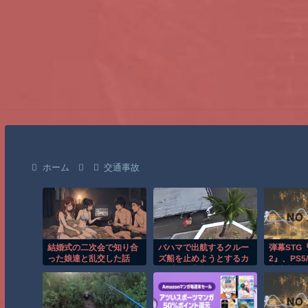
ホーム
交通事故
結婚式の二次会で知り合
バハマで出航するクルー
弾幕STG
った娘達と乱交した話
ズ船を止めようとするカ
2』、PS5/
ップルの悲劇！！
売決定！