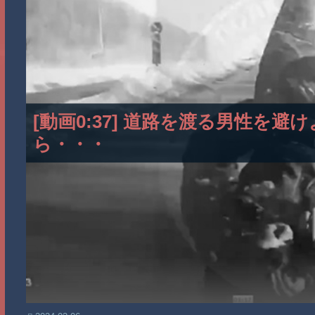
[動画0:37] 道路を渡る男性を
ら・・・