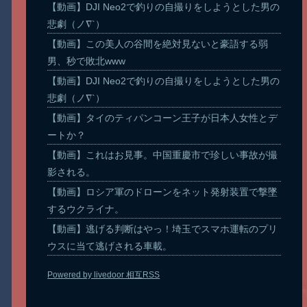
【動画】DJI Neo2で釣りの自撮りをしようとした男の
悲劇（ノ∇`）
【動画】この美人の谷間を絶対見ないと豪語する弱
男、秒で敗北www
【動画】DJI Neo2で釣りの自撮りをしようとした男の
悲劇（ノ∇`）
【動画】タイのティパンコーン王子が日本人女性とデ
ートか？
【動画】これはお見事。中国重慶市で珍しい事故が撮
影される。
【動画】ロシア軍のドローンをネット発射装置で撃墜
するウクライナ。
【動画】逃げる判断はやっ！埼玉でスマホ運転のプリ
ウスに当て逃げされる車載。
Powered by livedoor 相互RSS