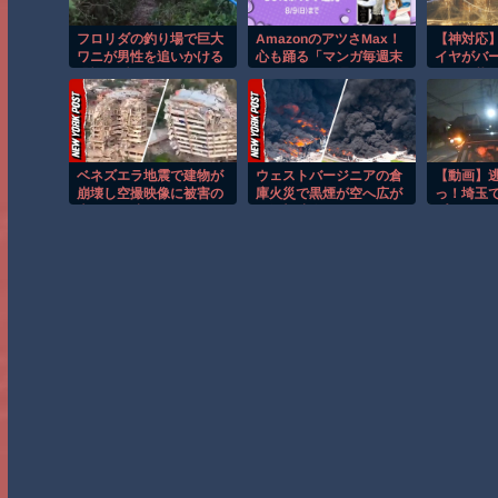
フロリダの釣り場で巨大
AmazonのアツさMax！
【神対応
ワニが男性を追いかける
心も踊る「マンガ毎週末
イヤがバー
恐怖の瞬間！！
セール（50%還元）」2
そうな状
日目襲来！
ック運転
った！
ベネズエラ地震で建物が
ウェストバージニアの倉
【動画】
崩壊し空撮映像に被害の
庫火災で黒煙が空へ広が
っ！埼玉
大きさが映る。
る衝撃映像！！
プリウス
る車載。