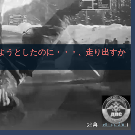
避けようとしたのに・・・、走り出すか
(出典：
ЯП файлы
)