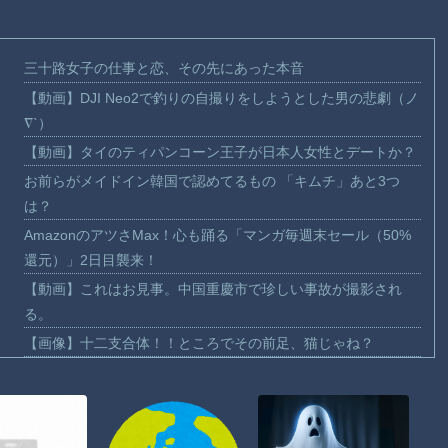
三十路女子の仕事と恋、その先にあった本音
【動画】DJI Neo2で釣りの自撮りをしようとした男の悲劇（ノ
∇`）
【動画】タイのティパンコーン王子が日本人女性とデートか？
お前らがメイドイン韓国で認めてるもの 「キムチ」あと3つ
は？
AmazonのアツさMax！心も踊る「マンガ毎週末セール（50%
還元）」2日目襲来！
【動画】これはお見事。中国重慶市で珍しい事故が撮影され
る。
【画像】十二支合体！！ところでその前足、猫じゃね？
【動画】ロシア軍のドローンをネット発射装置で撃墜するウク
ライナ。
【動画】逃げる判断はやっ！埼玉でスマホ運転のプリウスに当