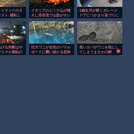
】トラックのタ
イタリアのエトナ山が噴
3歳女児が開くガレージ
スト､横転し
火し溶岩流で山肌がオレ
ドアにつかまり宙づりに
況で…別のトラ
ンジに染まる！！
なる危険な瞬間！！
手が命懸けで救
逃げる判断はや
巨大ワニが女性のパドル
若いカバがワニを枕にし
でスマホ運転の
ボードに襲い掛かる恐怖
てしまうまさかの瞬
に当て逃げされ
の瞬間！！
間！！