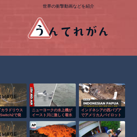
世界の衝撃動画などを紹介
『カラドリウス
ニューヨークの水上機が
インドネシアの西パプア
Switch2で発
イースト川に激しく着水
でアメリカ人パイロット
する恐怖の瞬間！！
殺害を武装組織が主張。