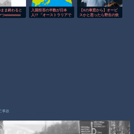
て逃げされる車載。
渡邊渚さん「私がPTSDと診断された当時、世間はまだPTSDと
のまま終わると
入国拒否の半数が日本
【Xの車窓から】オービ
つwwwwww
人!? 「オーストラリアで
スかと思ったら野生の炊
いう言葉は浸透されていませんでした」
日本人女性が売春」
飯器で草 ほか
【朗報】Amazon、汗が飛び散る灼熱の「マンガ毎週末セール
（50%還元）」を開催！
Powered by livedoor 相互RSS
亡事故