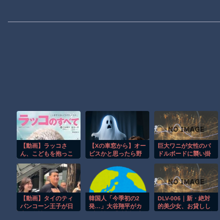
【動画】ラッコさ
【Xの車窓から】オー
巨大ワニが女性のパ
ん、こどもを抱っこ
ビスかと思ったら野
ドルボードに襲い掛
する
生の炊飯器で草 ほ
かる恐怖の瞬間！！
か
【動画】タイのティ
韓国人「今季初の2
DLV-006｜新・絶対
パンコーン王子が日
発…」大谷翔平がカ
的美少女、お貸しし
本人女性とデート
ブス戦で『1試合2本
ます。 ACT.122 三佳