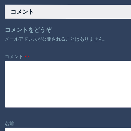
か？
塁打』を達成、ドジ
詩｜プレステージ
ャースは6連敗で悔し
コメント
い敗北
コメントをどうぞ
メールアドレスが公開されることはありません。
コメント
※
名前