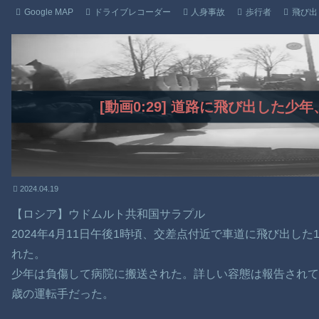
Google MAP
ドライブレコーダー
人身事故
歩行者
飛び出
[動画0:29] 道路に飛び出した
2024.04.19
【ロシア】ウドムルト共和国サラプル
2024年4月11日午後1時頃、交差点付近で車道に飛び出し
れた。
少年は負傷して病院に搬送された。詳しい容態は報告されて
歳の運転手だった。