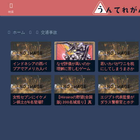
世界の衝撃動画などを紹介
検索
ホーム
交通事故
インドネシアの西パ
なぜ評価が高いのか
若いカバがワニを枕
プアでアメリカ人パ
理解に苦しむゲーム
にしてしまうまさか
イロット殺害を武装
の瞬間！！
組織が主張。
女性セブンにイケメ
【Hiroiroの野望(全国
エジプト代表監督が
ン棋士が6名登場⁉
版) 200名城巡り】真
ダラス警察官とホテ
夏の城廻りはもうこ
ル前で口論に！！
りごり編