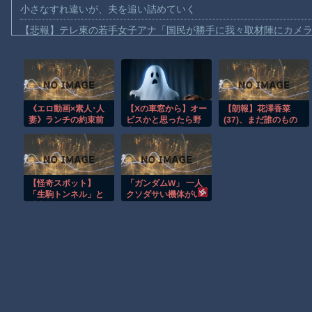
小さなすれ違いが、夫を追い詰めていく
【悲報】テレ東の若手女子アナ「国民が勝手に我々取材陣にカメ
ｗｗｗｗ
【珍事】サッカーの試合が原因で交通事故が起きてしまう。
【動画】急病人？横須賀の国道16号でおかしな事故が撮影される
Amazon「マンガ毎週末セール（50%還元）」アツいスポーツマ
《エロ動画×素人･人
【Xの車窓から】オー
【朗報】花澤香菜
妻》ランチの約束前
ビスかと思ったら野
(37)、まだ誰のもの
【群馬】デカいNinja乗りさん、後方確認しない軽四に当てられて
に目黒区でナンパさ
生の炊飯器で草 ほ
でもない……
れた四十二歳の爆乳
か
【動画】ビッグフットの正体が判明
人妻がロケ車に連れ
込まれ旦那に内緒で
【動画】DJI Neo2で釣りの自撮りをしようとした男の悲劇（ノ∇`
ホテルにて濃厚なセ
【怪奇スポット】
「ガンダムW」 一人
ックス
【動画】タイのティパンコーン王子が日本人女性とデートか？
「生駒トンネル」と
クソダサい機体がい
「犬鳴トンネル」
るよな
お前らがメイドイン韓国で認めてるもの 「キムチ」あと3つは？
AmazonのアツさMax！心も踊る「マンガ毎週末セール（50%還
Powered by livedoor 相互RSS