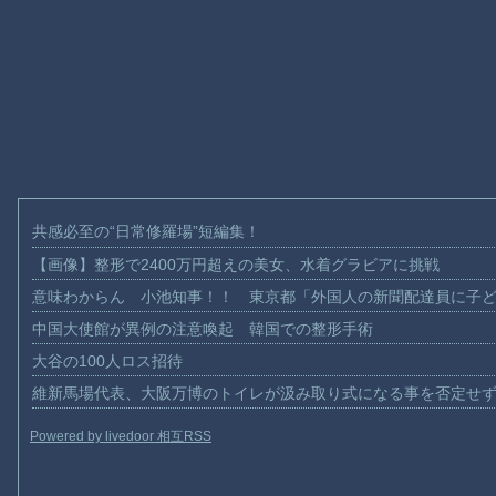
共感必至の“日常修羅場”短編集！
【画像】整形で2400万円超えの美女、水着グラビアに挑戦
意味わからん 小池知事！！ 東京都「外国人の新聞配達員に子
中国大使館が異例の注意喚起 韓国での整形手術
大谷の100人ロス招待
維新馬場代表、大阪万博のトイレが汲み取り式になる事を否定せ
Powered by livedoor 相互RSS