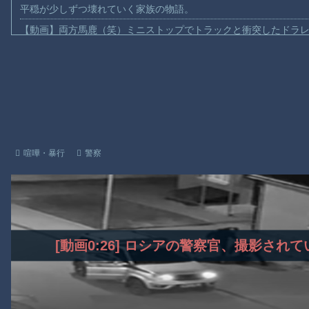
平穏が少しずつ壊れていく家族の物語。
【動画】両方馬鹿（笑）ミニストップでトラックと衝突したドラレ
【動画】地震発生時の熊本総合病院の手術室の様子が(((ﾟДﾟ)))
【動画】野菜売りのおじさんにドローンを特攻させるおそロシア
【動画】首都高で4tトラックが原因の玉突き事故に巻き込まれた
【朗報】大人気漫画「GANTZ」がAmazonでなんと全巻100円ｗ
【動画】サッカーの試合中の落雷で選手1人が死亡、12人が負傷し
まだ墓石があるだけマシと見るべきか。今はもう合葬墓ばかり
喧嘩・暴行
警察
【動画】新型のさすまた、限界突破ｗｗｗｗｗｗ
【謎】広島県が頑なに「はだしのゲンコラボ喫茶」をやらない理
ヒロインが死ぬアニメって四月は君の嘘くらいしかないような
Powered by livedoor 相互RSS
[動画0:26] ロシアの警察官、撮影さ