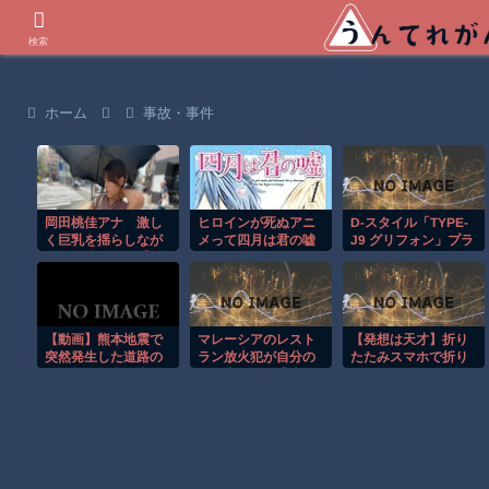
世界の衝撃動画などを紹介
検索
ホーム
事故・事件
岡田桃佳アナ 激し
ヒロインが死ぬアニ
D-スタイル「TYPE-
く巨乳を揺らしなが
メって四月は君の嘘
J9 グリフォン」プラ
ら街を歩く！！【GIF
くらいしかないよう
モデル
動画あり】
な
【動画】熊本地震で
マレーシアのレスト
【発想は天才】折り
突然発生した道路の
ラン放火犯が自分の
たたみスマホで折り
ひび割れに突っ込ん
足に火をつけ逃走す
紙!? でも使い道が分
でしまうセイコー運
る瞬間！！
からないｗ
輸。