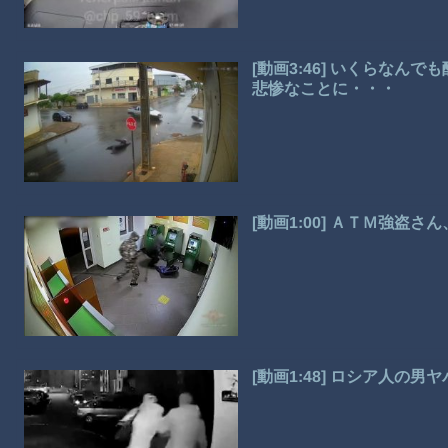
[動画3:46] いくらな
悲惨なことに・・・
[動画1:00] ＡＴＭ強盗
[動画1:48] ロシア人