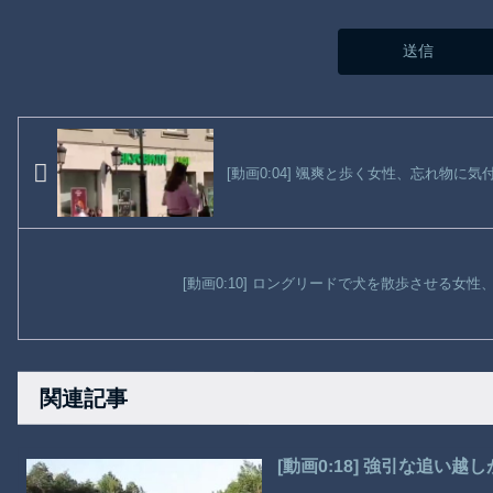
[動画0:04] 颯爽と歩く女性、忘れ物に気
[動画0:10] ロングリードで犬を散歩させる女
関連記事
[動画0:18] 強引な追い