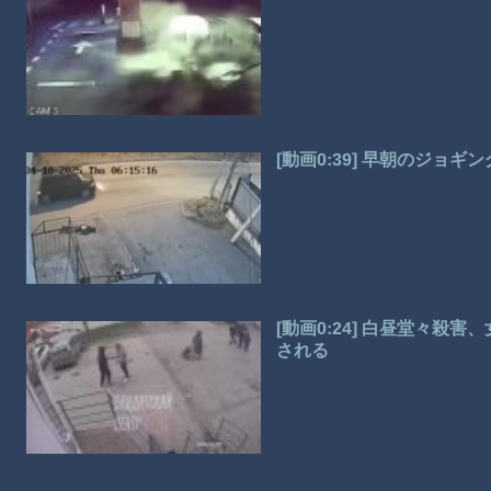
[動画0:39] 早朝のジョ
[動画0:24] 白昼堂々
される