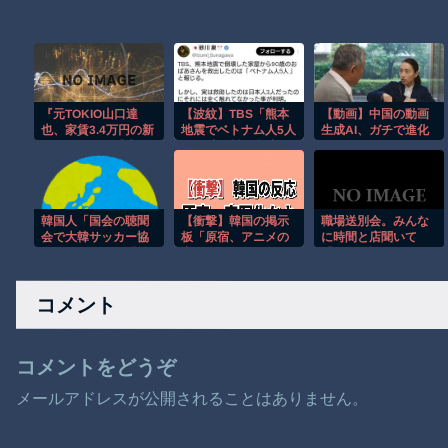
『元TOKIO山口達
【波紋】TBS「熊本
【動画】中国の動画
也、家賃3.4万円の新
地震でベトナム人5人
生成AI、ガチで進化
居を公開』と『大谷
が90歳女性を救出」
しすぎｗｗｗｗｗ
のCMギャラ、流出
→「実際に救助した
ｗ』ほか 8/4 ネタ
のは日本人3人では」
と
韓国人「国会の聴聞
【衝撃】韓国の掲示
職場送別会。みんな
会で大韓サッカー協
板「原宿、アニメの
に時間と店聞いて
会会長に怒号…『戦
実写化かよ」
「予約は誰で取って
術がない』と野党議
るんだろう」って言
員が激怒」
いながら店に入ろう
コメント
としたら……
コメントをどうぞ
メールアドレスが公開されることはありません。