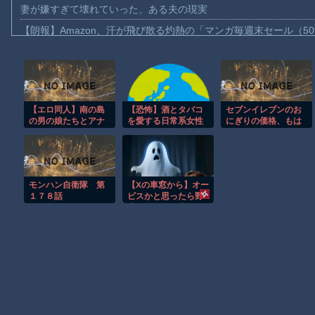
妻が嫌すぎて壊れていった、ある夫の現実
【朗報】Amazon、汗が飛び散る灼熱の「マンガ毎週末セール（5
【動画】高速道路を走行中の車からリアガラスが飛んでくる事故(ﾟo
子供向け漫画、謎の闇の大会に参加しがち問題
【動画】ロシアの空挺兵、パラシュートが開かずに墜落してしま
【エロ同人】南の島
【恐怖】酒とタバコ
セブンイレブンのお
【動画】両方馬鹿（笑）ミニストップでトラックと衝突したドラレ
の男の娘たちとアナ
を愛する日常系女性
にぎりの価格、もは
【動画】地震発生時の熊本総合病院の手術室の様子が(((ﾟДﾟ)))
ルで激しく弄び合う
YouTuber、ガチで体
や限界を超える
オトナの遊び場ｗ
が終わる・・・
【動画】野菜売りのおじさんにドローンを特攻させるおそロシア
【朗報】大人気漫画「GANTZ」がAmazonでなんと全巻100円ｗ
モンハン自衛隊 第
【Xの車窓から】オー
まだ墓石があるだけマシと見るべきか。今はもう合葬墓ばかり
１７８話
ビスかと思ったら野
生の炊飯器で草 ほ
【動画】新型のさすまた、限界突破ｗｗｗｗｗｗ
か
Powered by livedoor 相互RSS