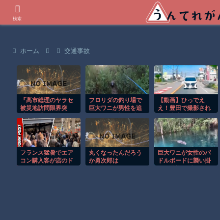
世界の衝撃動画などを紹介
検索
ホーム
交通事故
『高市総理のヤラセ
フロリダの釣り場で
【動画】ひっでえ
被災地訪問限界突
巨大ワニが男性を追
え！豊田で撮影され
破』と『ドカ食いダ
いかける恐怖の瞬
た追突事故のドラレ
イスキ！ もちづきさ
間！！
コが(((ﾟДﾟ)))
ん､アニメ化決定！』
ほか 8/5 ネタ
フランス猛暑でエア
丸くなったんだろう
巨大ワニが女性のパ
コン購入客が店のド
か勇次郎は
ドルボードに襲い掛
アを破壊し殺到！！
かる恐怖の瞬間！！